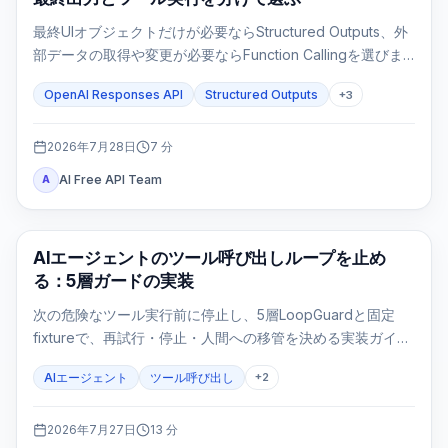
最終UIオブジェクトだけが必要ならStructured Outputs、外
部データの取得や変更が必要ならFunction Callingを選びま
す。両方を使うのは、ツール結果の後にも固定形式の最終応
OpenAI Responses API
Structured Outputs
+
3
答が必要な場合だけです。
2026年7月28日
7
分
AI Free API Team
A
AI API
AIエージェントのツール呼び出しループを止め
る：5層ガードの実装
次の危険なツール実行前に停止し、5層LoopGuardと固定
fixtureで、再試行・停止・人間への移管を決める実装ガイ
ド。
AIエージェント
ツール呼び出し
+
2
2026年7月27日
13
分