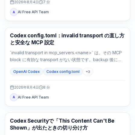
2026年8月4日
7
分
AI Free API Team
A
AI 開発ツール
Codex config.toml：invalid transport の直し方
と安全な MCP 設定
`invalid transport in mcp_servers.<name>` は、その MCP
block に有効な transport がない状態です。backup 後に
`command` または `url` を戻し、parse と接続を別々に確認
OpenAI Codex
Codex config.toml
+
3
します。
2026年8月4日
8
分
AI Free API Team
A
OpenAI Codex
Codex Securityで「This Content Can't Be
Shown」が出たときの切り分け方