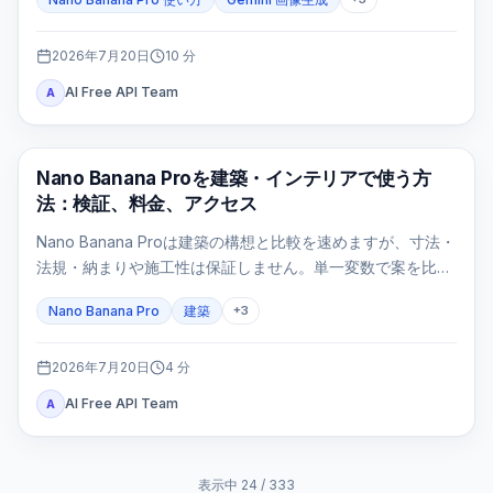
直接指定する入口はAI Studio/APIです。
2026年7月20日
10
分
AI Free API Team
A
AI画像生成
Nano Banana Proを建築・インテリアで使う方
法：検証、料金、アクセス
Nano Banana Proは建築の構想と比較を速めますが、寸法・
法規・納まりや施工性は保証しません。単一変数で案を比較
し、設計判断ゲートで不成立な画像を止めます。
Nano Banana Pro
建築
+
3
2026年7月20日
4
分
AI Free API Team
A
表示中
24
/
333