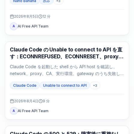
Nano Banana
赤み
+
3
2026年8月5日
12
分
AI Free API Team
A
Claude Code
Claude Code の Unable to connect to API を直
す：ECONNREFUSED、ECONNRESET、proxy
の切り分け
Claude Code を起動した shell から API host を確認し、
network、proxy、CA、実行環境、gateway のうち失敗し
た経路だけを修正します。
Claude Code
Unable to connect to API
+
3
2026年8月4日
9
分
AI Free API Team
A
Claude Code