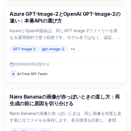
AI画像生成
Azure GPT-Image-2とOpenAI GPT-Image-2の
違い：本番APIの選び方
AzureとOpenAI直結は、同じGPT Image 2ファミリーを異
なる運用契約で使う経路です。モデル名ではなく、認証、リ
ージョン、請求、クォータ、形式、サポートで選びます。
GPT Image 2
gpt-image-2
+
4
2026年8月5日
12
分
AI Free API Team
A
AI画像生成
Nano Bananaの画像が赤っぽいときの直し方：再
生成の前に原因を切り分ける
Nano Bananaの画像が赤っぽいときは、同じ画像を何度も直
す前に元ファイルを保存します。表示環境を比較し、参照画
像なしの基準画像を1回作り、変数を一つずつ戻します。