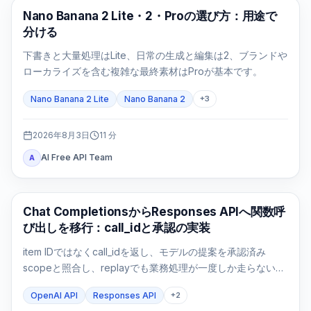
AI画像モデル
Nano Banana 2 Lite・2・Proの選び方：用途で
分ける
下書きと大量処理はLite、日常の生成と編集は2、ブランドや
ローカライズを含む複雑な最終素材はProが基本です。
Nano Banana 2 Lite
Nano Banana 2
+
3
2026年8月3日
11
分
AI Free API Team
A
APIガイド
Chat CompletionsからResponses APIへ関数呼
び出しを移行：call_idと承認の実装
item IDではなくcall_idを返し、モデルの提案を承認済み
scopeと照合し、replayでも業務処理が一度しか走らないこ
とまで検証します。
OpenAI API
Responses API
+
2