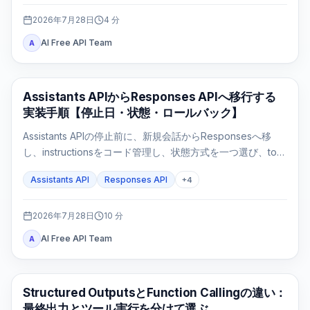
2026年7月28日
4
分
AI Free API Team
A
APIガイド
Assistants APIからResponses APIへ移行する
実装手順【停止日・状態・ロールバック】
Assistants APIの停止前に、新規会話からResponsesへ移
し、instructionsをコード管理し、状態方式を一つ選び、tool
loopとFile Searchを実測してからfeature flagで切り替えま
Assistants API
Responses API
+
4
す。
2026年7月28日
10
分
AI Free API Team
A
OpenAI API
Structured OutputsとFunction Callingの違い：
最終出力とツール実行を分けて選ぶ