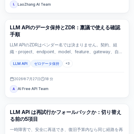
LaoZhang AI Team
L
API ガイド
LLM APIのデータ保持とZDR：稟議で使える確認
手順
LLM APIのZDRはベンダー名では決まりません。契約、組
織・project、endpoint、model、feature、gateway、自社
ログを一つのroute evidence cardで確認する実務ガイドで
LLM API
ゼロデータ保持
+
3
す。
2026年7月27日
18
分
AI Free API Team
A
API ガイド
LLM API は再試行かフォールバックか：切り替え
る前の5項目
一時障害で、安全に再送でき、復旧予算内なら同じ経路を再