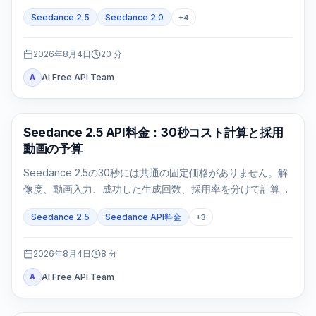
を追跡し、failed/expiredは正確な証拠で判断します。
Seedance 2.5
Seedance 2.0
+
4
2026年8月4日
20
分
AI Free API Team
A
AI動画生成
Seedance 2.5 API料金：30秒コスト計算と採用
動画の予算
Seedance 2.5の30秒には共通の固定価格がありません。解
像度、動画入力、成功した生成回数、採用率を分けて計算し
ます。
Seedance 2.5
Seedance API料金
+
3
2026年8月4日
8
分
AI Free API Team
A