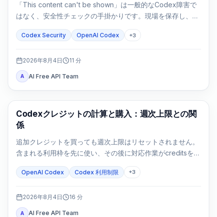
「This content can't be shown」は一般的なCodex障害で
はなく、安全性チェックの手掛かりです。現場を保存し、許
可を確認し、防御タスクを狭めてから次へ進みます。
Codex Security
OpenAI Codex
+
3
2026年8月4日
11
分
AI Free API Team
A
AI Development Tools
Codexクレジットの計算と購入：週次上限との関
係
追加クレジットを買っても週次上限はリセットされません。
含まれる利用枠を先に使い、その後に対応作業がcreditsを消
費します。
OpenAI Codex
Codex 利用制限
+
3
2026年8月4日
16
分
AI Free API Team
A