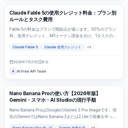
Claude Code
Claude Fable 5の使用クレジット料金：プラン別
ルールとタスク費用
Fable 5の料金はプランで開始点が違います。50%のプラン
枠、使用クレジット、APIトークン課金を分け、1タスクの費
用を再計算します。
Claude Fable 5
Claude 使用クレジット
+
3
2026年7月21日
8
分
AI Free API Team
A
AI 画像生成
Nano Banana Proの使い方【2026年版】
Gemini・スマホ・AI Studioの現行手順
Nano Banana ProはGoogleのGemini 3 Pro Imageです。現
在のGeminiではNano Banana 2または2 Liteで画像を作った
後、有料プランで「Proでやり直す」を選びます。モデルを
Nano Banana Pro 使い方
Gemini 画像生成
+
3