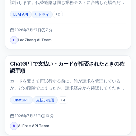
試行します。代替経路は同じ業務テストに合格した場合だけ
使います。
LLM API
リトライ
+
2
2026年7月27日
7
分
LaoZhang AI Team
L
ChatGPT
ChatGPTで支払い・カードが拒否されたときの確
認手順
カードを変えて再試行する前に、誰が請求を管理している
か、どの段階で止まったか、請求済みかを確認してくださ
い。3Dセキュア、更新、モバイル契約、二重請求を同じ手順
ChatGPT
支払い拒否
+
4
で安全に整理します。
2026年7月22日
10
分
AI Free API Team
A