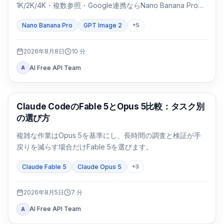
1K/2K/4K・複数参照・Google連携ならNano Banana Proを
先に試します。パッケージや日本語入りの基幹画像は同じ
Nano Banana Pro
GPT Image 2
+
5
SKUで両方を検証します。
2026年8月8日
10
分
AI Free API Team
A
Claude Code
Claude CodeのFable 5とOpus 5比較：タスク別
の選び方
複雑な作業はOpus 5を基準にし、長時間の調査と検証が手
戻りを減らす場合だけFable 5を選びます。
Claude Fable 5
Claude Opus 5
+
3
2026年8月5日
7
分
AI Free API Team
A