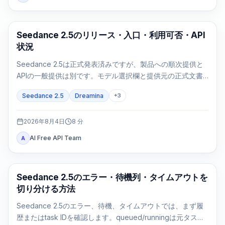
AI Video Generation
Seedance 2.5のリリース・入口・利用可否・API
状況
Seedance 2.5は正式発表済みですが、製品への順次提供と
APIの一般提供は別です。モデル選択欄と提供元の正式文書
で利用可否を確認します。
Seedance 2.5
Dreamina
+
3
2026年8月4日
8
分
AI Free API Team
A
AI 動画生成
Seedance 2.5のエラー・待機列・タイムアウトを
切り分ける方法
Seedance 2.5のエラー、待機、タイムアウトでは、まず履
歴またはtask IDを確認します。queued/runningは元タスク