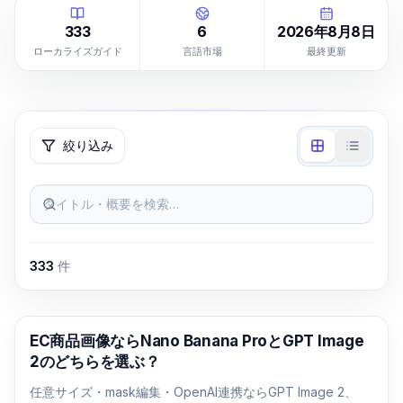
333
6
2026年8月8日
ローカライズガイド
言語市場
最終更新
絞り込み
タイトル・概要を検索…
333
件
AI画像生成
EC商品画像ならNano Banana ProとGPT Image
2のどちらを選ぶ？
任意サイズ・mask編集・OpenAI連携ならGPT Image 2、