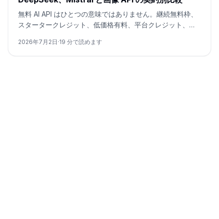
無料 AI API はひとつの意味ではありません。継続無料枠、
スタータークレジット、低価格有料、平台クレジット、ゲ
ートウェイ無料変種、直接画像 API の有料行を分けて判断
2026年7月2日
·
19
分で読めます
します。