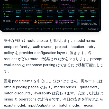
安全な設計は route choice を明示します。model name、
endpoint family、auth owner、project、location、retry
policy を provider configuration layer に置きます。各
request がどの route で処理されたかを log します。prompt
evaluation と response parsing はできるだけ移植可能にしま
す。
固定 price claims を中心にしてはいけません。両ルートには
official pricing pages があり、model prices、quota tiers、
batch discounts、availability は変わります。安定した比較は
billing と operations の所有者です。今日の安さを聞かれたら
exact model、input/output mix、batch mode、region、