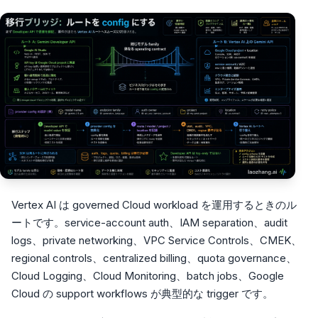
Vertex AI は governed Cloud workload を運用するときのル
ートです。service-account auth、IAM separation、audit
logs、private networking、VPC Service Controls、CMEK、
regional controls、centralized billing、quota governance、
Cloud Logging、Cloud Monitoring、batch jobs、Google
Cloud の support workflows が典型的な trigger です。