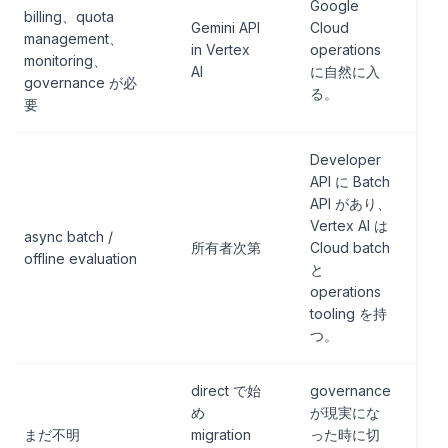
Google
billing、quota
Gemini API
Cloud
management、
in Vertex
operations
monitoring、
AI
に自然に入
governance が必
る。
要
Developer
API に Batch
API があり、
Vertex AI は
async batch /
所有者次第
Cloud batch
offline evaluation
と
operations
tooling を持
つ。
direct で始
governance
め
が現実にな
まだ不明
migration
った時に切