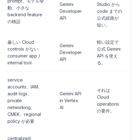
prompt、モデル挙
Gemini
Studio から
動、小さな
Developer
code までの
backend feature
API
公式経路が
の検証
短い。
厳しい Cloud
軽い設定で
Gemini
controls がない
公式 Gemini
Developer
consumer app /
API を使え
API
internal tool
る。
service
accounts、IAM、
それは
audit logs、
Gemini API
Cloud
private
in Vertex
operations
networking、
AI
の要件。
CMEK、regional
policy が必要
centralized