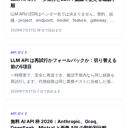
順
LLM APIのZDRはベンダー名では決まりません。契約、組
織・project、endpoint、model、feature、gateway、自
社ログを一つのroute evidence cardで確認する実務ガイド
2026年7月27日
·
18
分で読めます
です。
API ガイド
LLM API は再試行かフォールバックか：切り替える
前の5項目
一時障害で、安全に再送でき、復旧予算内なら同じ経路を
再試行します。代替経路は同じ業務テストに合格した場合
だけ使います。
2026年7月27日
·
7
分で読めます
API ガイド
無料 AI API 枠 2026：Anthropic、Groq、
DeepSeek、Mistral と画像 API の契約別比較