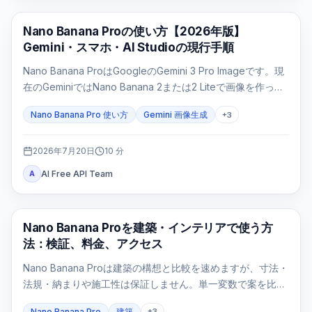
AI 画像生成
Nano Banana Proの使い方【2026年版】
Gemini・スマホ・AI Studioの現行手順
Nano Banana ProはGoogleのGemini 3 Pro Imageです。現
在のGeminiではNano Banana 2または2 Liteで画像を作った
後、有料プランで「Proでやり直す」を選びます。モデルを
Nano Banana Pro 使い方
Gemini 画像生成
+
3
直接指定する入口はAI Studio/APIです。
2026年7月20日
10
分
AI Free API Team
A
AI画像生成
Nano Banana Proを建築・インテリアで使う方
法：検証、料金、アクセス
Nano Banana Proは建築の構想と比較を速めますが、寸法・
法規・納まりや施工性は保証しません。単一変数で案を比較
し、設計判断ゲートで不成立な画像を止めます。
Nano Banana Pro
建築
+
3