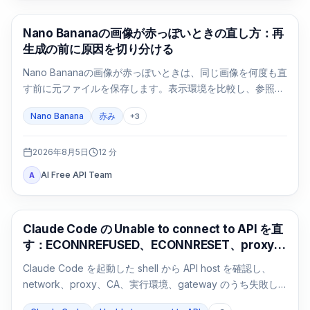
AI画像生成
Nano Bananaの画像が赤っぽいときの直し方：再
生成の前に原因を切り分ける
Nano Bananaの画像が赤っぽいときは、同じ画像を何度も直
す前に元ファイルを保存します。表示環境を比較し、参照画
像なしの基準画像を1回作り、変数を一つずつ戻します。
Nano Banana
赤み
+
3
2026年8月5日
12
分
AI Free API Team
A
Claude Code
Claude Code の Unable to connect to API を直
す：ECONNREFUSED、ECONNRESET、proxy
の切り分け
Claude Code を起動した shell から API host を確認し、
network、proxy、CA、実行環境、gateway のうち失敗し
た経路だけを修正します。