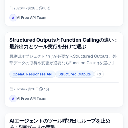
2026年7月28日
10
分
AI Free API Team
A
OpenAI API
Structured OutputsとFunction Callingの違い：
最終出力とツール実行を分けて選ぶ
最終UIオブジェクトだけが必要ならStructured Outputs、外
部データの取得や変更が必要ならFunction Callingを選びま
す。両方を使うのは、ツール結果の後にも固定形式の最終応
OpenAI Responses API
Structured Outputs
+
3
答が必要な場合だけです。
2026年7月28日
7
分
AI Free API Team
A
AI API
AIエージェントのツール呼び出しループを止め
る：5層ガードの実装