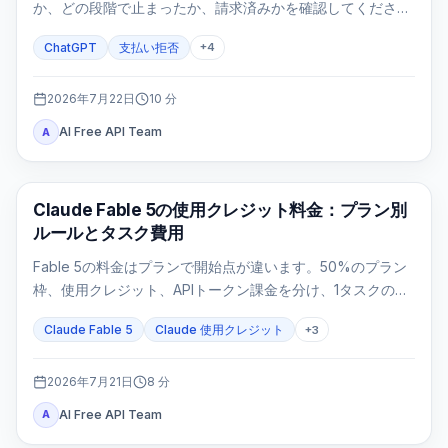
か、どの段階で止まったか、請求済みかを確認してくださ
い。3Dセキュア、更新、モバイル契約、二重請求を同じ手順
ChatGPT
支払い拒否
+
4
で安全に整理します。
2026年7月22日
10
分
AI Free API Team
A
Claude Code
Claude Fable 5の使用クレジット料金：プラン別
ルールとタスク費用
Fable 5の料金はプランで開始点が違います。50%のプラン
枠、使用クレジット、APIトークン課金を分け、1タスクの費
用を再計算します。
Claude Fable 5
Claude 使用クレジット
+
3
2026年7月21日
8
分
AI Free API Team
A