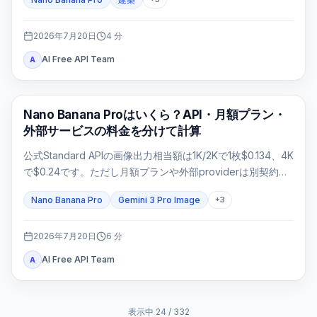
2026年7月20日
4
分
AI Free API Team
A
AI画像生成
Nano Banana Proはいくら？API・月額プラン・
外部サービスの料金を分けて計算
公式Standard APIの画像出力相当額は1K/2Kで1枚$0.134、4K
で$0.24です。ただし月額プランや外部providerは別契約な
ので、請求元と採用率を分けて判断します。
Nano Banana Pro
Gemini 3 Pro Image
+
3
2026年7月20日
6
分
AI Free API Team
A
表示中
24
/
332