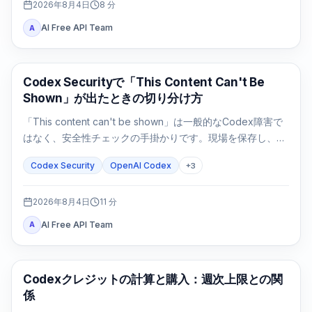
2026年8月4日
8
分
AI Free API Team
A
OpenAI Codex
Codex Securityで「This Content Can't Be
Shown」が出たときの切り分け方
「This content can't be shown」は一般的なCodex障害で
はなく、安全性チェックの手掛かりです。現場を保存し、許
可を確認し、防御タスクを狭めてから次へ進みます。
Codex Security
OpenAI Codex
+
3
2026年8月4日
11
分
AI Free API Team
A
AI Development Tools
Codexクレジットの計算と購入：週次上限との関
係