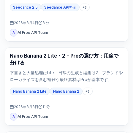
ます。
Seedance 2.5
Seedance API料金
+
3
2026年8月4日
8
分
AI Free API Team
A
AI画像モデル
Nano Banana 2 Lite・2・Proの選び方：用途で
分ける
下書きと大量処理はLite、日常の生成と編集は2、ブランドや
ローカライズを含む複雑な最終素材はProが基本です。
Nano Banana 2 Lite
Nano Banana 2
+
3
2026年8月3日
11
分
AI Free API Team
A