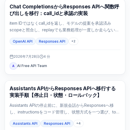
APIガイド
Chat CompletionsからResponses APIへ関数呼
び出しを移行：call_idと承認の実装
item IDではなくcall_idを返し、モデルの提案を承認済み
scopeと照合し、replayでも業務処理が一度しか走らないこ
とまで検証します。
OpenAI API
Responses API
+
2
2026年7月28日
4
分
AI Free API Team
A
APIガイド
Assistants APIからResponses APIへ移行する
実装手順【停止日・状態・ロールバック】
Assistants APIの停止前に、新規会話からResponsesへ移
し、instructionsをコード管理し、状態方式を一つ選び、tool
loopとFile Searchを実測してからfeature flagで切り替えま
Assistants API
Responses API
+
4
す。