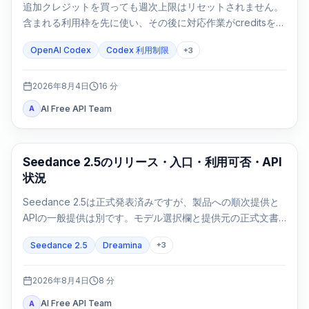
追加クレジットを買っても週次上限はリセットされません。
含まれる利用枠を先に使い、その後に対応作業がcreditsを消
費します。
OpenAI Codex
Codex 利用制限
+
3
2026年8月4日
16
分
AI Free API Team
A
AI Video Generation
Seedance 2.5のリリース・入口・利用可否・API
状況
Seedance 2.5は正式発表済みですが、製品への順次提供と
APIの一般提供は別です。モデル選択欄と提供元の正式文書
で利用可否を確認します。
Seedance 2.5
Dreamina
+
3
2026年8月4日
8
分
AI Free API Team
A