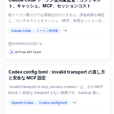
Claude Code トークン使用量監査：コンテキス
ト、キャッシュ、MCP、セッションコスト
総トークン数だけでは原因は分かりません。課金経路を確定
し、コンテキストとキャッシュ、MCP、対照セッションを同
じ条件で比較します。
Claude Code
トークン使用量
+
3
2026年8月4日
7
分
AI Free API Team
A
AI 開発ツール
Codex config.toml：invalid transport の直し方
と安全な MCP 設定
`invalid transport in mcp_servers.<name>` は、その MCP
block に有効な transport がない状態です。backup 後に
`command` または `url` を戻し、parse と接続を別々に確認
OpenAI Codex
Codex config.toml
+
3
します。