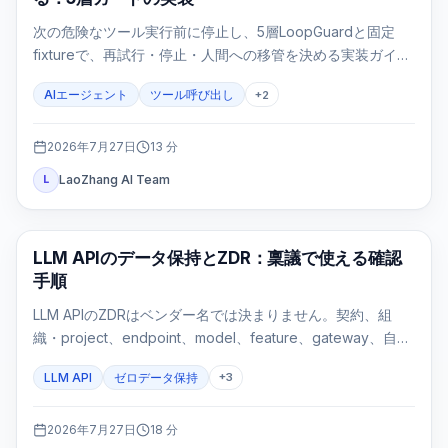
次の危険なツール実行前に停止し、5層LoopGuardと固定
fixtureで、再試行・停止・人間への移管を決める実装ガイ
ド。
AIエージェント
ツール呼び出し
+
2
2026年7月27日
13
分
LaoZhang AI Team
L
API ガイド
LLM APIのデータ保持とZDR：稟議で使える確認
手順
LLM APIのZDRはベンダー名では決まりません。契約、組
織・project、endpoint、model、feature、gateway、自社
ログを一つのroute evidence cardで確認する実務ガイドで
LLM API
ゼロデータ保持
+
3
す。
2026年7月27日
18
分