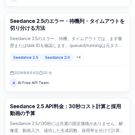
AI 動画生成
Seedance 2.5のエラー・待機列・タイムアウトを
切り分ける方法
Seedance 2.5のエラー、待機、タイムアウトでは、まず履
歴またはtask IDを確認します。queued/runningは元タスク
を追跡し、failed/expiredは正確な証拠で判断します。
Seedance 2.5
Seedance 2.0
+
4
2026年8月4日
20
分
AI Free API Team
A
AI動画生成
Seedance 2.5 API料金：30秒コスト計算と採用
動画の予算
Seedance 2.5の30秒には共通の固定価格がありません。解
像度、動画入力、成功した生成回数、採用率を分けて計算し