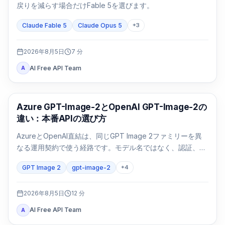
戻りを減らす場合だけFable 5を選びます。
Claude Fable 5
Claude Opus 5
+
3
2026年8月5日
7
分
AI Free API Team
A
AI画像生成
Azure GPT-Image-2とOpenAI GPT-Image-2の
違い：本番APIの選び方
AzureとOpenAI直結は、同じGPT Image 2ファミリーを異
なる運用契約で使う経路です。モデル名ではなく、認証、リ
ージョン、請求、クォータ、形式、サポートで選びます。
GPT Image 2
gpt-image-2
+
4
2026年8月5日
12
分
AI Free API Team
A