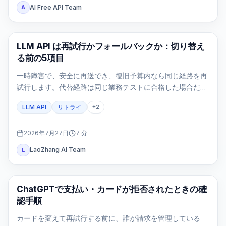
AI Free API Team
A
API ガイド
LLM API は再試行かフォールバックか：切り替え
る前の5項目
一時障害で、安全に再送でき、復旧予算内なら同じ経路を再
試行します。代替経路は同じ業務テストに合格した場合だけ
使います。
LLM API
リトライ
+
2
2026年7月27日
7
分
LaoZhang AI Team
L
ChatGPT
ChatGPTで支払い・カードが拒否されたときの確
認手順
カードを変えて再試行する前に、誰が請求を管理している