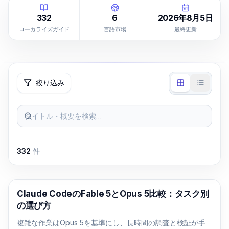
332
6
2026年8月5日
ローカライズガイド
言語市場
最終更新
絞り込み
タイトル・概要を検索…
332
件
Claude Code
Claude CodeのFable 5とOpus 5比較：タスク別
の選び方
複雑な作業はOpus 5を基準にし、長時間の調査と検証が手