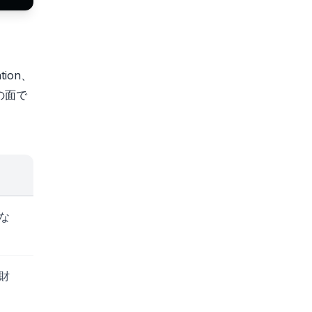
tion、
別の面で
な
じ財