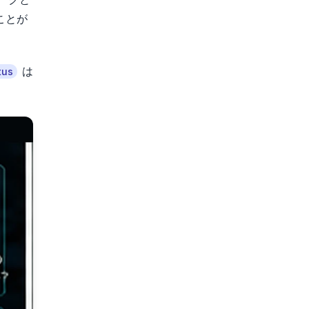
ることが
は
tus