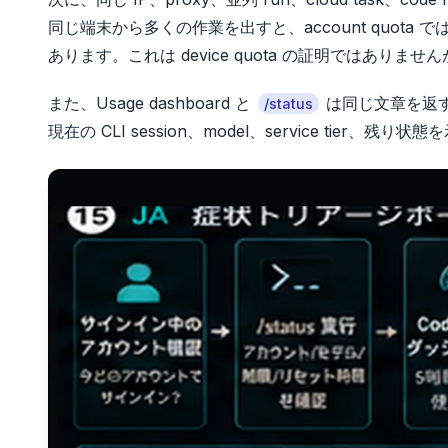
同じ端末から多くの作業を出すと、account quota では
あります。これは device quota の証明ではありませ
また、Usage dashboard と
は同じ文章を返すとは
/status
現在の CLI session、model、service tier、