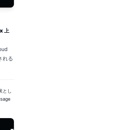
x 上
oud
有される
状とし
age