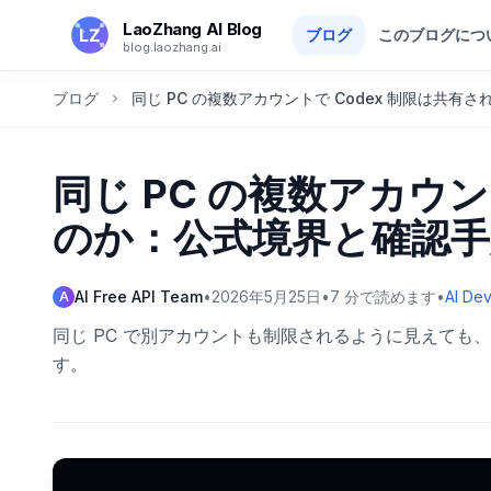
メインコンテンツへスキップ
LaoZhang AI Blog
ブログ
このブログにつ
blog.laozhang.ai
ブログ
同じ PC の複数アカウントで Codex 制限は共
同じ PC の複数アカウン
のか：公式境界と確認手
AI Free API Team
•
2026年5月25日
•
7
分で読めます
•
AI De
A
同じ PC で別アカウントも制限されるように見えても、まず 
す。