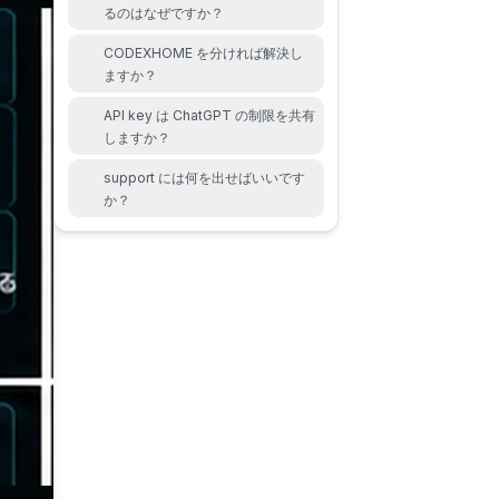
るのはなぜですか？
CODEXHOME を分ければ解決し
ますか？
API key は ChatGPT の制限を共有
しますか？
support には何を出せばいいです
か？