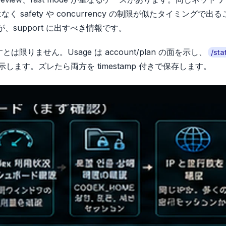
なく safety や concurrency の制限が似たタイミングで出
んが、support に出すべき情報です。
限りません。Usage は account/plan の面を示し、
/sta
残り状態を示します。ズレたら両方を timestamp 付きで保存します。