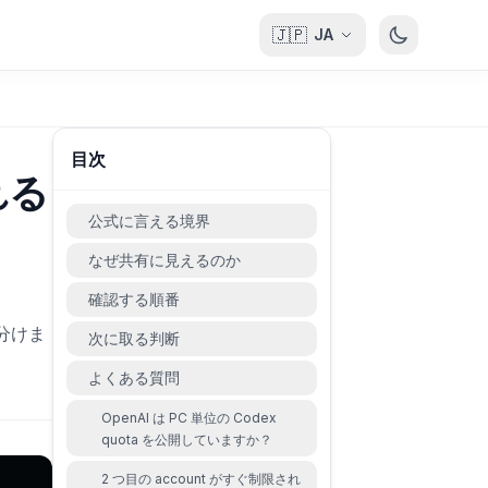
🇯🇵
JA
目次
れる
公式に言える境界
なぜ共有に見えるのか
確認する順番
り分けま
次に取る判断
よくある質問
OpenAI は PC 単位の Codex
quota を公開していますか？
2 つ目の account がすぐ制限され