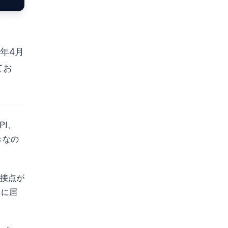
6年4月
てお
PI、
きなの
に接点が
当に届