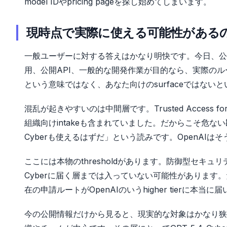
model IDやpricing pageを探し始めてしまいます。
現時点で実際に使える可能性がある
一般ユーザーに対する答えはかなり明快です。今日、公開のG
用、公開API、一般的な開発作業が目的なら、実際のルートは
という意味ではなく、あなた向けのsurfaceではない
混乱が起きやすいのは中間層です。Trusted Access f
組織向けintakeも含まれていました。だからこそ危ない
Cyberも使えるはずだ」という読みです。OpenAI
ここには本物のthresholdがあります。防御型セキュリ
Cyberに届く層までは入っていない可能性があります。だから
在の申請ルートがOpenAIのいうhigher tierに本
今の公開情報だけから見ると、現実的な対象はかなり狭いで