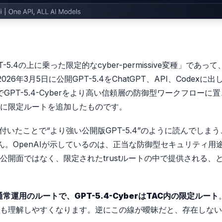
-5.4の上に乗った限定的なcyber-permissive変種」であっ
年3月5日に公開GPT-5.4をChatGPT、API、Codexに出
ber拡張でGPT-5.4-Cyberをより高い信頼層の防御型ワークフローに
に限定ルートを追加したものです。
付いたことで“より強い公開版GPT-5.4”のように読んでしま
ん。OpenAIが示しているのは、正当な防御型セキュリティ用
開面ではなく、限定されたtrustルートの中で提供される、
は通常運用のルートで、GPT-5.4-CyberはTAC内の限定ルート
も理解しやすくなります。逆にこの線が曖昧だと、存在しない