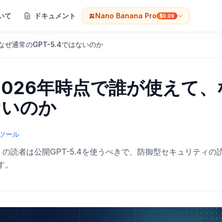
いて
ドキュメント
🍌
Nano Banana Pro
$0.09
、なぜ通常のGPT-5.4ではないのか
は？2026年時点で誰が使えて、
ないのか
発ツール
。多くの読者は公開GPT-5.4を使うべきで、防御型セキュリティの
です。