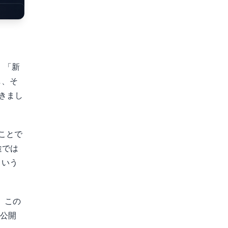
て、「新
し、そ
置きまし
うことで
途では
という
。この
公開