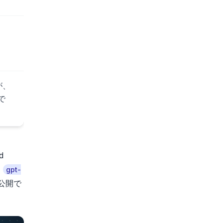
、
が、
で
d
、
gpt-
が公開で