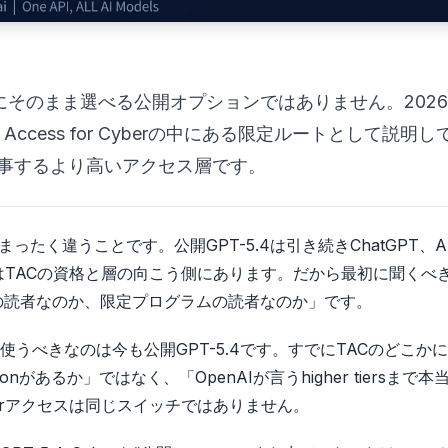
ルのようにそのまま選べる公開オプションではありません。202
ted Access for Cyberの中にある限定ルートとして説明し
事するより高いアクセス層です。
たく違うことです。公開GPT-5.4は引き続きChatGPT、A
yberはTACの資格と層の向こう側にあります。だから最初に聞くべ
ートの読者なのか、限定プログラムの読者なのか」です。
に使うべきなのは今も公開GPT-5.4です。すでにTACのどこか
nがあるか」ではなく、「OpenAIが言うhigher tiersまで本
yberアクセスは同じスイッチではありません。