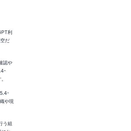
GPT利
架空だ
人確認や
4-
す。
.4-
組織や現
行う組