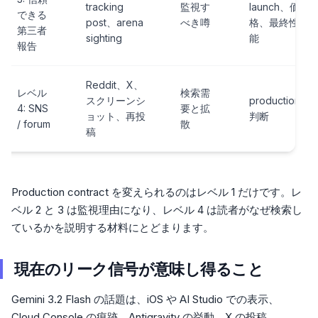
tracking
監視す
launch、価
できる
post、arena
べき噂
格、最終性
第三者
sighting
能
報告
Reddit、X、
レベル
検索需
スクリーンシ
production
4: SNS
要と拡
ョット、再投
判断
/ forum
散
稿
Production contract を変えられるのはレベル 1 だけです。レ
ベル 2 と 3 は監視理由になり、レベル 4 は読者がなぜ検索し
ているかを説明する材料にとどまります。
現在のリーク信号が意味し得ること
Gemini 3.2 Flash の話題は、iOS や AI Studio での表示、
Cloud Console の痕跡、Antigravity の挙動、X の投稿、