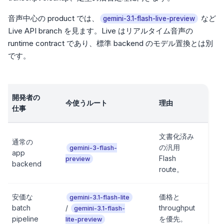
音声中心の product では、
など
gemini-3.1-flash-live-preview
Live API branch を見ます。Live はリアルタイム音声の
runtime contract であり、標準 backend のモデル置換とは別
です。
開発者の
今使うルート
理由
仕事
文書化済み
通常の
の汎用
gemini-3-flash-
app
Flash
preview
backend
route。
安価な
価格と
gemini-3.1-flash-lite
batch
/
throughput
gemini-3.1-flash-
pipeline
を優先。
lite-preview