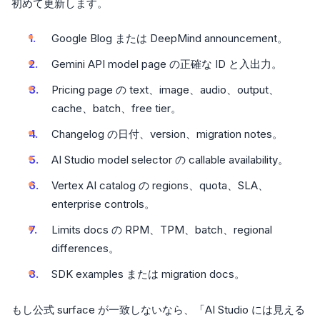
初めて更新します。
Google Blog または DeepMind announcement。
Gemini API model page の正確な ID と入出力。
Pricing page の text、image、audio、output、
cache、batch、free tier。
Changelog の日付、version、migration notes。
AI Studio model selector の callable availability。
Vertex AI catalog の regions、quota、SLA、
enterprise controls。
Limits docs の RPM、TPM、batch、regional
differences。
SDK examples または migration docs。
もし公式 surface が一致しないなら、「AI Studio には見える