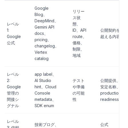
Google
リリー
Blog、
ス状
DeepMind、
レベル
態、
Gemini API
1:
ID、API
公開契約を
docs、
Google
route、
超える内容
pricing、
公式
価格、
changelog、
制限、
Vertex
地域
catalog
レベル
app label、
2:
AI Studio
テスト
公開提供、
Google
hint、Cloud
や準備
安定名称、
管理の
Console
の可能
production
間接シ
metadata、
性
readiness
グナル
SDK enum
レベル
技術ブログ、
公式
3: 信頼