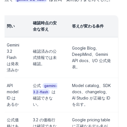
確認時点の安
問い
答えが変わる条件
全な答え
Gemini
Google Blog、
3.2
確認済みの公
DeepMind、Gemini
Flash
式情報では未
API docs、I/O 公式発
は発表
確認。
表。
済みか
API
公式
Model catalog、SDK
gemini-
model
は
docs、changelog、
3.2-flash
ID は
確認できな
AI Studio が正確な ID
あるか
い。
を出す。
公式価
3.2 の価格行
Google pricing table
格はあ
は確認できな
に正確なモデル名が