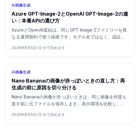
AI画像生成
Azure GPT-Image-2とOpenAI GPT-Image-2の違
い：本番APIの選び方
AzureとOpenAI直結は、同じGPT Image 2ファミリーを異
なる運用契約で使う経路です。モデル名ではなく、認証、
リージョン、請求、クォータ、形式、サポートで選びま
2026年8月5日
·
12
分で読めます
す。
AI画像生成
Nano Bananaの画像が赤っぽいときの直し方：再
生成の前に原因を切り分ける
Nano Bananaの画像が赤っぽいときは、同じ画像を何度も
直す前に元ファイルを保存します。表示環境を比較し、参
照画像なしの基準画像を1回作り、変数を一つずつ戻しま
2026年8月5日
·
12
分で読めます
す。