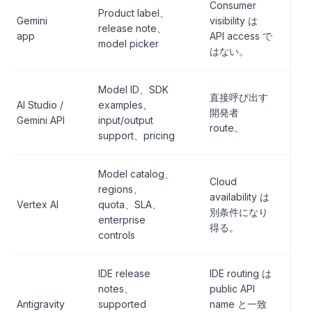
Consumer
Product label、
Gemini
visibility は
release note、
app
API access で
model picker
はない。
Model ID、SDK
直接呼び出す
AI Studio /
examples、
開発者
Gemini API
input/output
route。
support、pricing
Model catalog、
Cloud
regions、
availability は
Vertex AI
quota、SLA、
別条件になり
enterprise
得る。
controls
IDE release
IDE routing は
notes、
public API
Antigravity
supported
name と一致