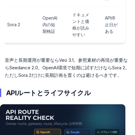
ドキュメ
OpenAI
API停
ントと価
Sora 2
内の短
止日が
格が読み
期検証
ある
やすい
音声と長期運用が重要ならVeo 3.1。参照素材の再現が重要な
らSeedance 2.0。OpenAI環境で短期に試すだけならSora 2。
ただしSora 2だけに長期計画を置くのは避けるべきです。
APIルートとライフサイクル