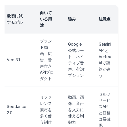
向いて
最初に試
いる用
強み
注意点
すモデル
途
ブラン
Google
Gemini
ド動
公式ルー
APIと
画、広
ト、ネイ
Vertex
Veo 3.1
告、音
ティブ音
AIで契
声付き
声、4Kオ
約が違
APIプロ
プション
う
ダクト
セルフ
リファ
動画、画
サービ
レンス
像、音声
Seedance
スAPI
素材を
を入力に
2.0
と価格
多く使
使える制
は要確
う制作
御力
認