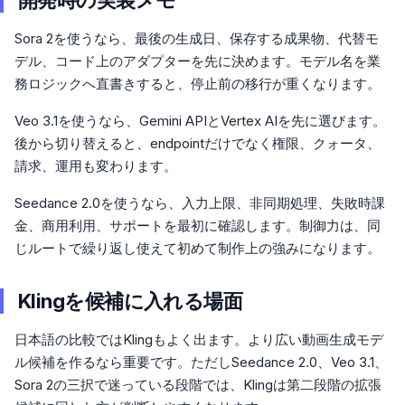
開発時の実装メモ
Sora 2を使うなら、最後の生成日、保存する成果物、代替モ
デル、コード上のアダプターを先に決めます。モデル名を業
務ロジックへ直書きすると、停止前の移行が重くなります。
Veo 3.1を使うなら、Gemini APIとVertex AIを先に選びます。
後から切り替えると、endpointだけでなく権限、クォータ、
請求、運用も変わります。
Seedance 2.0を使うなら、入力上限、非同期処理、失敗時課
金、商用利用、サポートを最初に確認します。制御力は、同
じルートで繰り返し使えて初めて制作上の強みになります。
Klingを候補に入れる場面
日本語の比較ではKlingもよく出ます。より広い動画生成モデ
ル候補を作るなら重要です。ただしSeedance 2.0、Veo 3.1、
Sora 2の三択で迷っている段階では、Klingは第二段階の拡張