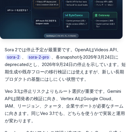
Sora 2では停止予定が最重要です。OpenAIはVideos API、
、
、各snapshotを2026年3月24日に
sora-2
sora-2-pro
deprecatedとし、2026年9月24日の停止を示しています。短
期生成や既存フローの移行検証には使えますが、新しい長期
プロダクトの基盤にはしにくい状態です。
Veo 3.1は停止リスクよりもルート選択が重要です。Gemini
APIは開発者の検証に向き、Vertex AIはGoogle Cloud、
IAM、リージョン、クォータ、企業サポートが必要なチーム
に向きます。同じVeo 3.1でも、どちらを使うかで実装と運用
が変わります。