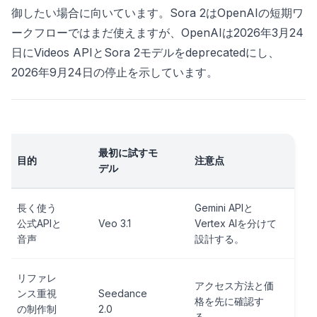
御したい場合に向いています。Sora 2はOpenAIの短期ワ
ークフローではまだ使えますが、OpenAIは2026年3月24
日にVideos APIとSora 2モデルをdeprecatedにし、
2026年9月24日の停止を示しています。
最初に試すモ
目的
注意点
デル
長く使う
Gemini APIと
公式APIと
Veo 3.1
Vertex AIを分けて
音声
設計する。
リファレ
アクセス方法と価
ンス重視
Seedance
格を先に確認す
の制作制
2.0
る。