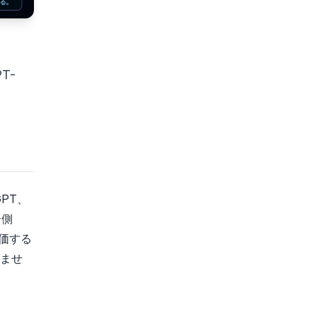
T-
、
PT、
ー側
に評価する
けませ