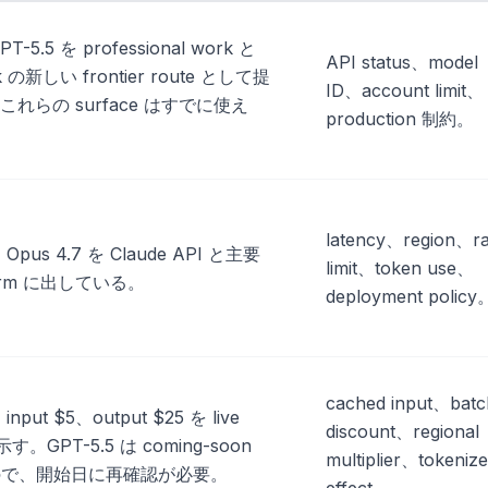
T-5.5 を professional work と
API status、model
rk の新しい frontier route として提
ID、account limit、
れらの surface はすでに使え
production 制約。
latency、region、ra
は Opus 4.7 を Claude API と主要
limit、token use、
tform に出している。
deployment policy
cached input、batc
 input $5、output $25 を live
discount、regional
示す。GPT-5.5 は coming-soon
multiplier、tokenize
なので、開始日に再確認が必要。