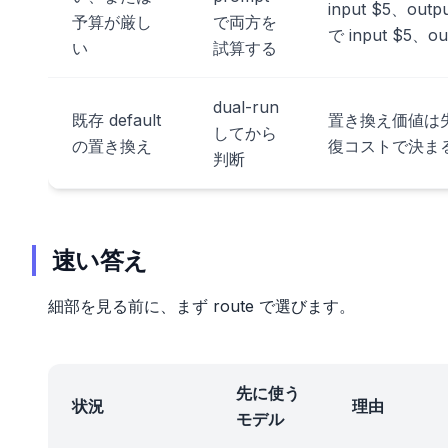
input $5、outpu
予算が厳し
で両方を
で input $5、ou
い
試算する
dual-run
既存 default
置き換え価値は
してから
の置き換え
復コストで決ま
判断
速い答え
細部を見る前に、まず route で選びます。
先に使う
状況
理由
モデル