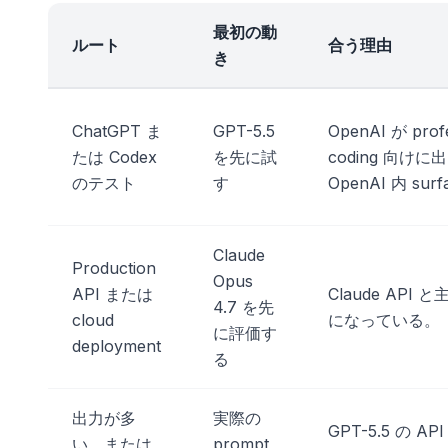
最初の動
ルート
合う理由
き
ChatGPT ま
GPT-5.5
OpenAI が profe
たは Codex
を先に試
coding 向けに
のテスト
す
OpenAI 内 s
Claude
Production
Opus
API または
Claude API と主要
4.7 を先
cloud
になっている。
に評価す
deployment
る
出力が多
実際の
GPT-5.5 の AP
い、または
prompt