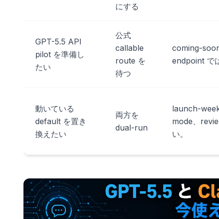
にする
公式
GPT-5.5 API
callable
coming-s
pilot を準備し
route を
endpoint
たい
待つ
動いている
launch-wee
両方を
default を置き
mode、revie
dual-run
換えたい
い。