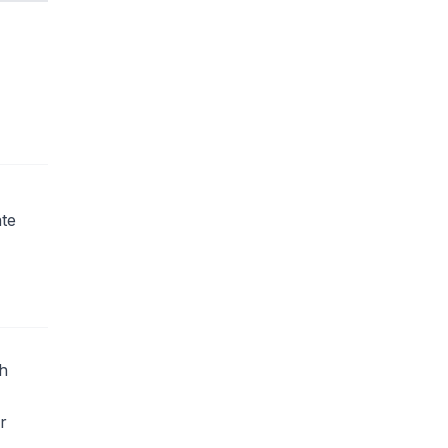
te
。
h
r