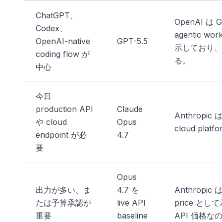
ChatGPT、
OpenAI は GP
Codex、
agentic wo
OpenAI-native
GPT-5.5
示しており、こ
coding flow が
る。
中心
今日
production API
Claude
Anthropic 
や cloud
Opus
cloud pla
endpoint が必
4.7
要
Opus
出力が多い、ま
4.7 を
Anthropic は
たは予算承認が
live API
price として
重要
baseline
API 価格