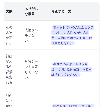
ありがち
失敗
修正する一文
な原因
別の
表示されている人物全員をラ
人物ラベ
人物
ベル付け。人物 A が本人参
ルがな
が変
照、人物 B が唯一の対象、他
い。
わる
は変更しない。
顔は
変わ
対象シー
画像 2 の背景、カメラ角
るが
ンを固定
度、照明、物体位置、構図を
背景
していな
維持してください。
も変
い。
わる
顔が
貼り
付い
肌の質感、顔の影、遠近感、