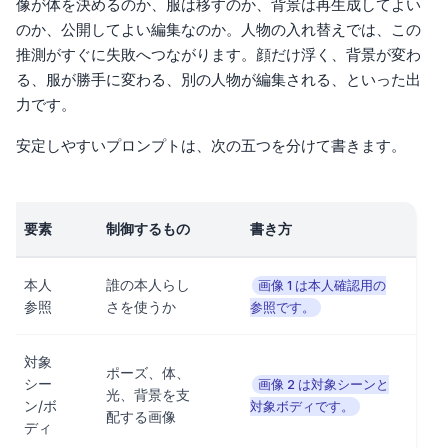
像が体を決めるのか、服は移すのか、背景は再生成してよい
のか、公開してよい編集なのか。人物の入れ替えでは、この
推測がすぐに失敗へつながります。顔だけ浮く、背景が変わ
る、服が勝手に変わる、別の人物が編集される、といった出
力です。
安定しやすいプロンプトは、次の五つを分けて書きます。
要素
制御するもの
書き方
本人
誰の本人らし
画像 1 は本人確認用の
参照
さを使うか
参照です。
対象
ポーズ、体、
シー
画像 2 は対象シーンと
光、背景を支
ン/ボ
対象ボディです。
配する画像
ディ