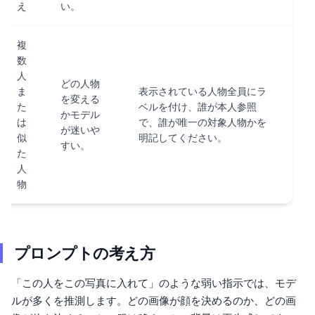
え
い。
複
数
人
どの人物
ま
表示されている人物全員にラ
を変える
た
ベルを付け、誰が本人参照
かモデル
は
で、誰が唯一の対象人物かを
が迷いや
似
明記してください。
すい。
た
人
物
プロンプトの考え方
「この人をこの写真に入れて」のような弱い指示では、モデ
ルが多くを推測します。どの画像が顔を決めるのか、どの画