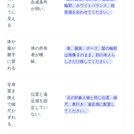
合成条件
たよ
輪郭、ホワイトバランス、粒
が弱い。
うに
状感を合わせてください。
見え
る
体や
服が
体の所有
体、服装、ポーズ、髪の輪郭
勝手
者が曖
は画像 2 のまま。顔の本人ら
に変
昧。
しさだけ移してください。
わる
全身
置き
位置と遠
換え
元の対象人物と同じ位置、縮
近感を固
で縮
尺、奥行き、遠近感に配置し
定してい
尺が
てください。
ない。
ずれ
る