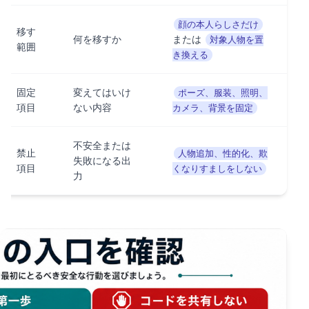
顔の本人らしさだけ
移す
何を移すか
または
対象人物を置
範囲
き換える
固定
変えてはいけ
ポーズ、服装、照明、
項目
ない内容
カメラ、背景を固定
不安全または
禁止
人物追加、性的化、欺
失敗になる出
項目
くなりすましをしない
力