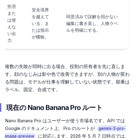
拒否
安全境界
また
を越えて
同意済みで誤解を招かない
は使
いる、ま
編集に書き直し、人物ラベ
えな
たは指示
ルを明確にする。
い出
が曖昧。
力
複数の失敗が同時に出る場合、役割の所有者を先に直しま
す。顔のなじみは影や色で改善できますが、別の人物が変わ
る問題は、モデルが仕事を理解していない状態です。順番は
ラベル、固定、合成です。
現在の Nano Banana Pro ルート
Nano Banana Pro はユーザーが使う市場名です。API では
Google のドキュメント上、Pro のルートが
gemini-3-pro-
に対応します。2026 年 5 月 7 日時点では、
image-preview