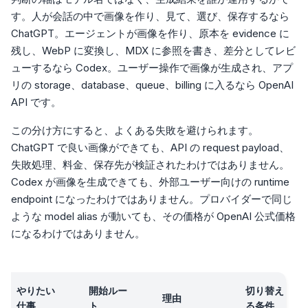
す。人が会話の中で画像を作り、見て、選び、保存するなら
ChatGPT。エージェントが画像を作り、原本を evidence に
残し、WebP に変換し、MDX に参照を書き、差分としてレビ
ューするなら Codex。ユーザー操作で画像が生成され、アプ
リの storage、database、queue、billing に入るなら OpenAI
API です。
この分け方にすると、よくある失敗を避けられます。
ChatGPT で良い画像ができても、API の request payload、
失敗処理、料金、保存先が検証されたわけではありません。
Codex が画像を生成できても、外部ユーザー向けの runtime
endpoint になったわけではありません。プロバイダーで同じ
ような model alias が動いても、その価格が OpenAI 公式価格
になるわけではありません。
やりたい
開始ルー
切り替え
理由
仕事
ト
る条件