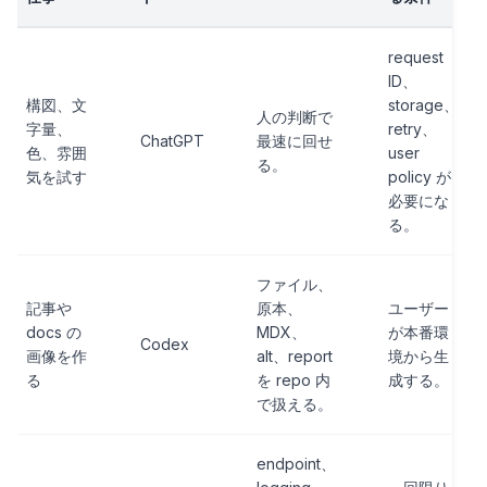
request
ID、
構図、文
storage、
人の判断で
字量、
retry、
ChatGPT
最速に回せ
色、雰囲
user
る。
気を試す
policy が
必要にな
る。
ファイル、
記事や
原本、
ユーザー
docs の
MDX、
が本番環
Codex
画像を作
alt、report
境から生
る
を repo 内
成する。
で扱える。
endpoint、