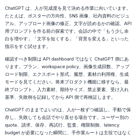
ChatGPT は、人が完成度を見て決める作業に向いています。
たとえば、ポスターの方向性、SNS 画像、社内資料のビジュ
アル、アップロード画像の修正、文字が読めるかの確認、API
用プロンプトを作る前の探索です。会話の中で「もう少し余
白を増やす」「文字を短くする」「背景を変える」といった
指示をすぐ試せます。
確認すべき制限は API dashboard ではなく ChatGPT 側にあ
ります。プラン、workspace policy、画像生成回数、アップ
ロード制限、エクスポート形式、履歴、素材の利用権、生成
モードを見てください。将来プロダクト機能に移すなら、最
終プロンプト、入力素材、期待サイズ、禁止要素、受け入れ
基準、失敗例を記録してから API 側で再検証します。
ChatGPT のままでよいのは、人が一枚ずつ確認し、手動で保
存し、失敗しても会話でやり直せる場合です。ユーザー別の
quota、請求、保存、再試行、監査、権限制御、latency
budget が必要になった瞬間に、手作業ルートは主役ではなく