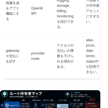
logging、
一回限り
画像生成
storage、
の手作業
をアプリ
OpenAI
billing、
アセット
機能にす
API
monitoring
にすぎな
る
を設計でき
い。
る。
alias、
アクセスや
price、
gateway
支払いの摩
data
provider
や支払い
擦を下げら
terms、
route
を試す
れる場合が
support
ある。
が説明で
きない。