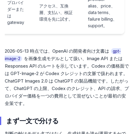
プロバイ
アクセス、互換
alias、price、
ダーまた
層、支払い、検証
data terms、
は
環境を先に試す。
failure billing、
gateway
support。
2026-05-13 時点では、OpenAI の開発者向け文書は
gpt-
を画像生成モデルとして扱い、Image API または
image-2
Responses API のルートを示しています。Codex の価格面で
は GPT-Image-2 が Codex クレジットの文脈で扱われます。
ChatGPT Images 2.0 は ChatGPT の製品機能です。したがっ
て、ChatGPT の上限、Codex のクレジット、API の請求、プ
ロバイダー価格を一つの費用として混ぜないことが最初の安
全策です。
まず一文で分ける
判断の軸はモデル名ではなく、生成結果を誰が運用するかで