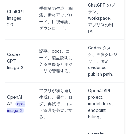
ChatGPT のプ
手作業の生成、編
ChatGPT
ラン、
集、素材アップロ
Images
workspace、
ード、目視確認、
2.0
アプリ側の制
ダウンロード。
限。
Codex タス
記事、docs、コ
Codex
ク、画像クレジ
ード、製品説明に
GPT-
ット、raw
入る画像をリポジ
Image-2
evidence、
トリで管理する。
publish path。
アプリが繰り返し
OpenAI API
OpenAI
生成し、保存、ロ
project、
API
グ、再試行、コス
model docs、
gpt-
ト管理を必要とす
endpoint、
image-2
る。
billing。
provider