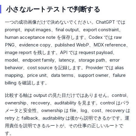
小さなルートテストで判断する
一つの成功画像だけで決めないでください。ChatGPT では
prompt、input images、final output、export constraint、
human acceptance note を保存します。Codex では raw
PNG、evidence copy、published WebP、MDX reference、
image report を残します。API では request payload、
model、endpoint family、latency、storage path、error
behavior、cost source を記録します。Provider では alias
mapping、price unit、data terms、support owner、failure
billing を確認します。
比較する軸は output の見た目だけではありません。control、
ownership、recovery、auditability を見ます。control はパラ
メータと安全性、ownership は file、log、cost、recovery は
retry と fallback、auditability は後から説明できるかです。運
用責任を説明できるルートが、その仕事の正しいルートで
す。