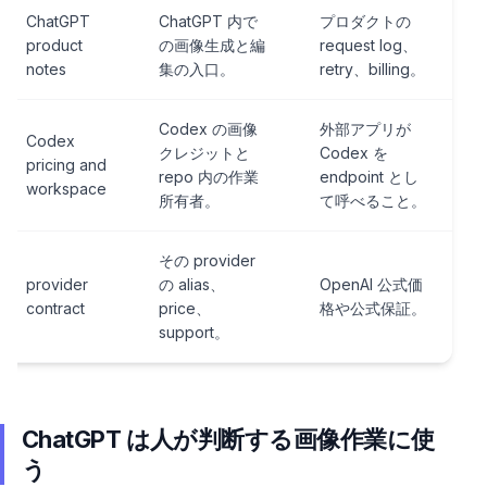
ChatGPT
ChatGPT 内で
プロダクトの
product
の画像生成と編
request log、
notes
集の入口。
retry、billing。
Codex の画像
外部アプリが
Codex
クレジットと
Codex を
pricing and
repo 内の作業
endpoint とし
workspace
所有者。
て呼べること。
その provider
provider
の alias、
OpenAI 公式価
contract
price、
格や公式保証。
support。
ChatGPT は人が判断する画像作業に使
う