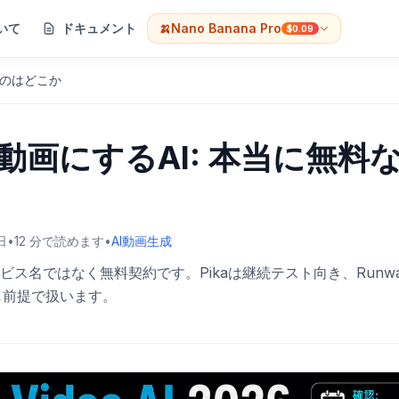
いて
ドキュメント
🍌
Nano Banana Pro
$0.09
なのはどこか
動画にするAI: 本当に無料
日
•
12
分で読めます
•
AI動画生成
ス名ではなく無料契約です。Pikaは継続テスト向き、Runw
かし前提で扱います。