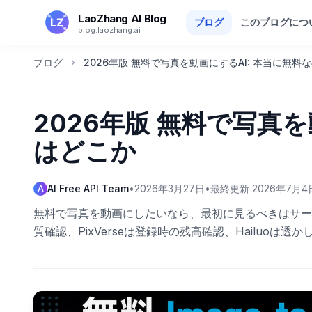
メインコンテンツへスキップ
LaoZhang AI Blog
ブログ
このブログにつ
blog.laozhang.ai
ブログ
2026年版 無料で写真を動画にするAI: 本当に無料
2026年版 無料で写真を
はどこか
AI Free API Team
•
2026年3月27日
•
最終更新
2026年7月4
A
無料で写真を動画にしたいなら、最初に見るべきはサービ
質確認、PixVerseは登録時の残高確認、Hailuoは透