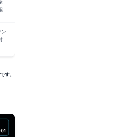
条
認
ダウン
付
のです。