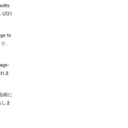
edits
の短い試行
ge to
つまり、
ge-
切れま
る動画に
れしま