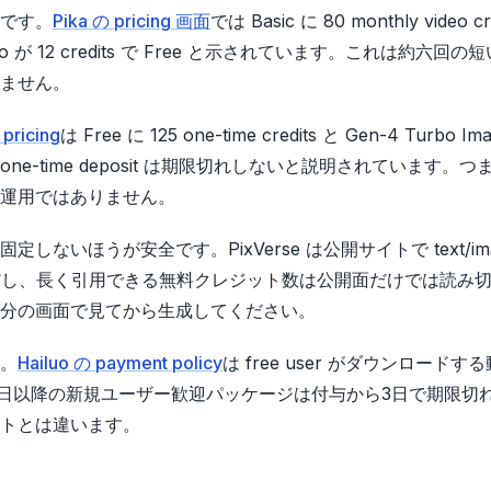
です。
Pika の pricing 画面
では Basic に 80 monthly video cr
-video が 12 credits で Free と示されています。これは約六回
ません。
pricing
は Free に 125 one-time credits と Gen-4 Turbo Ima
n の one-time deposit は期限切れしないと説明されています。
運用ではありません。
いほうが安全です。PixVerse は公開サイトで text/ima
確認できます。ただし、長く引用できる無料クレジット数は公開面だけでは読み
分の画面で見てから生成してください。
。
Hailuo の payment policy
は free user がダウンロードす
年6月18日以降の新規ユーザー歓迎パッケージは付与から3日で期限切
トとは違います。