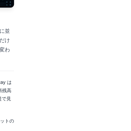
に並
だけ
変わ
y は
料残高
提で見
ットの