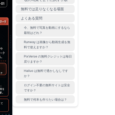
無料では足りなくなる場面
よくある質問
今、無料で写真を動画にするなら
最初はどれ？
Runway は画像から動画生成を無
料で使えますか？
PixVerse の無料クレジットは毎日
戻りますか？
Hailuo は無料で透かしなしです
か？
ログイン不要の無料サイトは安全
ですか？
無料で何本も作りたい場合は？