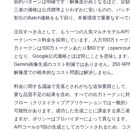
節約パターンは明確です：解像度が高くなるほど、定額
三者の価格は公式標準よりわずかに安いものの、バッチ
割引のBatch価格をも下回り、本番環境で重要なすべ
注目すべき点として、もう一つの人気マルチモデルAPIアグ
ークンベース料金を採用しています。入力100万トークンあ
力トークンは100万トークンあたり$60です（openrouter
となり、Google公式価格とほぼ同じことを意味します。
Gemini画像生成のコスト削減ではありません。250
解像度での根本的なコスト問題は解決しません。
料金に関する議論で見落とされがちな追加要因として、失
要な品質不足の結果を含め、すべての出力トークンに対
フロー（クリエイティブアプリケーションでは一般的）
可能性があります。成功した生成ごとに課金する第三者
ますが、ポリシーはプロバイダーによって異なります。la
APIコールが1回の生成としてカウントされるため、コ