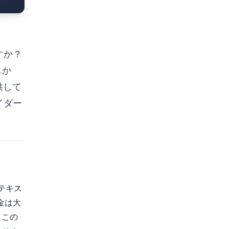
ですか？
しか
供して
イダー
、テキス
金は大
、この