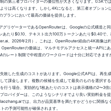
制の第三者プロバイダーの優位性が大きくなります。0.5Kで
よりは高くなります。しかし4Kになると、第三者オプションは
てのプランにおいて最高の価値を提供します。
リゲーターであるOpenRouterは、Googleの公式構造と
たり$0.10、テキスト出力100万トークンあたり$0.40で
.ai、2026年2月）。これは、OpenRouter経由の4K画像は約$
OpenRouterの価値は、マルチモデルアクセスと統一APIに
 RPMのレート制限で中程度のワークロードは十分に対応できます
敗した生成のコストがあります。Google公式APIは、再生
して課金します。複数の候補を生成して最良のものを選択する
を行う場合、実効的な1枚あたりのコストは表示価格の2〜3倍
プロバイダーは、このようなシナリオでより良い実効料金を提
ozhang.aiでは、出力が品質基準を満たすかどうかに関係な
ストの予測可能性が確保されます。