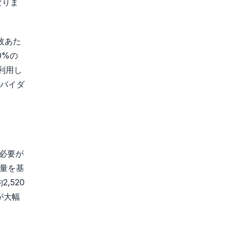
なりま
枚あた
0%の
利用し
バイダ
る必要が
費量を基
,520
が大幅