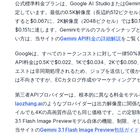
公式標準料金プランは、Google AI StudioまたはG
定しています。最低の0.5K解像度（長辺約512ピクセル）
すると$0.067に、2K解像度（2048ピクセル）では$0
$0.151に達します。Geminiモデルのフルラインナ
い方は、当サイトの
Gemini API料金の詳細解説
をご覧
Googleは、すべてのトークンコストに対して一律50%割
API料金は0.5Kで$0.022、1Kで$0.034、2Kで$
エストは非同期処理されるため、ジョブを送信して後か
は不向きですが、ECカタログ作成やマーケティングア
第三者APIプロバイダーは、根本的に異なる料金モデ
laozhang.ai
のようなプロバイダーは出力解像度に関係なく
イルでも4Kの高画質作品でも同じ価格です。この定額制
3.1 Flash Image Previewモデル自体の機能、
当サイトの
Gemini 3.1 Flash Image Preview包括ガイド