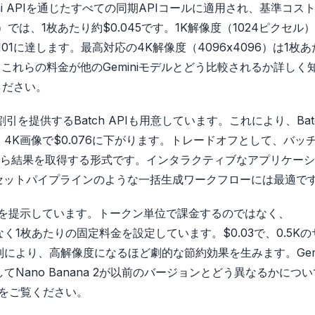
emini APIを通じたすべての同期APIコールに適用され、基準コス
では、1枚あたり約$0.045です。1K解像度（1024ピクセル
.101に達します。最高対応の4K解像度（4096x4096）は1枚
ップとこれらの料金が他のGeminiモデルとどう比較されるか詳しく
ください。
引を提供するBatch APIも用意しています。これにより、Bat
0.050、4K画像で$0.076に下がります。トレードオフとして、バッ
ら結果を取得する形式です。インタラクティブなアプリケーシ
セットパイプラインのような一括生成ワークフローには最適で
ルを提示しています。トークン単位で課金するのではなく、
1枚あたりの固定料金を設定しています。$0.03で、0.5Kの
により、高解像度になるほど劇的な節約効果を生みます。Gemi
制限、そしてNano Banana 2が以前のバージョンとどう異なるかにつ
をご覧ください。