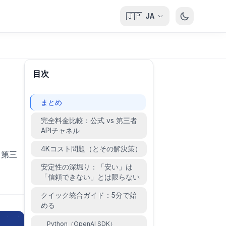
🇯🇵
JA
目次
まとめ
完全料金比較：公式 vs 第三者
APIチャネル
4Kコスト問題（とその解決策）
）と第三
。
安定性の深堀り：「安い」は
「信頼できない」とは限らない
クイック統合ガイド：5分で始
める
Python（OpenAI SDK）