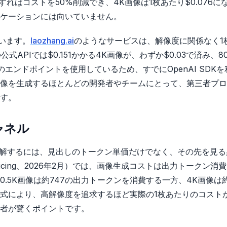
用すればコストを50%削減でき、4K画像は1枚あたり$0.076に
ケーションには向いていません。
います。
laozhang.ai
のようなサービスは、解像度に関係なく1
公式APIでは$0.151かかる4K画像が、わずか$0.03で済み、8
のエンドポイントを使用しているため、すでにOpenAI SDKを
像を生成するほとんどの開発者やチームにとって、第三者プロ
す。
ャネル
料金体系を完全に理解するには、見出しのトークン単価だけでなく、その先を見
v/pricing、2026年2月）では、画像生成コストは出力トークン消
5K画像は約747の出力トークンを消費する一方、4K画像は約2
式により、高解像度を追求するほど実際の1枚あたりのコスト
者が驚くポイントです。