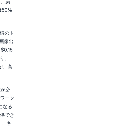
は、第
50%
同様のト
、画像出
0.15
あり、
が、高
成が必
ワーク
になる
供でき
く、各