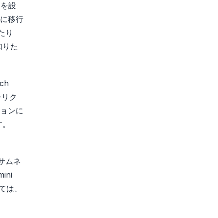
トを設
）に移行
あたり
知りた
ch
チリク
ョンに
す。
サムネ
ni
いては、