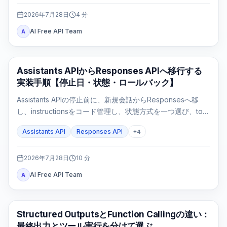
2026年7月28日
4
分
AI Free API Team
A
APIガイド
Assistants APIからResponses APIへ移行する
実装手順【停止日・状態・ロールバック】
Assistants APIの停止前に、新規会話からResponsesへ移
し、instructionsをコード管理し、状態方式を一つ選び、tool
loopとFile Searchを実測してからfeature flagで切り替えま
Assistants API
Responses API
+
4
す。
2026年7月28日
10
分
AI Free API Team
A
OpenAI API
Structured OutputsとFunction Callingの違い：
最終出力とツール実行を分けて選ぶ