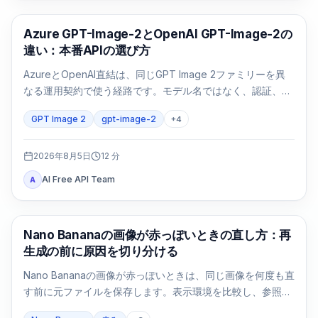
AI画像生成
Azure GPT-Image-2とOpenAI GPT-Image-2の
違い：本番APIの選び方
AzureとOpenAI直結は、同じGPT Image 2ファミリーを異
なる運用契約で使う経路です。モデル名ではなく、認証、リ
ージョン、請求、クォータ、形式、サポートで選びます。
GPT Image 2
gpt-image-2
+
4
2026年8月5日
12
分
AI Free API Team
A
AI画像生成
Nano Bananaの画像が赤っぽいときの直し方：再
生成の前に原因を切り分ける
Nano Bananaの画像が赤っぽいときは、同じ画像を何度も直
す前に元ファイルを保存します。表示環境を比較し、参照画
像なしの基準画像を1回作り、変数を一つずつ戻します。