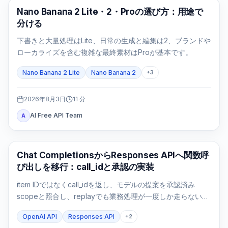
AI画像モデル
Nano Banana 2 Lite・2・Proの選び方：用途で
分ける
下書きと大量処理はLite、日常の生成と編集は2、ブランドや
ローカライズを含む複雑な最終素材はProが基本です。
Nano Banana 2 Lite
Nano Banana 2
+
3
2026年8月3日
11
分
AI Free API Team
A
APIガイド
Chat CompletionsからResponses APIへ関数呼
び出しを移行：call_idと承認の実装
item IDではなくcall_idを返し、モデルの提案を承認済み
scopeと照合し、replayでも業務処理が一度しか走らないこ
とまで検証します。
OpenAI API
Responses API
+
2