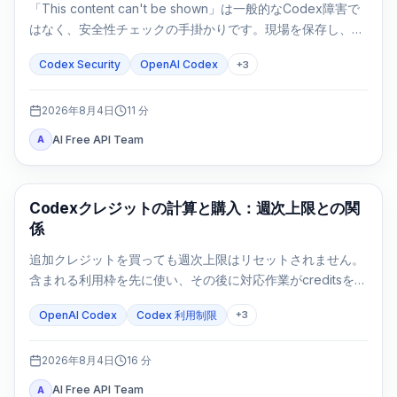
「This content can't be shown」は一般的なCodex障害で
はなく、安全性チェックの手掛かりです。現場を保存し、許
可を確認し、防御タスクを狭めてから次へ進みます。
Codex Security
OpenAI Codex
+
3
2026年8月4日
11
分
AI Free API Team
A
AI Development Tools
Codexクレジットの計算と購入：週次上限との関
係
追加クレジットを買っても週次上限はリセットされません。
含まれる利用枠を先に使い、その後に対応作業がcreditsを消
費します。
OpenAI Codex
Codex 利用制限
+
3
2026年8月4日
16
分
AI Free API Team
A