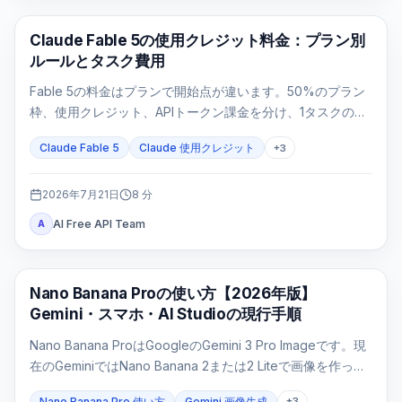
Claude Code
Claude Fable 5の使用クレジット料金：プラン別
ルールとタスク費用
Fable 5の料金はプランで開始点が違います。50%のプラン
枠、使用クレジット、APIトークン課金を分け、1タスクの費
用を再計算します。
Claude Fable 5
Claude 使用クレジット
+
3
2026年7月21日
8
分
AI Free API Team
A
AI 画像生成
Nano Banana Proの使い方【2026年版】
Gemini・スマホ・AI Studioの現行手順
Nano Banana ProはGoogleのGemini 3 Pro Imageです。現
在のGeminiではNano Banana 2または2 Liteで画像を作った
後、有料プランで「Proでやり直す」を選びます。モデルを
Nano Banana Pro 使い方
Gemini 画像生成
+
3