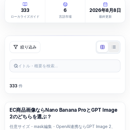
333
6
2026年8月8日
ローカライズガイド
言語市場
最終更新
絞り込み
タイトル・概要を検索…
333
件
AI画像生成
EC商品画像ならNano Banana ProとGPT Image
2のどちらを選ぶ？
任意サイズ・mask編集・OpenAI連携ならGPT Image 2、