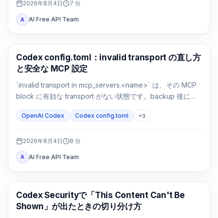
2026年8月4日
7
分
AI Free API Team
A
AI 開発ツール
Codex config.toml：invalid transport の直し方
と安全な MCP 設定
`invalid transport in mcp_servers.<name>` は、その MCP
block に有効な transport がない状態です。backup 後に
`command` または `url` を戻し、parse と接続を別々に確認
OpenAI Codex
Codex config.toml
+
3
します。
2026年8月4日
8
分
AI Free API Team
A
OpenAI Codex
Codex Securityで「This Content Can't Be
Shown」が出たときの切り分け方