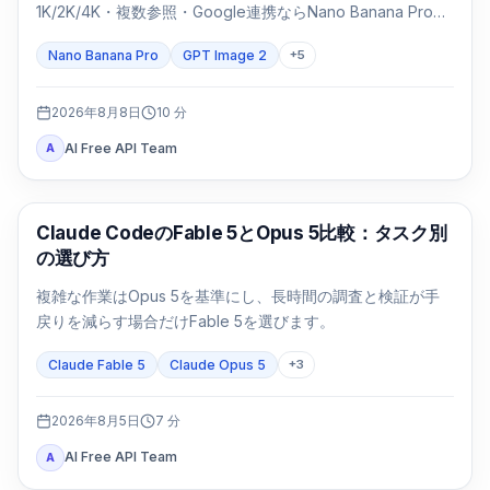
1K/2K/4K・複数参照・Google連携ならNano Banana Proを
先に試します。パッケージや日本語入りの基幹画像は同じ
Nano Banana Pro
GPT Image 2
+
5
SKUで両方を検証します。
2026年8月8日
10
分
AI Free API Team
A
Claude Code
Claude CodeのFable 5とOpus 5比較：タスク別
の選び方
複雑な作業はOpus 5を基準にし、長時間の調査と検証が手
戻りを減らす場合だけFable 5を選びます。
Claude Fable 5
Claude Opus 5
+
3
2026年8月5日
7
分
AI Free API Team
A