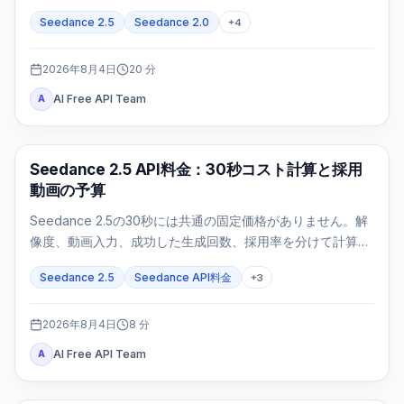
を追跡し、failed/expiredは正確な証拠で判断します。
Seedance 2.5
Seedance 2.0
+
4
2026年8月4日
20
分
AI Free API Team
A
AI動画生成
Seedance 2.5 API料金：30秒コスト計算と採用
動画の予算
Seedance 2.5の30秒には共通の固定価格がありません。解
像度、動画入力、成功した生成回数、採用率を分けて計算し
ます。
Seedance 2.5
Seedance API料金
+
3
2026年8月4日
8
分
AI Free API Team
A