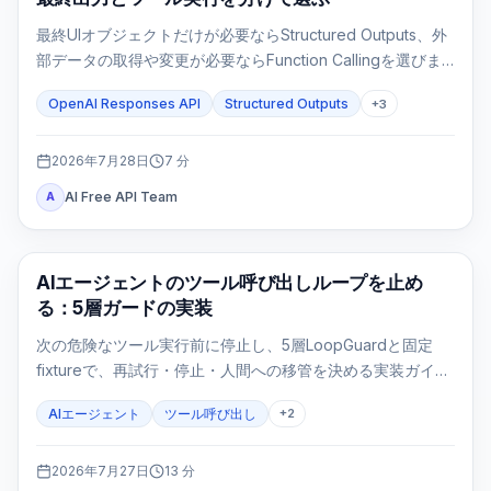
最終UIオブジェクトだけが必要ならStructured Outputs、外
部データの取得や変更が必要ならFunction Callingを選びま
す。両方を使うのは、ツール結果の後にも固定形式の最終応
OpenAI Responses API
Structured Outputs
+
3
答が必要な場合だけです。
2026年7月28日
7
分
AI Free API Team
A
AI API
AIエージェントのツール呼び出しループを止め
る：5層ガードの実装
次の危険なツール実行前に停止し、5層LoopGuardと固定
fixtureで、再試行・停止・人間への移管を決める実装ガイ
ド。
AIエージェント
ツール呼び出し
+
2
2026年7月27日
13
分