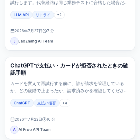
試行します。代替経路は同じ業務テストに合格した場合だけ
使います。
LLM API
リトライ
+
2
2026年7月27日
7
分
LaoZhang AI Team
L
ChatGPT
ChatGPTで支払い・カードが拒否されたときの確
認手順
カードを変えて再試行する前に、誰が請求を管理している
か、どの段階で止まったか、請求済みかを確認してくださ
い。3Dセキュア、更新、モバイル契約、二重請求を同じ手順
ChatGPT
支払い拒否
+
4
で安全に整理します。
2026年7月22日
10
分
AI Free API Team
A