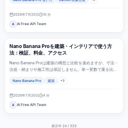
直接指定する入口はAI Studio/APIです。
2026年7月20日
10
分
AI Free API Team
A
AI画像生成
Nano Banana Proを建築・インテリアで使う方
法：検証、料金、アクセス
Nano Banana Proは建築の構想と比較を速めますが、寸法・
法規・納まりや施工性は保証しません。単一変数で案を比較
し、設計判断ゲートで不成立な画像を止めます。
Nano Banana Pro
建築
+
3
2026年7月20日
4
分
AI Free API Team
A
表示中
24
/
333