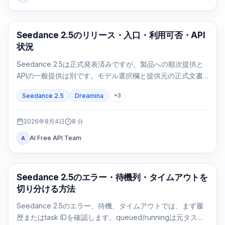
AI Video Generation
Seedance 2.5のリリース・入口・利用可否・API
状況
Seedance 2.5は正式発表済みですが、製品への順次提供と
APIの一般提供は別です。モデル選択欄と提供元の正式文書
で利用可否を確認します。
Seedance 2.5
Dreamina
+
3
2026年8月4日
8
分
AI Free API Team
A
AI 動画生成
Seedance 2.5のエラー・待機列・タイムアウトを
切り分ける方法
Seedance 2.5のエラー、待機、タイムアウトでは、まず履
歴またはtask IDを確認します。queued/runningは元タスク