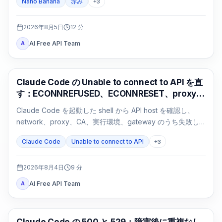
Nano Banana
赤み
+
3
2026年8月5日
12
分
AI Free API Team
A
Claude Code
Claude Code の Unable to connect to API を直
す：ECONNREFUSED、ECONNRESET、proxy
の切り分け
Claude Code を起動した shell から API host を確認し、
network、proxy、CA、実行環境、gateway のうち失敗し
た経路だけを修正します。
Claude Code
Unable to connect to API
+
3
2026年8月4日
9
分
AI Free API Team
A
Claude Code