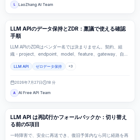
LaoZhang AI Team
L
API ガイド
LLM APIのデータ保持とZDR：稟議で使える確認
手順
LLM APIのZDRはベンダー名では決まりません。契約、組
織・project、endpoint、model、feature、gateway、自社
ログを一つのroute evidence cardで確認する実務ガイドで
LLM API
ゼロデータ保持
+
3
す。
2026年7月27日
18
分
AI Free API Team
A
API ガイド
LLM API は再試行かフォールバックか：切り替え
る前の5項目
一時障害で、安全に再送でき、復旧予算内なら同じ経路を再