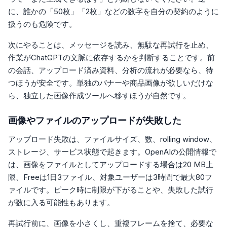
に、誰かの「50枚」「2枚」などの数字を自分の契約のように
扱うのも危険です。
次にやることは、メッセージを読み、無駄な再試行を止め、
作業がChatGPTの文脈に依存するかを判断することです。前
の会話、アップロード済み資料、分析の流れが必要なら、待
つほうが安全です。単独のバナーや商品画像が欲しいだけな
ら、独立した画像作成ツールへ移すほうが自然です。
画像やファイルのアップロードが失敗した
アップロード失敗は、ファイルサイズ、数、rolling window、
ストレージ、サービス状態で起きます。OpenAIの公開情報で
は、画像をファイルとしてアップロードする場合は20 MB上
限、Freeは1日3ファイル、対象ユーザーは3時間で最大80フ
ァイルです。ピーク時に制限が下がることや、失敗した試行
が数に入る可能性もあります。
再試行前に、画像を小さくし、重複フレームを捨て、必要な