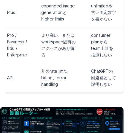
expanded image
unlimitedや
Plus
generationと
古い固定数字
higher limits
を書かない
Pro /
より高い、または
consumer
Business /
workspace固有の
planから
Edu /
アクセスがあり得
team上限を
Enterprise
る
推測しない
別のrate limit、
ChatGPTの
API
billing、error
回避路として
handling
説明しない