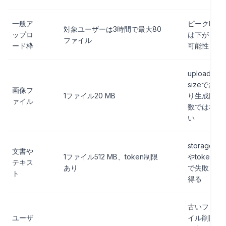
一般ア
ピーク時
対象ユーザーは3時間で最大80
ップロ
は下がる
ファイル
ード枠
可能性
upload
sizeであ
画像フ
1ファイル20 MB
り生成回
ァイル
数ではな
い
storage
文書や
1ファイル512 MB、token制限
やtoken
テキス
あり
で失敗し
ト
得る
古いファ
ユーザ
イル削除