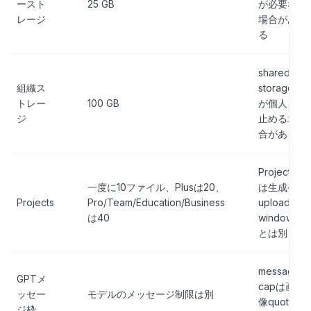
ースト
25 GB
が必要な
レージ
場合があ
る
shared
組織ス
storage
トレー
100 GB
が個人を
ジ
止める場
合がある
Project
一度に10ファイル、Plusは20、
は生成や
Projects
Pro/Team/Education/Business
upload
は40
window
とは別
message
GPTメ
capは画
ッセー
モデルのメッセージ制限は別
像quota
ジ枠