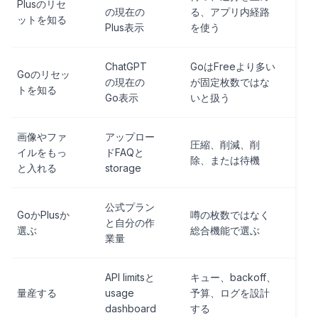
Plusのリセ
の現在の
る、アプリ内経路
ットを知る
Plus表示
を使う
ChatGPT
GoはFreeより多い
Goのリセッ
の現在の
が固定枚数ではな
トを知る
Go表示
いと扱う
画像やファ
アップロー
圧縮、削減、削
イルをもっ
ドFAQと
除、または待機
と入れる
storage
公式プラン
GoかPlusか
噂の枚数ではなく
と自分の作
選ぶ
総合機能で選ぶ
業量
API limitsと
キュー、backoff、
量産する
usage
予算、ログを設計
dashboard
する