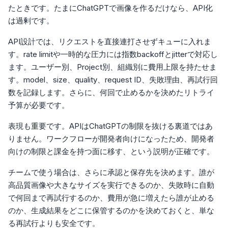
たときです。たまにChatGPTで画像を作るだけなら、API化
は過剰です。
API設計では、リクエストを直接連打させずキューに入れま
す。rate limitや一時的な圧力には指数backoffとjitterで対応し
ます。ユーザー別、Project別、組織別に費用上限を持たせま
す。model、size、quality、request ID、失敗理由、再試行回
数を記録します。さらに、何回で止めるかを決めたリトライ
予算が必要です。
表現も重要です。APIはChatGPTの制限を抜ける裏道ではあ
りません。ワークフローが開発者向けになったため、開発者
向けの制限と課金を持つ面に移す、という説明が正確です。
チームで使う場合は、さらに承認と保存先を決めます。誰が
高品質画像や大きなサイズを実行できるのか、失敗時に自動
で何回まで再試行するのか、費用が急に増えたら誰が止める
のか、生成結果をどこに保管するのかを決めておくと、単な
る再試行よりも安全です。