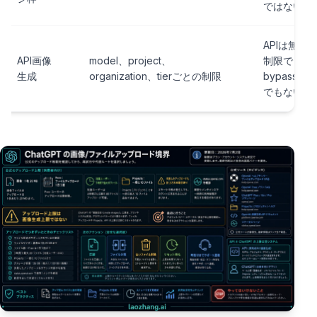
ではない
APIは無
API画像
model、project、
制限でも
生成
organization、tierごとの制限
bypass
でもない