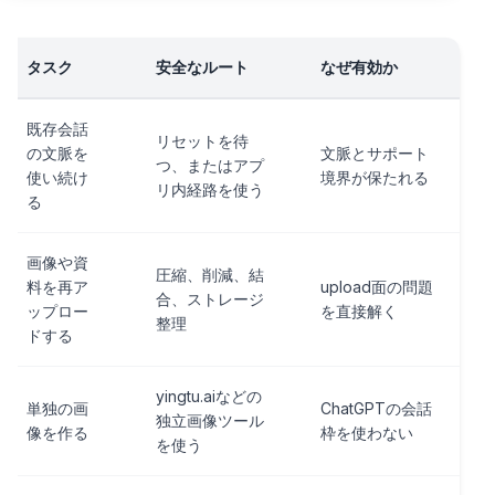
タスク
安全なルート
なぜ有効か
既存会話
リセットを待
の文脈を
文脈とサポート
つ、またはアプ
使い続け
境界が保たれる
リ内経路を使う
る
画像や資
圧縮、削減、結
料を再ア
upload面の問題
合、ストレージ
ップロー
を直接解く
整理
ドする
yingtu.aiなどの
単独の画
ChatGPTの会話
独立画像ツール
像を作る
枠を使わない
を使う