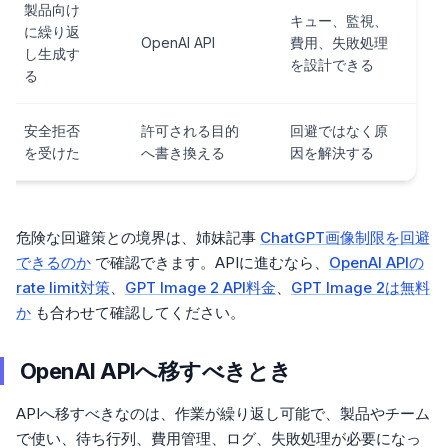
製品向け
キュー、監視、
に繰り返
OpenAI API
費用、失敗処理
し生成す
を設計できる
る
安全拒否
許可される目的
回避ではなく原
を受けた
へ書き換える
因を解決する
危険な回避策との境界は、姉妹記事
ChatGPT画像制限を回避
できるのか
で確認できます。APIに進むなら、
OpenAI APIの
rate limit対策
、
GPT Image 2 API料金
、
GPT Image 2は無料
か
も合わせて確認してください。
OpenAI APIへ移すべきとき
APIへ移すべきなのは、作業が繰り返し可能で、製品やチーム
で使い、待ち行列、費用管理、ログ、失敗処理が必要になっ