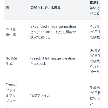
推測して
面
公開されている境界
はいけな
いこと
expanded image generation
Plus共通
Plus画
とhigher limits。ただし機能や
の1日生
像生成
状況で変わる
成枚数
Go共通
の1日生
Go画像
Freeより多いimage creation
成枚数、
生成
とuploads
Plusとの
同一視
Freeの
生成画像
ファイ
の1日枚
ルアッ
1日3ファイル
数ではな
プロー
い
ド