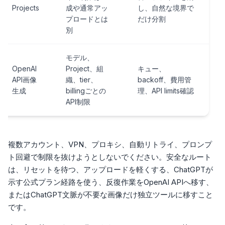
Projects
成や通常アッ
し、自然な境界で
プロードとは
だけ分割
別
モデル、
OpenAI
Project、組
キュー、
API画像
織、tier、
backoff、費用管
生成
billingごとの
理、API limits確認
API制限
複数アカウント、VPN、プロキシ、自動リトライ、プロンプ
ト回避で制限を抜けようとしないでください。安全なルート
は、リセットを待つ、アップロードを軽くする、ChatGPTが
示す公式プラン経路を使う、反復作業をOpenAI APIへ移す、
またはChatGPT文脈が不要な画像だけ独立ツールに移すこと
です。