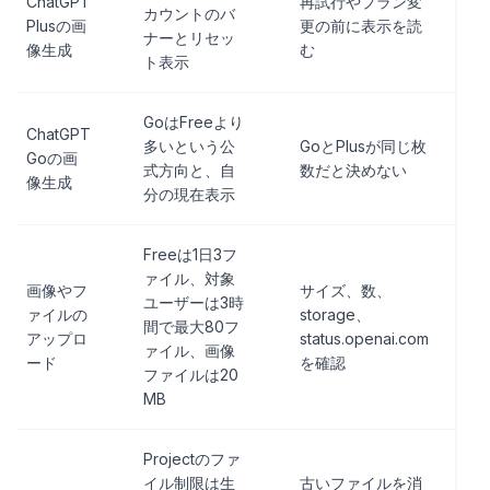
ChatGPT
再試行やプラン変
カウントのバ
Plusの画
更の前に表示を読
ナーとリセッ
像生成
む
ト表示
GoはFreeより
ChatGPT
多いという公
GoとPlusが同じ枚
Goの画
式方向と、自
数だと決めない
像生成
分の現在表示
Freeは1日3フ
ァイル、対象
画像やフ
サイズ、数、
ユーザーは3時
ァイルの
storage、
間で最大80フ
アップロ
status.openai.com
ァイル、画像
ード
を確認
ファイルは20
MB
Projectのファ
イル制限は生
古いファイルを消