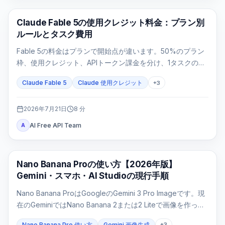
Claude Code
Claude Fable 5の使用クレジット料金：プラン別
ルールとタスク費用
Fable 5の料金はプランで開始点が違います。50%のプラン
枠、使用クレジット、APIトークン課金を分け、1タスクの費
用を再計算します。
Claude Fable 5
Claude 使用クレジット
+
3
2026年7月21日
8
分
AI Free API Team
A
AI 画像生成
Nano Banana Proの使い方【2026年版】
Gemini・スマホ・AI Studioの現行手順
Nano Banana ProはGoogleのGemini 3 Pro Imageです。現
在のGeminiではNano Banana 2または2 Liteで画像を作った
後、有料プランで「Proでやり直す」を選びます。モデルを
Nano Banana Pro 使い方
Gemini 画像生成
+
3