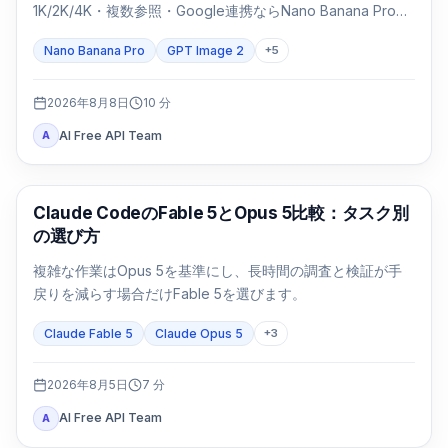
1K/2K/4K・複数参照・Google連携ならNano Banana Proを
先に試します。パッケージや日本語入りの基幹画像は同じ
Nano Banana Pro
GPT Image 2
+
5
SKUで両方を検証します。
2026年8月8日
10
分
AI Free API Team
A
Claude Code
Claude CodeのFable 5とOpus 5比較：タスク別
の選び方
複雑な作業はOpus 5を基準にし、長時間の調査と検証が手
戻りを減らす場合だけFable 5を選びます。
Claude Fable 5
Claude Opus 5
+
3
2026年8月5日
7
分
AI Free API Team
A