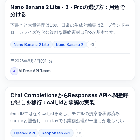
AI画像モデル
Nano Banana 2 Lite・2・Proの選び方：用途で
分ける
下書きと大量処理はLite、日常の生成と編集は2、ブランドや
ローカライズを含む複雑な最終素材はProが基本です。
Nano Banana 2 Lite
Nano Banana 2
+
3
2026年8月3日
11
分
AI Free API Team
A
APIガイド
Chat CompletionsからResponses APIへ関数呼
び出しを移行：call_idと承認の実装
item IDではなくcall_idを返し、モデルの提案を承認済み
scopeと照合し、replayでも業務処理が一度しか走らないこ
とまで検証します。
OpenAI API
Responses API
+
2