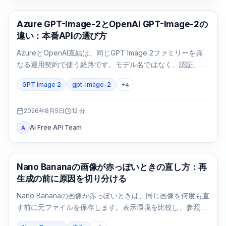
AI画像生成
Azure GPT-Image-2とOpenAI GPT-Image-2の
違い：本番APIの選び方
AzureとOpenAI直結は、同じGPT Image 2ファミリーを異
なる運用契約で使う経路です。モデル名ではなく、認証、リ
ージョン、請求、クォータ、形式、サポートで選びます。
GPT Image 2
gpt-image-2
+
4
2026年8月5日
12
分
AI Free API Team
A
AI画像生成
Nano Bananaの画像が赤っぽいときの直し方：再
生成の前に原因を切り分ける
Nano Bananaの画像が赤っぽいときは、同じ画像を何度も直
す前に元ファイルを保存します。表示環境を比較し、参照画
像なしの基準画像を1回作り、変数を一つずつ戻します。