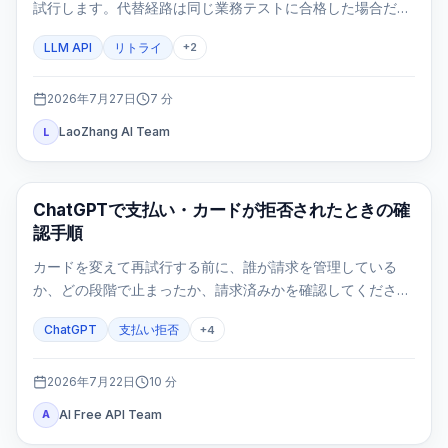
試行します。代替経路は同じ業務テストに合格した場合だけ
使います。
LLM API
リトライ
+
2
2026年7月27日
7
分
LaoZhang AI Team
L
ChatGPT
ChatGPTで支払い・カードが拒否されたときの確
認手順
カードを変えて再試行する前に、誰が請求を管理している
か、どの段階で止まったか、請求済みかを確認してくださ
い。3Dセキュア、更新、モバイル契約、二重請求を同じ手順
ChatGPT
支払い拒否
+
4
で安全に整理します。
2026年7月22日
10
分
AI Free API Team
A