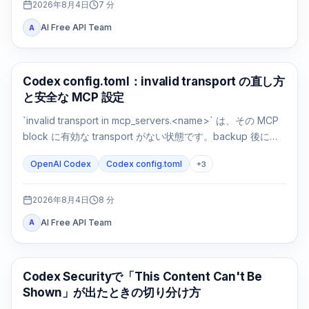
2026年8月4日
7
分
AI Free API Team
A
AI 開発ツール
Codex config.toml：invalid transport の直し方
と安全な MCP 設定
`invalid transport in mcp_servers.<name>` は、その MCP
block に有効な transport がない状態です。backup 後に
`command` または `url` を戻し、parse と接続を別々に確認
OpenAI Codex
Codex config.toml
+
3
します。
2026年8月4日
8
分
AI Free API Team
A
OpenAI Codex
Codex Securityで「This Content Can't Be
Shown」が出たときの切り分け方