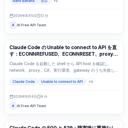
Nano Banana
赤み
+
3
2026年8月5日
12
分
AI Free API Team
A
Claude Code
Claude Code の Unable to connect to API を直
す：ECONNREFUSED、ECONNRESET、proxy
の切り分け
Claude Code を起動した shell から API host を確認し、
network、proxy、CA、実行環境、gateway のうち失敗し
た経路だけを修正します。
Claude Code
Unable to connect to API
+
3
2026年8月4日
9
分
AI Free API Team
A
Claude Code