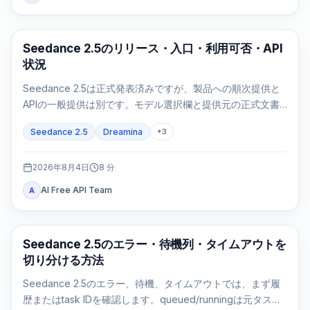
AI Video Generation
Seedance 2.5のリリース・入口・利用可否・API
状況
Seedance 2.5は正式発表済みですが、製品への順次提供と
APIの一般提供は別です。モデル選択欄と提供元の正式文書
で利用可否を確認します。
Seedance 2.5
Dreamina
+
3
2026年8月4日
8
分
AI Free API Team
A
AI 動画生成
Seedance 2.5のエラー・待機列・タイムアウトを
切り分ける方法
Seedance 2.5のエラー、待機、タイムアウトでは、まず履
歴またはtask IDを確認します。queued/runningは元タスク