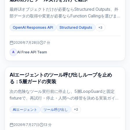
最終UIオブジェクトだけが必要ならStructured Outputs、外
部データの取得や変更が必要ならFunction Callingを選びま
す。両方を使うのは、ツール結果の後にも固定形式の最終応
OpenAI Responses API
Structured Outputs
+
3
答が必要な場合だけです。
2026年7月28日
7
分
AI Free API Team
A
AI API
AIエージェントのツール呼び出しループを止め
る：5層ガードの実装
次の危険なツール実行前に停止し、5層LoopGuardと固定
fixtureで、再試行・停止・人間への移管を決める実装ガイ
ド。
AIエージェント
ツール呼び出し
+
2
2026年7月27日
13
分