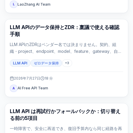
LaoZhang AI Team
L
API ガイド
LLM APIのデータ保持とZDR：稟議で使える確認
手順
LLM APIのZDRはベンダー名では決まりません。契約、組
織・project、endpoint、model、feature、gateway、自社
ログを一つのroute evidence cardで確認する実務ガイドで
LLM API
ゼロデータ保持
+
3
す。
2026年7月27日
18
分
AI Free API Team
A
API ガイド
LLM API は再試行かフォールバックか：切り替え
る前の5項目
一時障害で、安全に再送でき、復旧予算内なら同じ経路を再