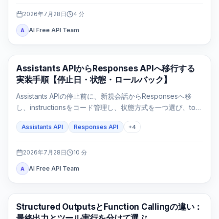
2026年7月28日
4
分
AI Free API Team
A
APIガイド
Assistants APIからResponses APIへ移行する
実装手順【停止日・状態・ロールバック】
Assistants APIの停止前に、新規会話からResponsesへ移
し、instructionsをコード管理し、状態方式を一つ選び、tool
loopとFile Searchを実測してからfeature flagで切り替えま
Assistants API
Responses API
+
4
す。
2026年7月28日
10
分
AI Free API Team
A
OpenAI API
Structured OutputsとFunction Callingの違い：
最終出力とツール実行を分けて選ぶ