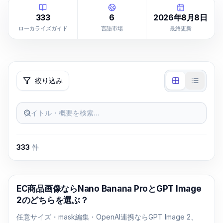
333
6
2026年8月8日
ローカライズガイド
言語市場
最終更新
絞り込み
タイトル・概要を検索…
333
件
AI画像生成
EC商品画像ならNano Banana ProとGPT Image
2のどちらを選ぶ？
任意サイズ・mask編集・OpenAI連携ならGPT Image 2、