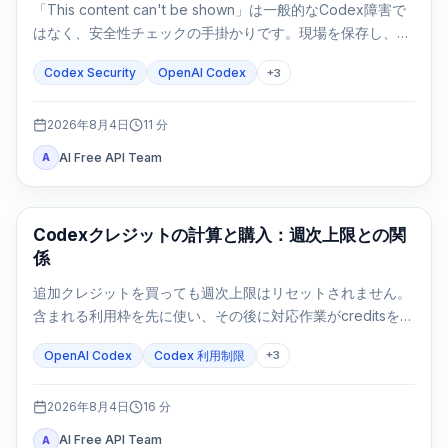
「This content can't be shown」は一般的なCodex障害で
はなく、安全性チェックの手掛かりです。現場を保存し、許
可を確認し、防御タスクを狭めてから次へ進みます。
Codex Security
OpenAI Codex
+
3
2026年8月4日
11
分
AI Free API Team
A
AI Development Tools
Codexクレジットの計算と購入：週次上限との関
係
追加クレジットを買っても週次上限はリセットされません。
含まれる利用枠を先に使い、その後に対応作業がcreditsを消
費します。
OpenAI Codex
Codex 利用制限
+
3
2026年8月4日
16
分
AI Free API Team
A