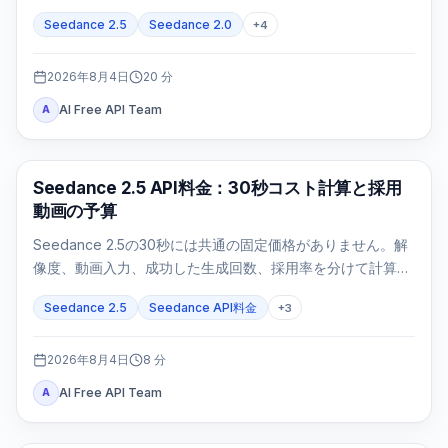
を追跡し、failed/expiredは正確な証拠で判断します。
Seedance 2.5
Seedance 2.0
+
4
2026年8月4日
20
分
AI Free API Team
A
AI動画生成
Seedance 2.5 API料金：30秒コスト計算と採用
動画の予算
Seedance 2.5の30秒には共通の固定価格がありません。解
像度、動画入力、成功した生成回数、採用率を分けて計算し
ます。
Seedance 2.5
Seedance API料金
+
3
2026年8月4日
8
分
AI Free API Team
A