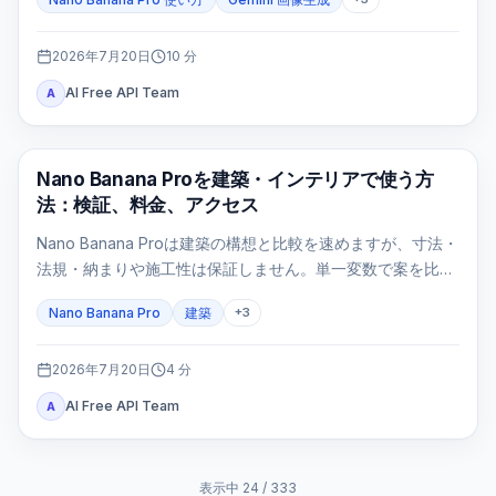
直接指定する入口はAI Studio/APIです。
2026年7月20日
10
分
AI Free API Team
A
AI画像生成
Nano Banana Proを建築・インテリアで使う方
法：検証、料金、アクセス
Nano Banana Proは建築の構想と比較を速めますが、寸法・
法規・納まりや施工性は保証しません。単一変数で案を比較
し、設計判断ゲートで不成立な画像を止めます。
Nano Banana Pro
建築
+
3
2026年7月20日
4
分
AI Free API Team
A
表示中
24
/
333