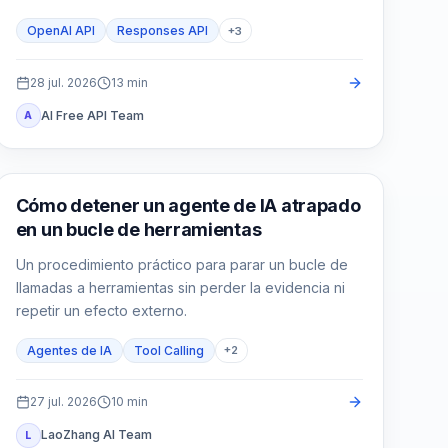
aplicación, el estado y las pruebas.
OpenAI API
Responses API
+
3
28 jul. 2026
13
min
AI Free API Team
A
AI API
Cómo detener un agente de IA atrapado
en un bucle de herramientas
Un procedimiento práctico para parar un bucle de
llamadas a herramientas sin perder la evidencia ni
repetir un efecto externo.
Agentes de IA
Tool Calling
+
2
27 jul. 2026
10
min
LaoZhang AI Team
L