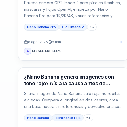
Prueba primero GPT Image 2 para píxeles flexibles,
máscaras y flujos OpenAI; empieza por Nano
Banana Pro para 1K/2K/4K, varias referencias y
Google. Compara ambos cuando el envase, el texto
Nano Banana Pro
GPT Image 2
+
5
localizado o el héroe de marca no admitan fallos.
8 ago. 2026
8
min
AI Free API Team
A
Generación de imágenes con IA
¿Nano Banana genera imágenes con
tono rojo? Aísla la causa antes de
repetir
Si una imagen de Nano Banana sale roja, no repitas
a ciegas. Compara el original en dos visores, crea
una base neutra sin referencias y devuelve una sola
variable cada vez.
Nano Banana
dominante roja
+
3