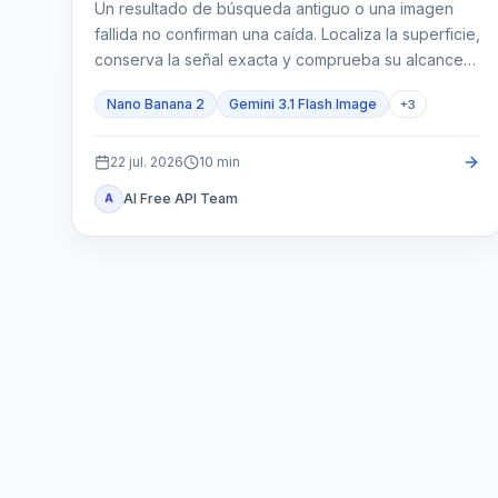
Un resultado de búsqueda antiguo o una imagen
fallida no confirman una caída. Localiza la superficie,
conserva la señal exacta y comprueba su alcance
antes de actuar.
Nano Banana 2
Gemini 3.1 Flash Image
+
3
22 jul. 2026
10
min
AI Free API Team
A