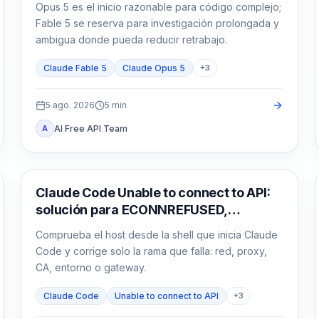
Opus 5 es el inicio razonable para código complejo;
Fable 5 se reserva para investigación prolongada y
ambigua donde pueda reducir retrabajo.
Claude Fable 5
Claude Opus 5
+
3
5 ago. 2026
5
min
AI Free API Team
A
Claude Code
Claude Code Unable to connect to API:
solución para ECONNREFUSED,
ECONNRESET y proxy
Comprueba el host desde la shell que inicia Claude
Code y corrige solo la rama que falla: red, proxy,
CA, entorno o gateway.
Claude Code
Unable to connect to API
+
3