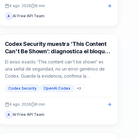
4 ago. 2026
8
min
AI Free API Team
A
OpenAI Codex
Codex Security muestra ‘This Content
Can't Be Shown’: diagnostica el bloqueo
antes de repetir
El aviso exacto ‘This content can't be shown’ es
una señal de seguridad, no un error genérico de
Codex. Guarda la evidencia, confirma la
autorización y reduce la tarea defensiva.
Codex Security
OpenAI Codex
+
3
4 ago. 2026
6
min
AI Free API Team
A