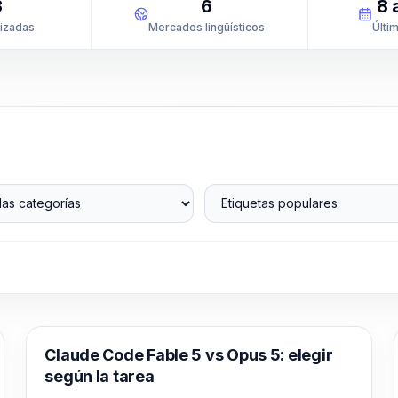
3
6
8 
lizadas
Mercados lingüísticos
Últim
s categorías
Etiquetas populares
Claude Code
Claude Code Fable 5 vs Opus 5: elegir
según la tarea