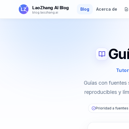
Saltar al contenido principal
LaoZhang AI Blog
Blog
Acerca de
blog.laozhang.ai
Guí
Tutor
Guías con fuentes 
reproducibles y lí
Prioridad a fuentes