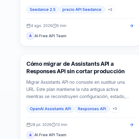
real.
Seedance 2.5
precio API Seedance
+
3
4 ago. 2026
5
min
AI Free API Team
A
Guía de API
Cómo migrar de Assistants API a
Responses API sin cortar producción
Migrar Assistants API no consiste en sustituir una
URL. Este plan mantiene la ruta antigua activa
mientras se reconstruyen configuración, estado,
funciones, File Search y controles de producción
OpenAI Assistants API
Responses API
+
3
en Responses API.
28 jul. 2026
13
min
AI Free API Team
A