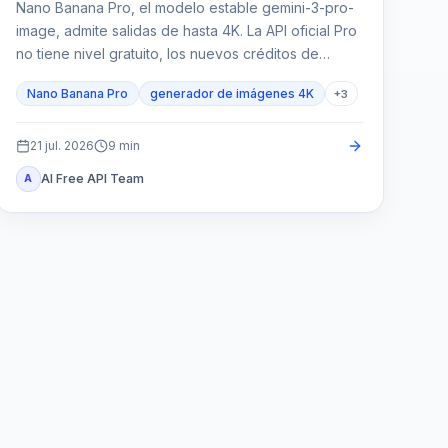
Nano Banana Pro, el modelo estable gemini-3-pro-
image, admite salidas de hasta 4K. La API oficial Pro
no tiene nivel gratuito, los nuevos créditos de
bienvenida no la cubren y cualquier saldo de un
Nano Banana Pro
generador de imágenes 4K
+
3
proveedor pertenece a un contrato distinto.
21 jul. 2026
9
min
AI Free API Team
A