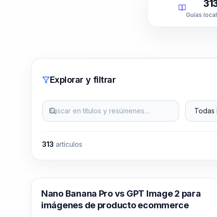
31
Guías loca
Explorar y filtrar
Buscar en títulos y resúmenes…
Todas la
313
artículos
Generación de imágenes con IA
Nano Banana Pro vs GPT Image 2 para
imágenes de producto ecommerce