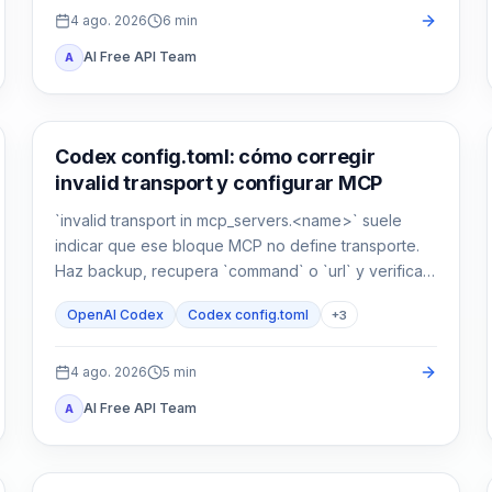
4 ago. 2026
6
min
AI Free API Team
A
Herramientas de desarrollo con IA
Codex config.toml: cómo corregir
invalid transport y configurar MCP
`invalid transport in mcp_servers.<name>` suele
indicar que ese bloque MCP no define transporte.
Haz backup, recupera `command` o `url` y verifica
parseo y conexión por separado.
OpenAI Codex
Codex config.toml
+
3
4 ago. 2026
5
min
AI Free API Team
A