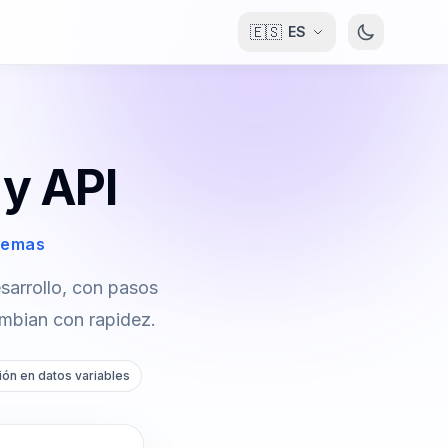
🇪🇸
ES
 y API
blemas
sarrollo, con pasos
ambian con rapidez.
ión en datos variables