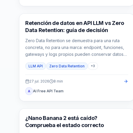
Guías API
Retención de datos en API LLM vs Zero
Data Retention: guía de decisión
Zero Data Retention se demuestra para una ruta
concreta, no para una marca: endpoint, funciones,
gateways y logs propios pueden conservar datos
bajo reglas distintas.
LLM API
Zero Data Retention
+
3
27 jul. 2026
8
min
AI Free API Team
A
Imagen Gemini
¿Nano Banana 2 está caído?
Comprueba el estado correcto