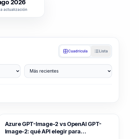
ago 2026
a actualización
Cuadrícula
Lista
Más recientes
Generación de imágenes con IA
Azure GPT-Image-2 vs OpenAI GPT-
Image-2: qué API elegir para
producción