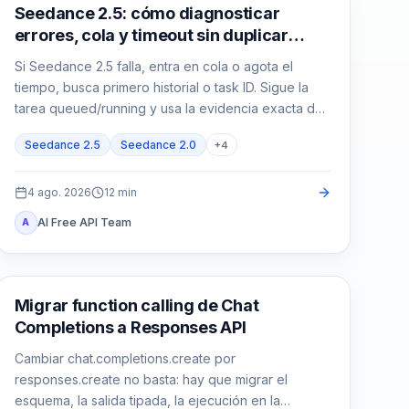
Generación de video con IA
Seedance 2.5: cómo diagnosticar
errores, cola y timeout sin duplicar
tareas
Si Seedance 2.5 falla, entra en cola o agota el
tiempo, busca primero historial o task ID. Sigue la
tarea queued/running y usa la evidencia exacta de
failed/expired antes de reenviar.
Seedance 2.5
Seedance 2.0
+
4
4 ago. 2026
12
min
AI Free API Team
A
Guía de API
Migrar function calling de Chat
Completions a Responses API
Cambiar chat.completions.create por
responses.create no basta: hay que migrar el
esquema, la salida tipada, la ejecución en la