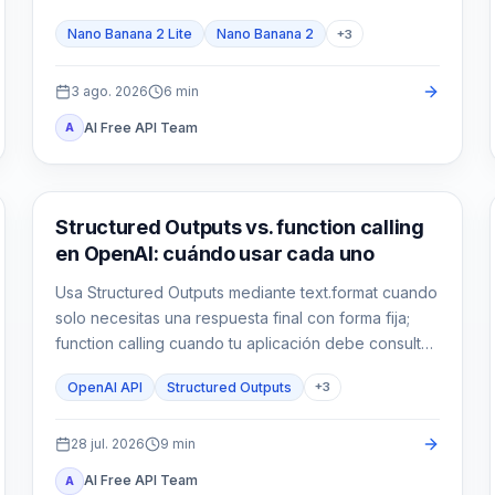
Nano Banana 2 Lite
Nano Banana 2
+
3
3 ago. 2026
6
min
AI Free API Team
A
Guía de API
Structured Outputs vs. function calling
en OpenAI: cuándo usar cada uno
Usa Structured Outputs mediante text.format cuando
solo necesitas una respuesta final con forma fija;
function calling cuando tu aplicación debe consultar
o actuar; y ambos cuando el resultado de la
OpenAI API
Structured Outputs
+
3
herramienta también debe alimentar una salida
tipada.
28 jul. 2026
9
min
AI Free API Team
A