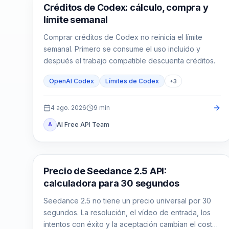
AI Development Tools
Créditos de Codex: cálculo, compra y
límite semanal
Comprar créditos de Codex no reinicia el límite
semanal. Primero se consume el uso incluido y
después el trabajo compatible descuenta créditos.
OpenAI Codex
Límites de Codex
+
3
4 ago. 2026
9
min
AI Free API Team
A
Generación de vídeo con IA
Precio de Seedance 2.5 API:
calculadora para 30 segundos
Seedance 2.5 no tiene un precio universal por 30
segundos. La resolución, el vídeo de entrada, los
intentos con éxito y la aceptación cambian el coste