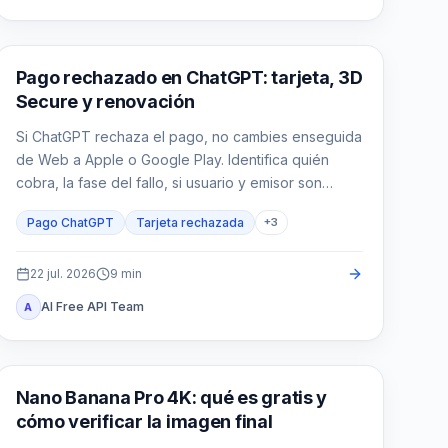
Guías de ChatGPT
Pago rechazado en ChatGPT: tarjeta, 3D
Secure y renovación
Si ChatGPT rechaza el pago, no cambies enseguida
de Web a Apple o Google Play. Identifica quién
cobra, la fase del fallo, si usuario y emisor son
compatibles, si ya existe un cargo y qué acción
Pago ChatGPT
Tarjeta rechazada
+
3
limitada corresponde.
22 jul. 2026
9
min
AI Free API Team
A
Generación de imágenes IA
Nano Banana Pro 4K: qué es gratis y
cómo verificar la imagen final