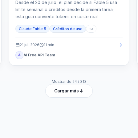
Desde el 20 de julio, el plan decide si Fable 5 usa
límite semanal o créditos desde la primera tarea;
esta guía convierte tokens en coste real.
Claude Fable 5
Créditos de uso
+
3
21 jul. 2026
11
min
AI Free API Team
A
Mostrando
24
/
313
Cargar más