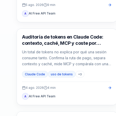
5 ago. 2026
9
min
AI Free API Team
A
Claude Code
Auditoría de tokens en Claude Code:
contexto, caché, MCP y coste por
sesión
Un total de tokens no explica por qué una sesión
consume tanto. Confirma la ruta de pago, separa
contexto y caché, mide MCP y compárala con una
sesión limpia.
Claude Code
uso de tokens
+
3
4 ago. 2026
4
min
AI Free API Team
A