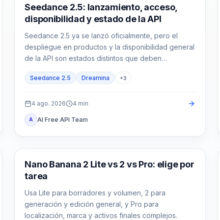
AI Video Generation
Seedance 2.5: lanzamiento, acceso,
disponibilidad y estado de la API
Seedance 2.5 ya se lanzó oficialmente, pero el
despliegue en productos y la disponibilidad general
de la API son estados distintos que deben
verificarse por ruta.
Seedance 2.5
Dreamina
+
3
4 ago. 2026
4
min
AI Free API Team
A
Modelos de imagen con IA
Nano Banana 2 Lite vs 2 vs Pro: elige por
tarea
Usa Lite para borradores y volumen, 2 para
generación y edición general, y Pro para
localización, marca y activos finales complejos.