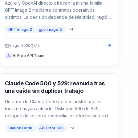
Azure y OpenAI directo ofrecen la misma familia
GPT Image 2 mediante contratos operativos
distintos. La decisión depende de identidad, región,
factura, cuota, formato y soporte, no solo del
GPT Image 2
gpt-image-2
+
4
nombre del modelo.
5 ago. 2026
7
min
AI Free API Team
A
Claude Code
Claude Code 500 y 529: reanuda tras
una caída sin duplicar trabajo
Un error de Claude Code no demuestra que los
tools no hayan actuado. Distingue 500 de 529,
recupera la sesión y reconcilia los efectos antes de
continuar.
Claude Code
API Error 500
+
3