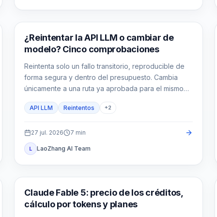
Guía de API
¿Reintentar la API LLM o cambiar de
modelo? Cinco comprobaciones
Reintenta solo un fallo transitorio, reproducible de
forma segura y dentro del presupuesto. Cambia
únicamente a una ruta ya aprobada para el mismo
contrato.
API LLM
Reintentos
+
2
27 jul. 2026
7
min
LaoZhang AI Team
L
Claude
Claude Fable 5: precio de los créditos,
cálculo por tokens y planes