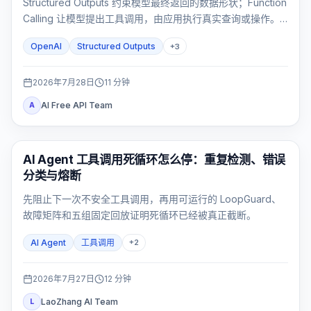
Structured Outputs 约束模型最终返回的数据形状；Function
Calling 让模型提出工具调用，由应用执行真实查询或操作。
需要先查数据再返回固定 UI 对象时，才使用两者组合。
OpenAI
Structured Outputs
+
3
2026年7月28日
11
分钟
AI Free API Team
A
AI API
AI Agent 工具调用死循环怎么停：重复检测、错误
分类与熔断
先阻止下一次不安全工具调用，再用可运行的 LoopGuard、
故障矩阵和五组固定回放证明死循环已经被真正截断。
AI Agent
工具调用
+
2
2026年7月27日
12
分钟
LaoZhang AI Team
L