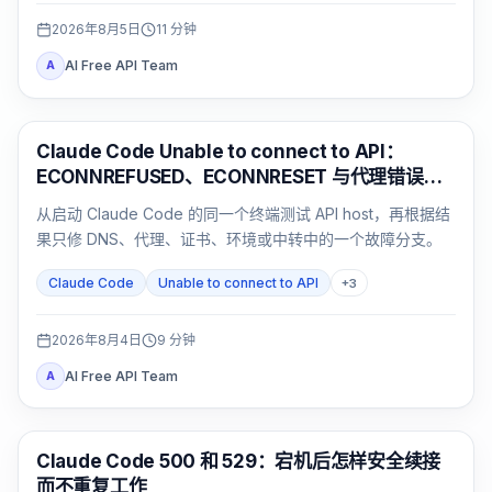
2026年8月5日
11
分钟
AI Free API Team
A
Claude Code
Claude Code Unable to connect to API：
ECONNREFUSED、ECONNRESET 与代理错误排
查
从启动 Claude Code 的同一个终端测试 API host，再根据结
果只修 DNS、代理、证书、环境或中转中的一个故障分支。
Claude Code
Unable to connect to API
+
3
2026年8月4日
9
分钟
AI Free API Team
A
Claude Code
Claude Code 500 和 529：宕机后怎样安全续接
而不重复工作