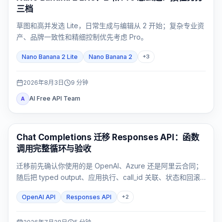
三档
草图和高并发选 Lite，日常生成与编辑从 2 开始；复杂专业资
产、品牌一致性和精细控制优先考虑 Pro。
Nano Banana 2 Lite
Nano Banana 2
+
3
2026年8月3日
9
分钟
AI Free API Team
A
API 指南
Chat Completions 迁移 Responses API：函数
调用完整循环与验收
迁移前先确认你使用的是 OpenAI、Azure 还是阿里云合同；
随后把 typed output、应用执行、call_id 关联、状态和回滚
作为一个完整闭环验收。
OpenAI API
Responses API
+
2