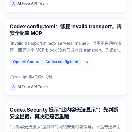
AI Free API Team
A
AI 开发工具
Codex config.toml：修复 invalid transport，再
安全配置 MCP
`invalid transport in mcp_servers.<name>` 通常不是网络错
误，而是这个 MCP block 没有形成有效 transport。先备份，
再恢复 `command` 或 `url`，最后验证解析与连接。
OpenAI Codex
Codex config.toml
+
3
2026年8月4日
9
分钟
AI Free API Team
A
OpenAI Codex
Codex Security 提示“此内容无法显示”：先判断
安全拦截，再决定是否重跑
“此内容无法显示”是具体的网络安全检查信号，不是普通界面