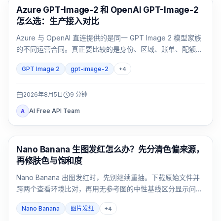
AI 图像生成
Azure GPT-Image-2 和 OpenAI GPT-Image-2
怎么选：生产接入对比
Azure 与 OpenAI 直连提供的是同一 GPT Image 2 模型家族
的不同运营合同。真正要比较的是身份、区域、账单、配额、
格式和支持归属，而不是只看模型名。
GPT Image 2
gpt-image-2
+
4
2026年8月5日
9
分钟
AI Free API Team
A
AI 图像生成
Nano Banana 生图发红怎么办？先分清色偏来源，
再修肤色与饱和度
Nano Banana 出图发红时，先别继续重抽。下载原始文件并
跨两个查看环境比对，再用无参考图的中性基线区分显示问
题、提示词暖光、参考图污染和连续编辑累积。
Nano Banana
图片发红
+
4