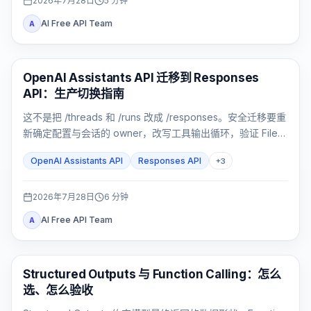
2026年7月28日
5
分钟
AI Free API Team
A
API 指南
OpenAI Assistants API 迁移到 Responses
API：生产切换指南
这不是把 /threads 和 /runs 改成 /responses。安全迁移要重
新确定配置与会话的 owner，改写工具输出循环，验证 File
Search、流式事件与数据边界，再用影子流量和灰度发布切
OpenAI Assistants API
Responses API
+
3
换。
2026年7月28日
6
分钟
AI Free API Team
A
OpenAI API
Structured Outputs 与 Function Calling：怎么
选、怎么验收