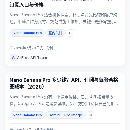
订阅入口与价格
Nano Banana Pro 适合概念探索、材质与灯光比较和客户沟
通，不适合作为尺寸、规范或施工依据。关键不是多写提示
词，而是先锁定空间，再用五项验收卡淘汰漂移结果。
Nano Banana Pro
室内设计
+
3
2026年7月20日
5
分钟
AI Free API Team
A
AI 图片生成
Nano Banana Pro 多少钱？API、订阅与每张合格
图成本（2026）
Nano Banana Pro 没有一个通用价格：官方 API 按用量收
费，Google AI Pro 是消费套餐，第三方接口又有自己的扣费
合同。
Nano Banana Pro
Gemini 3 Pro Image
+
3
2026年7月20日
5
分钟