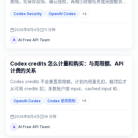
故障。先保存现场、确认授权，再缩小防御任务或用脱敏资料
反馈。
Codex Security
OpenAI Codex
+
3
2026年8月4日
11
分钟
AI Free API Team
A
AI Development Tools
Codex credits 怎么计量和购买：与周限额、API
计费的关系
Codex credits 不会重置周限额。计划内用量先扣，触顶后才
从可用 credits 扣；多数账户按 input、cached input 和
output token 计量。
OpenAI Codex
Codex 使用限制
+
3
2026年8月4日
16
分钟
AI Free API Team
A