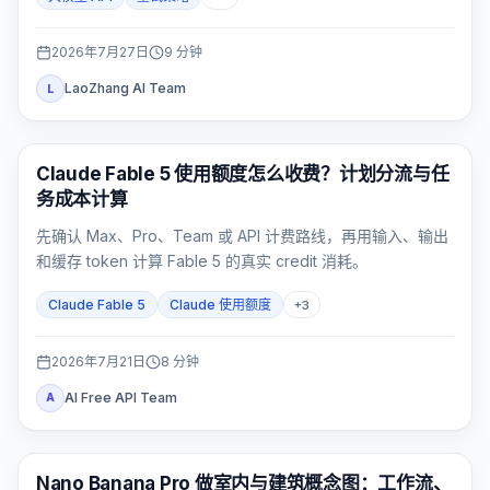
2026年7月27日
9
分钟
LaoZhang AI Team
L
Claude Code
Claude Fable 5 使用额度怎么收费？计划分流与任
务成本计算
先确认 Max、Pro、Team 或 API 计费路线，再用输入、输出
和缓存 token 计算 Fable 5 的真实 credit 消耗。
Claude Fable 5
Claude 使用额度
+
3
2026年7月21日
8
分钟
AI Free API Team
A
AI 图片生成
Nano Banana Pro 做室内与建筑概念图：工作流、