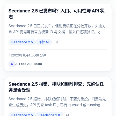
AI Video Generation
Seedance 2.5 已发布吗？入口、可用性与 API 状
态
Seedance 2.5 已正式发布，但消费端正在分批开放，火山方
舟 API 仍需等待官方模型 ID 与文档；按入口逐项验证，才能
知道你的账号现在是否可用。
Seedance 2.5
即梦 AI
+
3
2026年8月4日
8
分钟
AI Free API Team
A
AI 视频
Seedance 2.5 报错、排队和超时排查：先确认任
务是否受理
Seedance 2.5 报错、排队或超时时，不要先重投。消费端先
查生成历史，API 先查 task ID；已有 queued 或 running 任
务就跟踪原任务，failed 或 expired 再按精确证据处理。
Seedance 2.5
Seedance 2.0
+
4