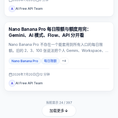
AI Free API Team
A
AI 图片生成
Nano Banana Pro 每日限额与额度用完：
Gemini、AI 模式、Flow、API 分开看
Nano Banana Pro 不存在一个能套用到所有入口的每日限
额。旧的 2、3、100 张说法把个人 Gemini、Workspace、AI
模式、Flow 和 API 混成了同一套配额；正确做法是先确认入
Nano Banana Pro
每日限额
+
4
口，再查看对应计量器。
2026年7月20日
12
分钟
AI Free API Team
A
当前显示
24
/
397
加载更多