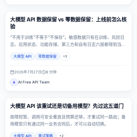
API Guides
大模型 API 数据保留 vs 零数据保留：上线前怎么核
验
“不用于训练”不等于“不保存”。敏感数据只有在训练、风控日
志、应用状态、功能存储、第三方和自有日志六层都得到当前
证据后才能进入大模型 API；任一关键层未知，就应停止流
大模型 API
零数据保留
+
3
量。
2026年7月27日
8
分钟
AI Free API Team
A
API 指南
大模型 API 该重试还是切备用模型？先过这五道门
故障短暂、调用可安全重放且预算还够，才重试同一路由；备
用模型只有通过同一业务合同后，才可以自动切换。
大模型 API
重试策略
+
2