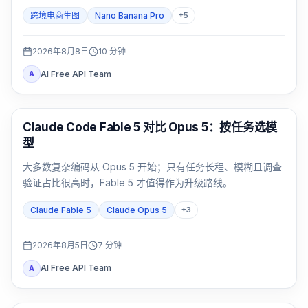
Pro。包装文字、品牌主图和多语言活动图要用同一 SKU 双
跨境电商生图
Nano Banana Pro
+
5
测，并按通过率与返修时间决定。
2026年8月8日
10
分钟
AI Free API Team
A
Claude Code
Claude Code Fable 5 对比 Opus 5：按任务选模
型
大多数复杂编码从 Opus 5 开始；只有任务长程、模糊且调查
验证占比很高时，Fable 5 才值得作为升级路线。
Claude Fable 5
Claude Opus 5
+
3
2026年8月5日
7
分钟
AI Free API Team
A