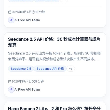
2026年8月4日
18
分钟
AI Free API Team
A
AI 视频生成
Seedance 2.5 API 价格：30 秒成本计算器与成片
预算
Seedance 2.5 在火山方舟按 token 计费。相同的 30 秒视频
会因分辨率、是否输入视频和成功重试次数产生不同成本，不
能只记一个固定数字。
Seedance 2.5
Seedance API 价格
+
3
2026年8月4日
8
分钟
AI Free API Team
A
AI 图片模型
Nano Banana 2 Lite、2 和 Pro 怎么选？按任务分