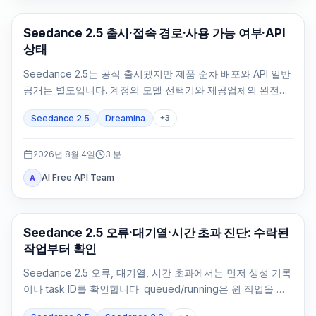
AI Video Generation
Seedance 2.5 출시·접속 경로·사용 가능 여부·API
상태
Seedance 2.5는 공식 출시됐지만 제품 순차 배포와 API 일반
공개는 별도입니다. 계정의 모델 선택기와 제공업체의 완전한
API 계약으로 확인하세요.
Seedance 2.5
Dreamina
+
3
2026년 8월 4일
3
분
AI Free API Team
A
AI 비디오 생성
Seedance 2.5 오류·대기열·시간 초과 진단: 수락된
작업부터 확인
Seedance 2.5 오류, 대기열, 시간 초과에서는 먼저 생성 기록
이나 task ID를 확인합니다. queued/running은 원 작업을 조
회하고 failed/expired는 정확한 증거로 처리합니다.