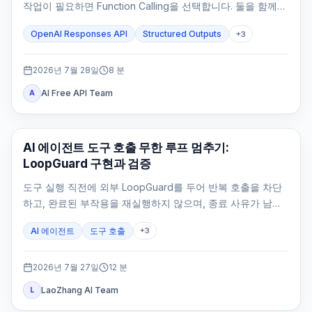
작업이 필요하면 Function Calling을 선택합니다. 둘을 함께
쓰는 것은 도구 결과 뒤에도 타입이 정해진 최종 응답이 필요
OpenAI Responses API
Structured Outputs
+
3
할 때뿐입니다.
2026년 7월 28일
8
분
AI Free API Team
A
AI API
AI 에이전트 도구 호출 무한 루프 멈추기:
LoopGuard 구현과 검증
도구 실행 직전에 외부 LoopGuard를 두어 반복 호출을 차단
하고, 완료된 부작용을 재실행하지 않으며, 종료 사유가 남는
상태로 에이전트를 멈춥니다.
AI 에이전트
도구 호출
+
3
2026년 7월 27일
12
분
LaoZhang AI Team
L