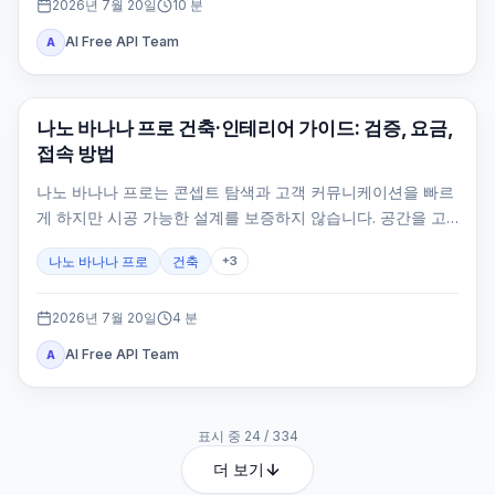
2026년 7월 20일
10
분
AI Free API Team
A
AI 이미지 생성
나노 바나나 프로 건축·인테리어 가이드: 검증, 요금,
접속 방법
나노 바나나 프로는 콘셉트 탐색과 고객 커뮤니케이션을 빠르
게 하지만 시공 가능한 설계를 보증하지 않습니다. 공간을 고
정하고 카메라·원근·스케일·동선을 검수해야 합니다.
나노 바나나 프로
건축
+
3
2026년 7월 20일
4
분
AI Free API Team
A
표시 중
24
/
334
더 보기