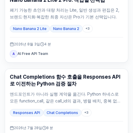
폐기 가능한 초안과 대량 처리는 Lite, 일반 생성과 편집은 2,
브랜드·현지화·복잡한 최종 자산은 Pro가 기본 선택입니다.
Nano Banana 2 Lite
Nano Banana 2
+
3
2026년 8월 3일
4
분
AI Free API Team
A
API 가이드
Chat Completions 함수 호출을 Responses API
로 이전하는 Python 검증 절차
엔드포인트가 아니라 실행 계약을 옮긴다. Python 하네스로
모든 function_call, 같은 call_id의 결과, 병렬 배치, 중복 없는
부작용과 최종 답변을 검증한다.
Responses API
Chat Completions
+
3
2026년 7월 28일
8
분