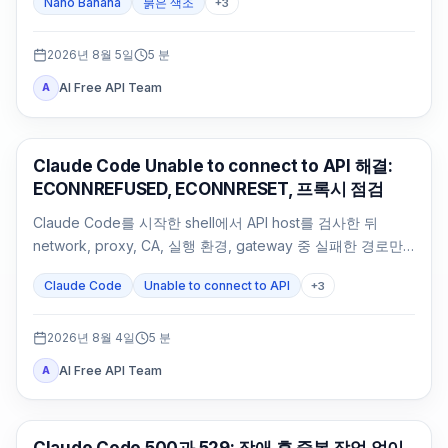
Nano Banana
붉은 색조
+
3
2026년 8월 5일
5
분
AI Free API Team
A
Claude Code
Claude Code Unable to connect to API 해결:
ECONNREFUSED, ECONNRESET, 프록시 점검
Claude Code를 시작한 shell에서 API host를 검사한 뒤
network, proxy, CA, 실행 환경, gateway 중 실패한 경로만
수정합니다.
Claude Code
Unable to connect to API
+
3
2026년 8월 4일
5
분
AI Free API Team
A
Claude Code