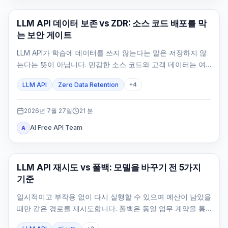
API 가이드
LLM API 데이터 보존 vs ZDR: 소스 코드 배포를 막
는 보안 게이트
LLM API가 학습에 데이터를 쓰지 않는다는 말은 저장하지 않
는다는 뜻이 아닙니다. 민감한 소스 코드와 고객 데이터는 여
섯 저장면, 정확한 route와 feature, 자체 로그까지 증명한 뒤
LLM API
Zero Data Retention
+
4
에만 배포해야 합니다.
2026년 7월 27일
21
분
AI Free API Team
A
API 가이드
LLM API 재시도 vs 폴백: 모델을 바꾸기 전 5가지
기준
일시적이고 부작용 없이 다시 실행할 수 있으며 예산이 남았을
때만 같은 경로를 재시도합니다. 폴백은 동일 업무 계약을 통
과한 경로에만 허용합니다.