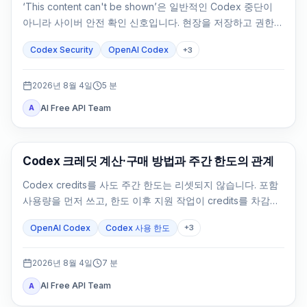
‘This content can't be shown’은 일반적인 Codex 중단이
아니라 사이버 안전 확인 신호입니다. 현장을 저장하고 권한을
확인한 뒤 방어 작업을 좁히세요.
Codex Security
OpenAI Codex
+
3
2026년 8월 4일
5
분
AI Free API Team
A
AI Development Tools
Codex 크레딧 계산·구매 방법과 주간 한도의 관계
Codex credits를 사도 주간 한도는 리셋되지 않습니다. 포함
사용량을 먼저 쓰고, 한도 이후 지원 작업이 credits를 차감합
니다.
OpenAI Codex
Codex 사용 한도
+
3
2026년 8월 4일
7
분
AI Free API Team
A