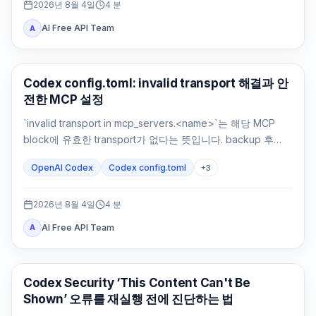
2026년 8월 4일
4
분
AI Free API Team
A
AI 개발 도구
Codex config.toml: invalid transport 해결과 안
전한 MCP 설정
`invalid transport in mcp_servers.<name>`는 해당 MCP
block에 유효한 transport가 없다는 뜻입니다. backup 후
`command`나 `url`을 복원하고 parsing과 연결을 따로 확인
OpenAI Codex
Codex config.toml
+
3
하세요.
2026년 8월 4일
4
분
AI Free API Team
A
OpenAI Codex
Codex Security ‘This Content Can't Be
Shown’ 오류를 재실행 전에 진단하는 법