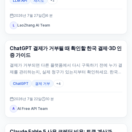
LLM API
재시도
+
2
2026년 7월 27일
6
분
LaoZhang AI Team
L
ChatGPT
ChatGPT 결제가 거부될 때 확인할 한국 결제·3D 인
증 가이드
결제가 거부되면 다른 플랫폼에서 다시 구독하기 전에 누가 결
제를 관리하는지, 실제 청구가 있는지부터 확인하세요. 한국
공식 웹 결제 수단과 카드 인증, 원래 계정, 중복 결제 방지 경
ChatGPT
결제 거부
+
4
로를 정리했습니다.
2026년 7월 22일
10
분
AI Free API Team
A
Claude AI
Claude Fable 5 사용 크레딧 비용: 토큰 계산과