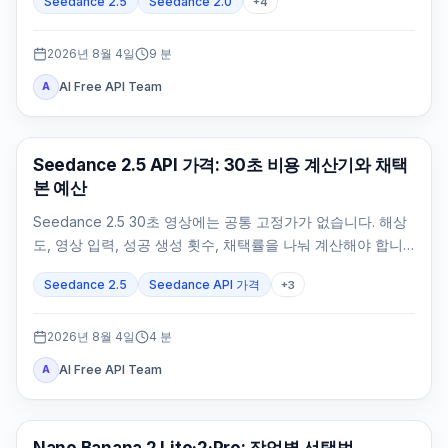
Seedance 2.5
Seedance 2.0
+
4
2026년 8월 4일
9
분
AI Free API Team
A
AI 비디오 생성
Seedance 2.5 API 가격: 30초 비용 계산기와 채택
본 예산
Seedance 2.5 30초 영상에는 공통 고정가가 없습니다. 해상
도, 영상 입력, 성공 생성 횟수, 채택률을 나눠 계산해야 합니
다.
Seedance 2.5
Seedance API 가격
+
3
2026년 8월 4일
4
분
AI Free API Team
A
AI 이미지 모델
Nano Banana 2 Lite·2·Pro: 작업별 선택법