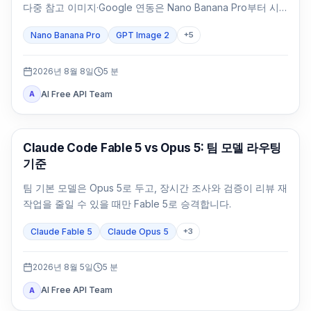
다중 참고 이미지·Google 연동은 Nano Banana Pro부터 시
험하세요. 포장 문구와 브랜드 대표 이미지는 같은 SKU로 둘
Nano Banana Pro
GPT Image 2
+
5
다 검수합니다.
2026년 8월 8일
5
분
AI Free API Team
A
Claude Code
Claude Code Fable 5 vs Opus 5: 팀 모델 라우팅
기준
팀 기본 모델은 Opus 5로 두고, 장시간 조사와 검증이 리뷰 재
작업을 줄일 수 있을 때만 Fable 5로 승격합니다.
Claude Fable 5
Claude Opus 5
+
3
2026년 8월 5일
5
분
AI Free API Team
A