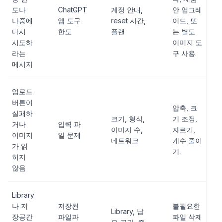
도나
ChatGPT
계정 안내,
안 업그레
나중에
앱 도구
reset 시간,
이드, 또
다시
한도
플랜
는 별도
시도하
이미지 도
라는
구 사용.
메시지
업로드
버튼이
압축, 크
실패하
크기, 형식,
기 조정,
거나
입력 파
이미지 수,
자르기,
이미지
일 문제
네트워크
개수 줄이
가 읽
기.
히지
않음
Library
나 저
저장된
불필요한
Library, 남
장공간
파일과
파일 삭제