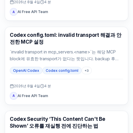
2026년 8월 4일
4
분
AI Free API Team
A
AI 개발 도구
Codex config.toml: invalid transport 해결과 안
전한 MCP 설정
`invalid transport in mcp_servers.<name>`는 해당 MCP
block에 유효한 transport가 없다는 뜻입니다. backup 후
`command`나 `url`을 복원하고 parsing과 연결을 따로 확인
OpenAI Codex
Codex config.toml
+
3
하세요.
2026년 8월 4일
4
분
AI Free API Team
A
OpenAI Codex
Codex Security ‘This Content Can't Be
Shown’ 오류를 재실행 전에 진단하는 법