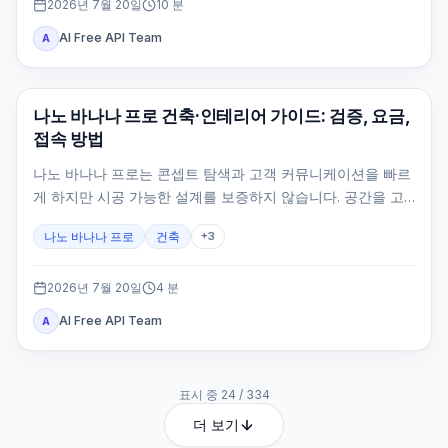
2026년 7월 20일
10
분
AI Free API Team
A
AI 이미지 생성
나노 바나나 프로 건축·인테리어 가이드: 검증, 요금,
접속 방법
나노 바나나 프로는 콘셉트 탐색과 고객 커뮤니케이션을 빠르
게 하지만 시공 가능한 설계를 보증하지 않습니다. 공간을 고
정하고 카메라·원근·스케일·동선을 검수해야 합니다.
나노 바나나 프로
건축
+
3
2026년 7월 20일
4
분
AI Free API Team
A
표시 중
24
/
334
더 보기