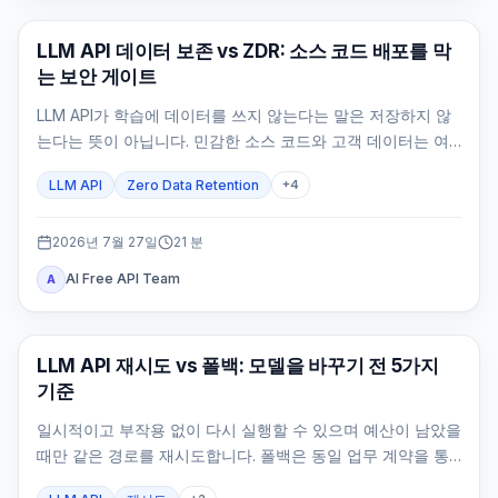
API 가이드
LLM API 데이터 보존 vs ZDR: 소스 코드 배포를 막
는 보안 게이트
LLM API가 학습에 데이터를 쓰지 않는다는 말은 저장하지 않
는다는 뜻이 아닙니다. 민감한 소스 코드와 고객 데이터는 여
섯 저장면, 정확한 route와 feature, 자체 로그까지 증명한 뒤
LLM API
Zero Data Retention
+
4
에만 배포해야 합니다.
2026년 7월 27일
21
분
AI Free API Team
A
API 가이드
LLM API 재시도 vs 폴백: 모델을 바꾸기 전 5가지
기준
일시적이고 부작용 없이 다시 실행할 수 있으며 예산이 남았을
때만 같은 경로를 재시도합니다. 폴백은 동일 업무 계약을 통
과한 경로에만 허용합니다.