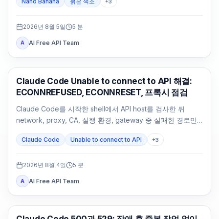
Nano Banana
붉은 색조
+
3
2026년 8월 5일
5
분
AI Free API Team
A
Claude Code
Claude Code Unable to connect to API 해결:
ECONNREFUSED, ECONNRESET, 프록시 점검
Claude Code를 시작한 shell에서 API host를 검사한 뒤
network, proxy, CA, 실행 환경, gateway 중 실패한 경로만
수정합니다.
Claude Code
Unable to connect to API
+
3
2026년 8월 4일
5
분
AI Free API Team
A
Claude Code