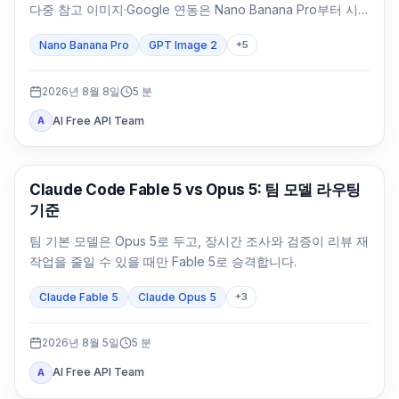
다중 참고 이미지·Google 연동은 Nano Banana Pro부터 시
험하세요. 포장 문구와 브랜드 대표 이미지는 같은 SKU로 둘
Nano Banana Pro
GPT Image 2
+
5
다 검수합니다.
2026년 8월 8일
5
분
AI Free API Team
A
Claude Code
Claude Code Fable 5 vs Opus 5: 팀 모델 라우팅
기준
팀 기본 모델은 Opus 5로 두고, 장시간 조사와 검증이 리뷰 재
작업을 줄일 수 있을 때만 Fable 5로 승격합니다.
Claude Fable 5
Claude Opus 5
+
3
2026년 8월 5일
5
분
AI Free API Team
A