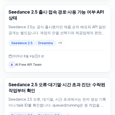
AI Video Generation
Seedance 2.5 출시·접속 경로·사용 가능 여부·API
상태
Seedance 2.5는 공식 출시됐지만 제품 순차 배포와 API 일반
공개는 별도입니다. 계정의 모델 선택기와 제공업체의 완전한
API 계약으로 확인하세요.
Seedance 2.5
Dreamina
+
3
2026년 8월 4일
3
분
AI Free API Team
A
AI 비디오 생성
Seedance 2.5 오류·대기열·시간 초과 진단: 수락된
작업부터 확인
Seedance 2.5 오류, 대기열, 시간 초과에서는 먼저 생성 기록
이나 task ID를 확인합니다. queued/running은 원 작업을 조
회하고 failed/expired는 정확한 증거로 처리합니다.