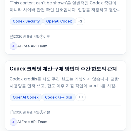
‘This content can't be shown’은 일반적인 Codex 중단이
아니라 사이버 안전 확인 신호입니다. 현장을 저장하고 권한을
확인한 뒤 방어 작업을 좁히세요.
Codex Security
OpenAI Codex
+
3
2026년 8월 4일
5
분
AI Free API Team
A
AI Development Tools
Codex 크레딧 계산·구매 방법과 주간 한도의 관계
Codex credits를 사도 주간 한도는 리셋되지 않습니다. 포함
사용량을 먼저 쓰고, 한도 이후 지원 작업이 credits를 차감합
니다.
OpenAI Codex
Codex 사용 한도
+
3
2026년 8월 4일
7
분
AI Free API Team
A