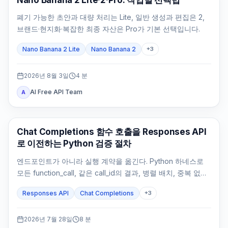
폐기 가능한 초안과 대량 처리는 Lite, 일반 생성과 편집은 2,
브랜드·현지화·복잡한 최종 자산은 Pro가 기본 선택입니다.
Nano Banana 2 Lite
Nano Banana 2
+
3
2026년 8월 3일
4
분
AI Free API Team
A
API 가이드
Chat Completions 함수 호출을 Responses API
로 이전하는 Python 검증 절차
엔드포인트가 아니라 실행 계약을 옮긴다. Python 하네스로
모든 function_call, 같은 call_id의 결과, 병렬 배치, 중복 없는
부작용과 최종 답변을 검증한다.
Responses API
Chat Completions
+
3
2026년 7월 28일
8
분