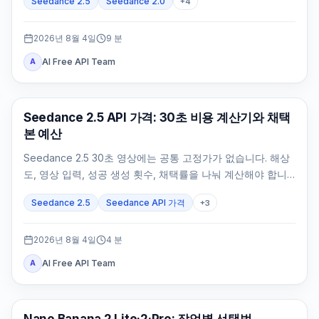
Seedance 2.5
Seedance 2.0
+
4
2026년 8월 4일
9
분
AI Free API Team
A
AI 비디오 생성
Seedance 2.5 API 가격: 30초 비용 계산기와 채택
본 예산
Seedance 2.5 30초 영상에는 공통 고정가가 없습니다. 해상
도, 영상 입력, 성공 생성 횟수, 채택률을 나눠 계산해야 합니
다.
Seedance 2.5
Seedance API 가격
+
3
2026년 8월 4일
4
분
AI Free API Team
A
AI 이미지 모델
Nano Banana 2 Lite·2·Pro: 작업별 선택법