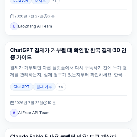
LLM API
재시도
+
2
2026년 7월 27일
6
분
LaoZhang AI Team
L
ChatGPT
ChatGPT 결제가 거부될 때 확인할 한국 결제·3D 인
증 가이드
결제가 거부되면 다른 플랫폼에서 다시 구독하기 전에 누가 결
제를 관리하는지, 실제 청구가 있는지부터 확인하세요. 한국
공식 웹 결제 수단과 카드 인증, 원래 계정, 중복 결제 방지 경
ChatGPT
결제 거부
+
4
로를 정리했습니다.
2026년 7월 22일
10
분
AI Free API Team
A
Claude AI
Claude Fable 5 사용 크레딧 비용: 토큰 계산과