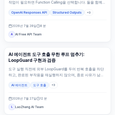
작업이 필요하면 Function Calling을 선택합니다. 둘을 함께
쓰는 것은 도구 결과 뒤에도 타입이 정해진 최종 응답이 필요
OpenAI Responses API
Structured Outputs
+
3
할 때뿐입니다.
2026년 7월 28일
8
분
AI Free API Team
A
AI API
AI 에이전트 도구 호출 무한 루프 멈추기:
LoopGuard 구현과 검증
도구 실행 직전에 외부 LoopGuard를 두어 반복 호출을 차단
하고, 완료된 부작용을 재실행하지 않으며, 종료 사유가 남는
상태로 에이전트를 멈춥니다.
AI 에이전트
도구 호출
+
3
2026년 7월 27일
12
분
LaoZhang AI Team
L