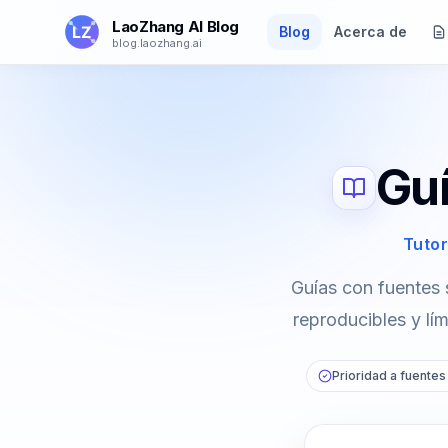
Saltar al contenido principal
LaoZhang AI Blog
Blog
Acerca de
blog.laozhang.ai
Guí
Tutor
Guías con fuentes 
reproducibles y lí
Prioridad a fuentes