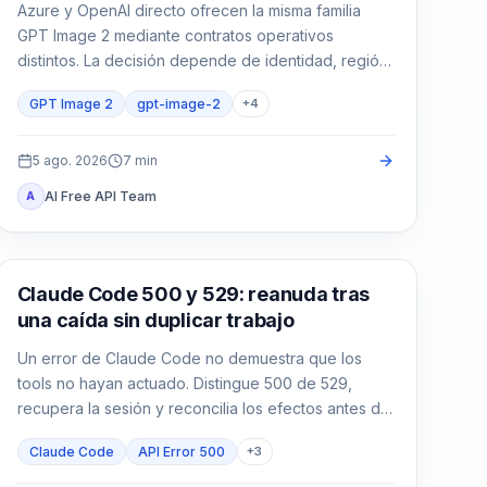
Azure y OpenAI directo ofrecen la misma familia
GPT Image 2 mediante contratos operativos
distintos. La decisión depende de identidad, región,
factura, cuota, formato y soporte, no solo del
GPT Image 2
gpt-image-2
+
4
nombre del modelo.
5 ago. 2026
7
min
AI Free API Team
A
Claude Code
Claude Code 500 y 529: reanuda tras
una caída sin duplicar trabajo
Un error de Claude Code no demuestra que los
tools no hayan actuado. Distingue 500 de 529,
recupera la sesión y reconcilia los efectos antes de
continuar.
Claude Code
API Error 500
+
3