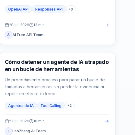
aplicación, el estado y las pruebas.
OpenAI API
Responses API
+
3
28 jul. 2026
13
min
AI Free API Team
A
AI API
Cómo detener un agente de IA atrapado
en un bucle de herramientas
Un procedimiento práctico para parar un bucle de
llamadas a herramientas sin perder la evidencia ni
repetir un efecto externo.
Agentes de IA
Tool Calling
+
2
27 jul. 2026
10
min
LaoZhang AI Team
L