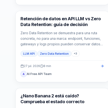
Guías API
Retención de datos en API LLM vs Zero
Data Retention: guía de decisión
Zero Data Retention se demuestra para una ruta
concreta, no para una marca: endpoint, funciones,
gateways y logs propios pueden conservar datos
bajo reglas distintas.
LLM API
Zero Data Retention
+
3
27 jul. 2026
8
min
AI Free API Team
A
Imagen Gemini
¿Nano Banana 2 está caído?
Comprueba el estado correcto