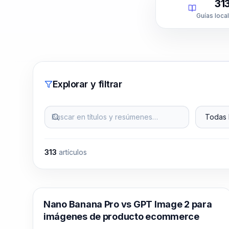
31
Guías loca
Explorar y filtrar
Buscar en títulos y resúmenes…
Todas la
313
artículos
Generación de imágenes con IA
Nano Banana Pro vs GPT Image 2 para
imágenes de producto ecommerce