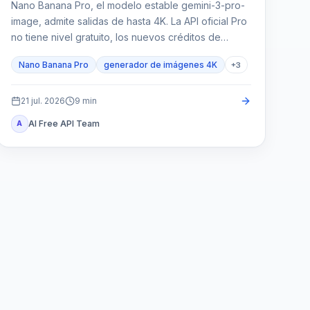
Nano Banana Pro, el modelo estable gemini-3-pro-
image, admite salidas de hasta 4K. La API oficial Pro
no tiene nivel gratuito, los nuevos créditos de
bienvenida no la cubren y cualquier saldo de un
Nano Banana Pro
generador de imágenes 4K
+
3
proveedor pertenece a un contrato distinto.
21 jul. 2026
9
min
AI Free API Team
A