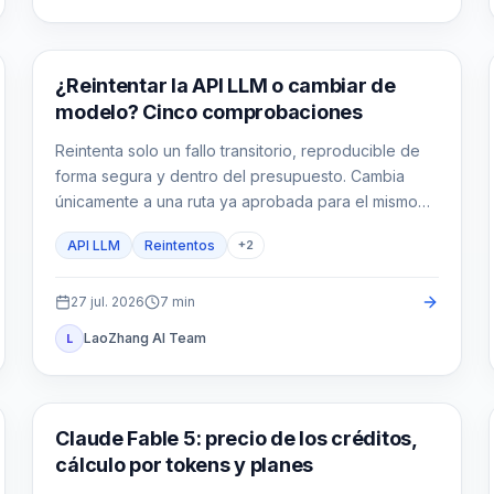
Guía de API
¿Reintentar la API LLM o cambiar de
modelo? Cinco comprobaciones
Reintenta solo un fallo transitorio, reproducible de
forma segura y dentro del presupuesto. Cambia
únicamente a una ruta ya aprobada para el mismo
contrato.
API LLM
Reintentos
+
2
27 jul. 2026
7
min
LaoZhang AI Team
L
Claude
Claude Fable 5: precio de los créditos,
cálculo por tokens y planes