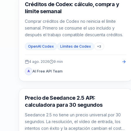
AI Development Tools
Créditos de Codex: cálculo, compra y
límite semanal
Comprar créditos de Codex no reinicia el límite
semanal. Primero se consume el uso incluido y
después el trabajo compatible descuenta créditos.
OpenAI Codex
Límites de Codex
+
3
4 ago. 2026
9
min
AI Free API Team
A
Generación de vídeo con IA
Precio de Seedance 2.5 API:
calculadora para 30 segundos
Seedance 2.5 no tiene un precio universal por 30
segundos. La resolución, el vídeo de entrada, los
intentos con éxito y la aceptación cambian el coste