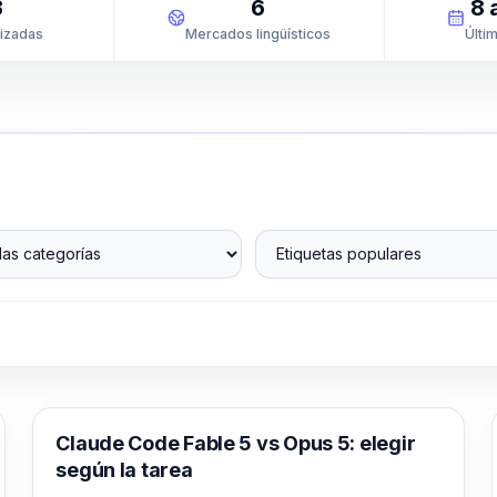
3
6
8 
lizadas
Mercados lingüísticos
Últim
s categorías
Etiquetas populares
Claude Code
Claude Code Fable 5 vs Opus 5: elegir
según la tarea