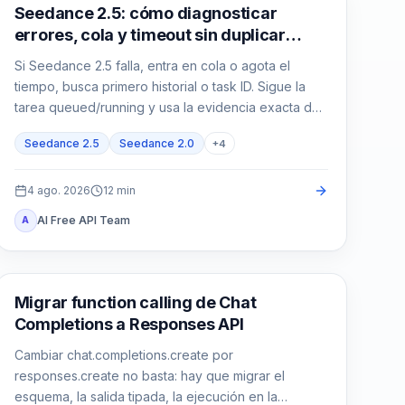
Generación de video con IA
Seedance 2.5: cómo diagnosticar
errores, cola y timeout sin duplicar
tareas
Si Seedance 2.5 falla, entra en cola o agota el
tiempo, busca primero historial o task ID. Sigue la
tarea queued/running y usa la evidencia exacta de
failed/expired antes de reenviar.
Seedance 2.5
Seedance 2.0
+
4
4 ago. 2026
12
min
AI Free API Team
A
Guía de API
Migrar function calling de Chat
Completions a Responses API
Cambiar chat.completions.create por
responses.create no basta: hay que migrar el
esquema, la salida tipada, la ejecución en la