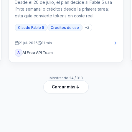
Desde el 20 de julio, el plan decide si Fable 5 usa
límite semanal o créditos desde la primera tarea;
esta guía convierte tokens en coste real.
Claude Fable 5
Créditos de uso
+
3
21 jul. 2026
11
min
AI Free API Team
A
Mostrando
24
/
313
Cargar más