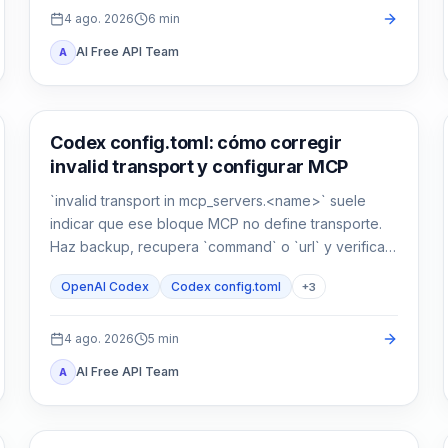
4 ago. 2026
6
min
AI Free API Team
A
Herramientas de desarrollo con IA
Codex config.toml: cómo corregir
invalid transport y configurar MCP
`invalid transport in mcp_servers.<name>` suele
indicar que ese bloque MCP no define transporte.
Haz backup, recupera `command` o `url` y verifica
parseo y conexión por separado.
OpenAI Codex
Codex config.toml
+
3
4 ago. 2026
5
min
AI Free API Team
A