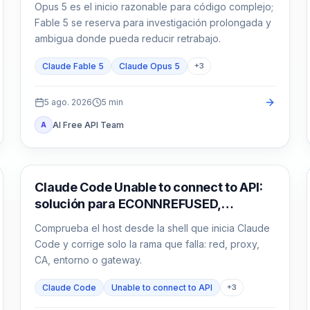
Opus 5 es el inicio razonable para código complejo;
Fable 5 se reserva para investigación prolongada y
ambigua donde pueda reducir retrabajo.
Claude Fable 5
Claude Opus 5
+
3
5 ago. 2026
5
min
AI Free API Team
A
Claude Code
Claude Code Unable to connect to API:
solución para ECONNREFUSED,
ECONNRESET y proxy
Comprueba el host desde la shell que inicia Claude
Code y corrige solo la rama que falla: red, proxy,
CA, entorno o gateway.
Claude Code
Unable to connect to API
+
3