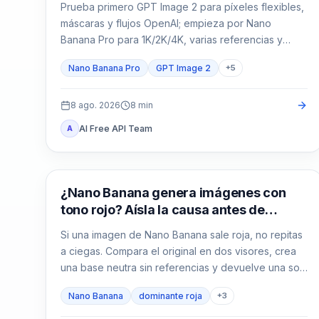
Prueba primero GPT Image 2 para píxeles flexibles,
máscaras y flujos OpenAI; empieza por Nano
Banana Pro para 1K/2K/4K, varias referencias y
Google. Compara ambos cuando el envase, el texto
Nano Banana Pro
GPT Image 2
+
5
localizado o el héroe de marca no admitan fallos.
8 ago. 2026
8
min
AI Free API Team
A
Generación de imágenes con IA
¿Nano Banana genera imágenes con
tono rojo? Aísla la causa antes de
repetir
Si una imagen de Nano Banana sale roja, no repitas
a ciegas. Compara el original en dos visores, crea
una base neutra sin referencias y devuelve una sola
variable cada vez.
Nano Banana
dominante roja
+
3