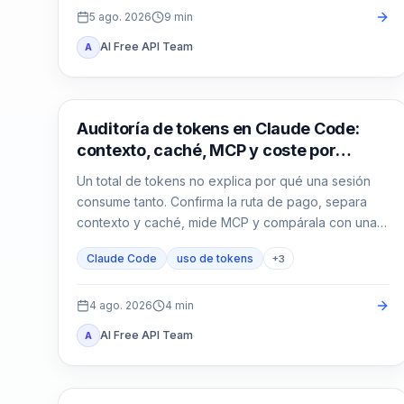
5 ago. 2026
9
min
AI Free API Team
A
Claude Code
Auditoría de tokens en Claude Code:
contexto, caché, MCP y coste por
sesión
Un total de tokens no explica por qué una sesión
consume tanto. Confirma la ruta de pago, separa
contexto y caché, mide MCP y compárala con una
sesión limpia.
Claude Code
uso de tokens
+
3
4 ago. 2026
4
min
AI Free API Team
A