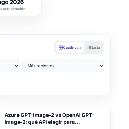
ago 2026
a actualización
Cuadrícula
Lista
Más recientes
Generación de imágenes con IA
Azure GPT-Image-2 vs OpenAI GPT-
Image-2: qué API elegir para
producción