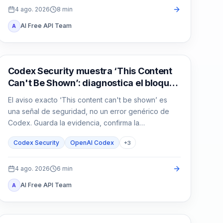
4 ago. 2026
8
min
AI Free API Team
A
OpenAI Codex
Codex Security muestra ‘This Content
Can't Be Shown’: diagnostica el bloqueo
antes de repetir
El aviso exacto ‘This content can't be shown’ es
una señal de seguridad, no un error genérico de
Codex. Guarda la evidencia, confirma la
autorización y reduce la tarea defensiva.
Codex Security
OpenAI Codex
+
3
4 ago. 2026
6
min
AI Free API Team
A