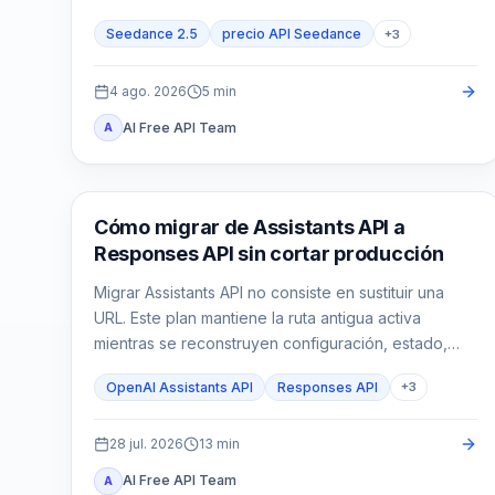
real.
Seedance 2.5
precio API Seedance
+
3
4 ago. 2026
5
min
AI Free API Team
A
Guía de API
Cómo migrar de Assistants API a
Responses API sin cortar producción
Migrar Assistants API no consiste en sustituir una
URL. Este plan mantiene la ruta antigua activa
mientras se reconstruyen configuración, estado,
funciones, File Search y controles de producción
OpenAI Assistants API
Responses API
+
3
en Responses API.
28 jul. 2026
13
min
AI Free API Team
A