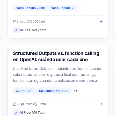
Nano Banana 2 Lite
Nano Banana 2
+
3
3 ago. 2026
6
min
AI Free API Team
A
Guía de API
Structured Outputs vs. function calling
en OpenAI: cuándo usar cada uno
Usa Structured Outputs mediante text.format cuando
solo necesitas una respuesta final con forma fija;
function calling cuando tu aplicación debe consultar
o actuar; y ambos cuando el resultado de la
OpenAI API
Structured Outputs
+
3
herramienta también debe alimentar una salida
tipada.
28 jul. 2026
9
min
AI Free API Team
A