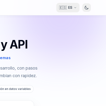
🇪🇸
ES
 y API
blemas
sarrollo, con pasos
ambian con rapidez.
ión en datos variables