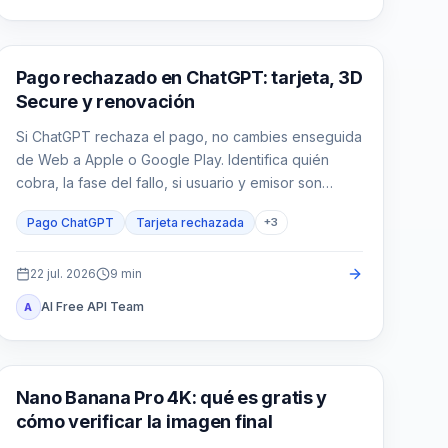
Guías de ChatGPT
Pago rechazado en ChatGPT: tarjeta, 3D
Secure y renovación
Si ChatGPT rechaza el pago, no cambies enseguida
de Web a Apple o Google Play. Identifica quién
cobra, la fase del fallo, si usuario y emisor son
compatibles, si ya existe un cargo y qué acción
Pago ChatGPT
Tarjeta rechazada
+
3
limitada corresponde.
22 jul. 2026
9
min
AI Free API Team
A
Generación de imágenes IA
Nano Banana Pro 4K: qué es gratis y
cómo verificar la imagen final