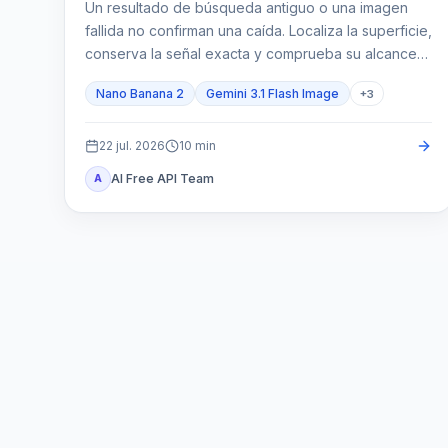
Un resultado de búsqueda antiguo o una imagen
fallida no confirman una caída. Localiza la superficie,
conserva la señal exacta y comprueba su alcance
antes de actuar.
Nano Banana 2
Gemini 3.1 Flash Image
+
3
22 jul. 2026
10
min
AI Free API Team
A