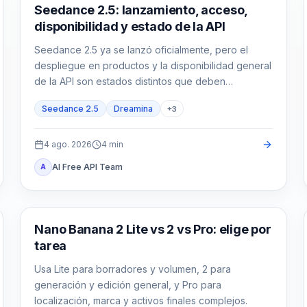
AI Video Generation
Seedance 2.5: lanzamiento, acceso,
disponibilidad y estado de la API
Seedance 2.5 ya se lanzó oficialmente, pero el
despliegue en productos y la disponibilidad general
de la API son estados distintos que deben
verificarse por ruta.
Seedance 2.5
Dreamina
+
3
4 ago. 2026
4
min
AI Free API Team
A
Modelos de imagen con IA
Nano Banana 2 Lite vs 2 vs Pro: elige por
tarea
Usa Lite para borradores y volumen, 2 para
generación y edición general, y Pro para
localización, marca y activos finales complejos.