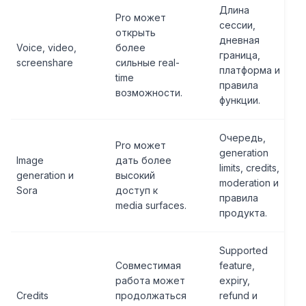
Длина
Pro может
сессии,
открыть
дневная
Voice, video,
более
граница,
screenshare
сильные real-
платформа и
time
правила
возможности.
функции.
Очередь,
Pro может
generation
Image
дать более
limits, credits,
generation и
высокий
moderation и
Sora
доступ к
правила
media surfaces.
продукта.
Supported
Совместимая
feature,
работа может
expiry,
Credits
продолжаться
refund и