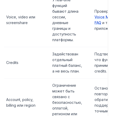
функций
бывают длина
Проверить
Voice, video или
сессии,
Voice Mode
screenshare
дневные
FAQ
и текст
границы и
приложении
доступность
платформы.
Задействован
Подтверди
отдельный
что функци
Credits
платный баланс,
принимает
а не весь план.
credits.
Ограничение
Остановит
может быть
повторы и
связано с
Account, policy,
обратиться
безопасностью,
billing или region
поддержку
оплатой,
точным
регионом или