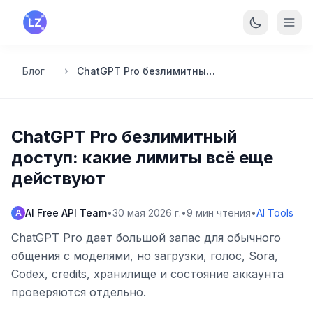
Перейти к основному содержанию
Блог
ChatGPT Pro безлимитный доступ: какие лимиты всё еще действуют
ChatGPT Pro безлимитный
доступ: какие лимиты всё еще
действуют
AI Free API Team
•
30 мая 2026 г.
•
9
мин чтения
•
AI Tools
A
ChatGPT Pro дает большой запас для обычного
общения с моделями, но загрузки, голос, Sora,
Codex, credits, хранилище и состояние аккаунта
проверяются отдельно.