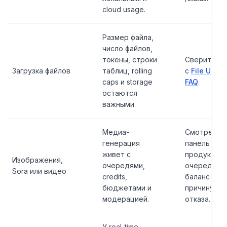
cloud usage.
Размер файла,
число файлов,
токены, строки
Сверить фа
Загрузка файлов
таблиц, rolling
с
File Uplo
caps и storage
FAQ
.
остаются
важными.
Медиа-
Смотреть
генерация
панель
живет с
продукта,
Изображения,
очередями,
очередь,
Sora или видео
credits,
баланс и
бюджетами и
причину
модерацией.
отказа.
У real-time