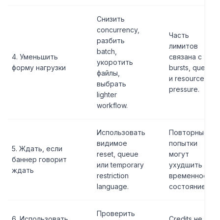
Снизить
concurrency,
Часть
разбить
лимитов
batch,
4. Уменьшить
связана с
укоротить
форму нагрузки
bursts, queues
файлы,
и resource
выбрать
pressure.
lighter
workflow.
Использовать
Повторные
видимое
попытки
5. Ждать, если
reset, queue
могут
баннер говорит
или temporary
ухудшить
ждать
restriction
временное
language.
состояние.
Проверить
6. Использовать
Credits не