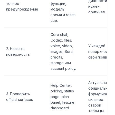
диагностике
точное
функции,
нужен
предупреждение
модель,
оригинал.
время и reset
cue.
Core chat,
Codex, files,
voice, video,
У каждой
2. Назвать
images, Sora,
поверхности
поверхность
credits,
свои правила.
storage или
account policy.
Актуальная
Help Center,
официальная
pricing, status
3. Проверить
формулировка
page, plan
official surfaces
сильнее
panel, feature
старой
dashboard.
таблицы.