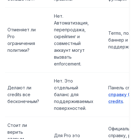
Нет.
Автоматизация,
Отменяет ли
перепродажа,
Terms, полны
Pro
скрейпинг и
баннер и отв
ограничения
совместный
поддержки.
политики?
аккаунт могут
вызвать
enforcement.
Нет. Это
Делают ли
отдельный
Панель credits
credits все
баланс для
справку Open
бесконечным?
поддерживаемых
credits
.
поверхностей.
Стоит ли
Официальную
верить
Для Pro это
справку, prici
старым