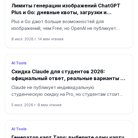
Лимиты генерации изображений ChatGPT
Plus и Go: дневные квоты, загрузки и
безопасные альтернативы
Plus и Go дают больше возможностей для
изображений, чем Free, но OpenAI не публикует
универсальное дневное число генераций. Сначала
8 июл. 2026 г.
·
14
мин чтения
разделите генерацию, загрузку, Project и API.
AI Tools
Скидка Claude для студентов 2026:
официальный ответ, реальные варианты и
проверка ложных кодов
Claude не публикует индивидуальную
студенческую скидку на Pro, но студентам стоит
проверить Claude for Education через вуз,
5 июл. 2026 г.
·
8
мин чтения
бесплатный план, годовую оплату, текущие
программы Anthropic и соседние преимущества для
разработки.
AI Tools
Генератор карт Таро: выберите одну карту,