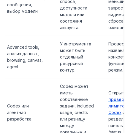
спроса,
меньший
сообщения,
доступности
запрос пос
выбор модели
модели или
видимого
состояния
сброса или
аккаунта.
ожидания.
У инструмента
Проверить,
Advanced tools,
может быть
названа ли
анализ данных,
отдельный
конкретная
browsing, canvas,
ресурсный
функция ил
agent
контур.
режим.
Codex может
иметь
Открыть
собственные
проверку
Codex или
задачи, included
лимитов Pr
агентная
usage, credits
Codex
и
разработка
или разницу
разделить
между
панель от
локальным и
/status.