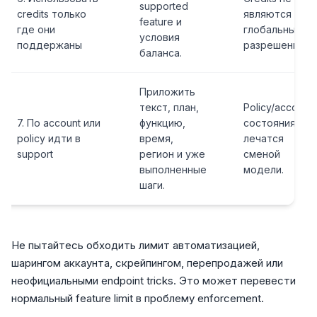
supported
credits только
являются
feature и
где они
глобальным
условия
поддержаны
разрешением.
баланса.
Приложить
текст, план,
Policy/account
7. По account или
функцию,
состояния не
policy идти в
время,
лечатся
support
регион и уже
сменой
выполненные
модели.
шаги.
Не пытайтесь обходить лимит автоматизацией,
шарингом аккаунта, скрейпингом, перепродажей или
неофициальными endpoint tricks. Это может перевести
нормальный feature limit в проблему enforcement.