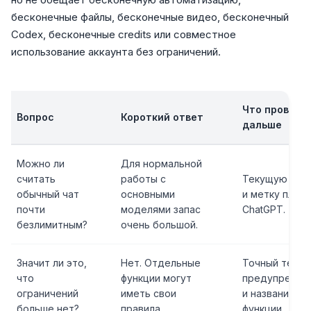
бесконечные файлы, бесконечные видео, бесконечный
Codex, бесконечные credits или совместное
использование аккаунта без ограничений.
Что провери
Вопрос
Короткий ответ
дальше
Можно ли
Для нормальной
считать
работы с
Текущую мод
обычный чат
основными
и метку плана
почти
моделями запас
ChatGPT.
безлимитным?
очень большой.
Значит ли это,
Нет. Отдельные
Точный текст
что
функции могут
предупрежде
ограничений
иметь свои
и название
больше нет?
правила.
функции.