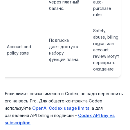
через платный
auto-
баланс.
purchase
rules.
Safety,
abuse, billing,
Подписка
region или
Account and
дает доступ к
account
policy state
набору
review могут
функций плана.
перекрыть
ожидание.
Если лимит связан именно с Codex, не надо переносить
его на весь Pro. Для общего контракта Codex
используйте
OpenAI Codex usage limits
, а для
разделения API billing и подписки -
Codex API key vs
subscription
.