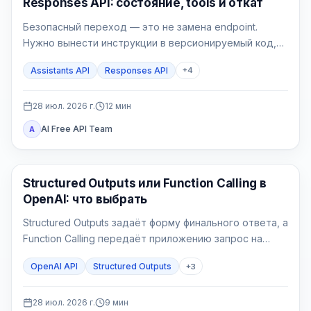
Responses API: состояние, tools и откат
Безопасный переход — это не замена endpoint.
Нужно вынести инструкции в версионируемый код,
выбрать владельца состояния, реализовать явный
Assistants API
Responses API
+
4
цикл tools, проверить File Search и перевести новые
сессии через feature flag.
28 июл. 2026 г.
12
мин
AI Free API Team
A
API Гайды
Structured Outputs или Function Calling в
OpenAI: что выбрать
Structured Outputs задаёт форму финального ответа, а
Function Calling передаёт приложению запрос на
действие. Выбор определяется не наличием JSON
OpenAI API
Structured Outputs
+
3
Schema, а тем, должен ли backend прочитать или
изменить внешнее состояние.
28 июл. 2026 г.
9
мин