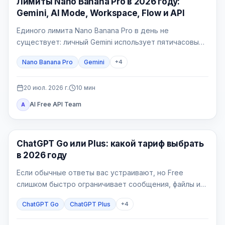
Лимиты Nano Banana Pro в 2026 году:
Gemini, AI Mode, Workspace, Flow и API
Единого лимита Nano Banana Pro в день не
существует: личный Gemini использует пятичасовые
вычислительные окна и недельную квоту, AI Mode —
Nano Banana Pro
Gemini
+
4
отдельный 24-часовой лимит, Workspace — таблицу
по лицензиям, Flow — кредиты, а API — счётчики
проекта.
20 июл. 2026 г.
10
мин
AI Free API Team
A
ChatGPT
ChatGPT Go или Plus: какой тариф выбрать
в 2026 году
Если обычные ответы вас устраивают, но Free
слишком быстро ограничивает сообщения, файлы или
изображения, начинайте с Go. Plus нужен, когда
ChatGPT Go
ChatGPT Plus
+
4
конкретная рабочая задача упирается в более
широкое продвинутое рассуждение, Deep Research,