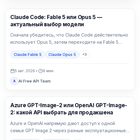
Claude Code
Claude Code: Fable 5 или Opus 5 —
актуальный выбор модели
Сначала убедитесь, что Claude Code действительно
использует Opus 5, затем переходите на Fable 5
только для долгой и неоднозначной работы.
Claude Fable 5
Claude Opus 5
+
3
5 авг. 2026 г.
6
мин
AI Free API Team
A
Генерация изображений ИИ
Azure GPT-Image-2 или OpenAI GPT-Image-
2: какой API выбрать для продакшена
Azure и OpenAI напрямую дают доступ к одной
семье GPT Image 2 через разные эксплуатационные
договоры. Выбор определяют идентификация,