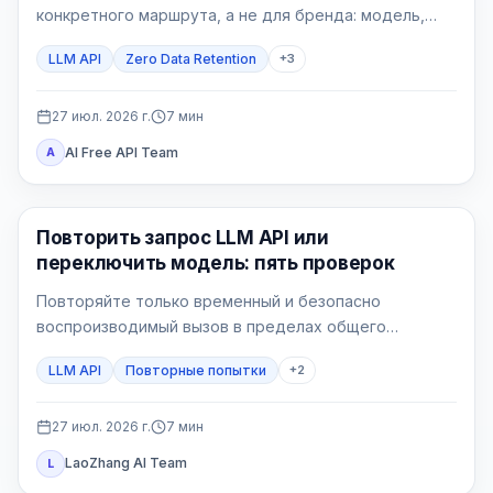
конкретного маршрута, а не для бренда: модель,
endpoint, функции, шлюзы и собственные логи могут
LLM API
Zero Data Retention
+
3
иметь разные правила.
27 июл. 2026 г.
7
мин
AI Free API Team
A
API Guide
Повторить запрос LLM API или
переключить модель: пять проверок
Повторяйте только временный и безопасно
воспроизводимый вызов в пределах общего
бюджета. Переключайтесь только на маршрут,
LLM API
Повторные попытки
+
2
заранее принятый для этого процесса.
27 июл. 2026 г.
7
мин
LaoZhang AI Team
L