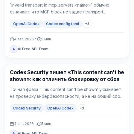
`invalid transport in mcp_servers.<name>` обычно
означает, что MCP block не задаёт transport.
Сделайте backup, верните `command` или `url`, затем
OpenAI Codex
Codex config.toml
+
3
отдельно проверьте разбор и соединение.
4 авг. 2026 г.
5
мин
AI Free API Team
A
OpenAI Codex
Codex Security пишет «This content can't be
shown»: как отличить блокировку от сбоя
Точная фраза ‘This content can't be shown’ указывает
на проверку кибербезопасности, а не на общий сбой
Codex. Сначала сохраните данные, подтвердите
Codex Security
OpenAI Codex
+
3
авторизацию и сузьте защитную задачу.
4 авг. 2026 г.
5
мин
AI Free API Team
A