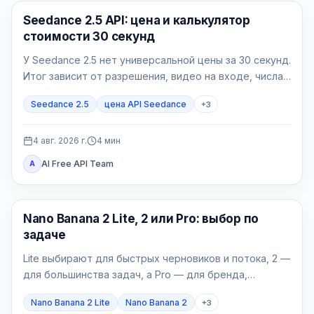
Генерация AI-видео
Seedance 2.5 API: цена и калькулятор
стоимости 30 секунд
У Seedance 2.5 нет универсальной цены за 30 секунд.
Итог зависит от разрешения, видео на входе, числа
успешных попыток и доли принятых роликов.
Seedance 2.5
цена API Seedance
+
3
4 авг. 2026 г.
4
мин
AI Free API Team
A
Модели генерации изображений
Nano Banana 2 Lite, 2 или Pro: выбор по
задаче
Lite выбирают для быстрых черновиков и потока, 2 —
для большинства задач, а Pro — для бренда,
локализации и сложных финальных материалов.
Nano Banana 2 Lite
Nano Banana 2
+
3