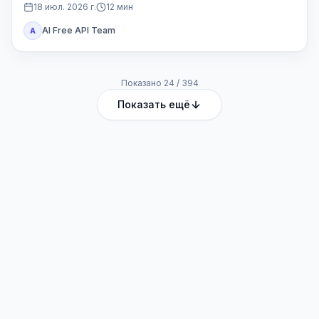
Codex или другой доступ Plus.
18 июл. 2026 г.
12
мин
AI Free API Team
A
Показано
24
/
394
Показать ещё