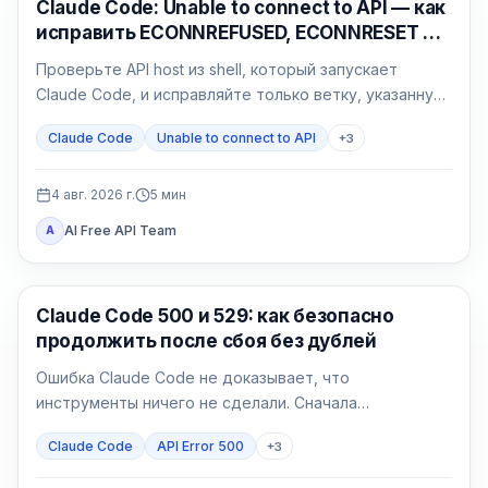
Claude Code
Claude Code: Unable to connect to API — как
исправить ECONNREFUSED, ECONNRESET и
proxy
Проверьте API host из shell, который запускает
Claude Code, и исправляйте только ветку, указанную
результатом: сеть, proxy, CA, среду или gateway.
Claude Code
Unable to connect to API
+
3
4 авг. 2026 г.
5
мин
AI Free API Team
A
Claude Code
Claude Code 500 и 529: как безопасно
продолжить после сбоя без дублей
Ошибка Claude Code не доказывает, что
инструменты ничего не сделали. Сначала
определите 500 или 529, затем возобновите сессию
Claude Code
API Error 500
+
3
и сверьте эффекты.