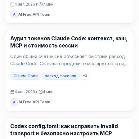
4 авг. 2026 г.
7
мин
AI Free API Team
A
Claude Code
Аудит токенов Claude Code: контекст, кэш,
MCP и стоимость сессии
Один общий счётчик не объясняет быстрый расход
Claude Code. Сначала определите маршрут оплаты,
затем сравните контекст, запись и чтение кэша, MCP
Claude Code
расход токенов
+
3
и чистую сессию.
4 авг. 2026 г.
4
мин
AI Free API Team
A
Инструменты AI-разработки
Codex config.toml: как исправить invalid
transport и безопасно настроить MCP