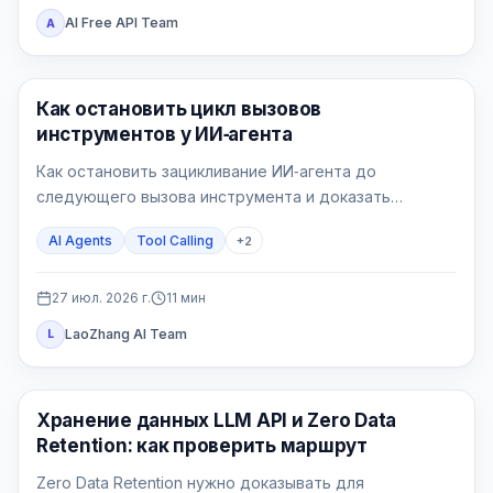
AI Free API Team
A
AI API
Как остановить цикл вызовов
инструментов у ИИ‑агента
Как остановить зацикливание ИИ‑агента до
следующего вызова инструмента и доказать
исправление на пяти воспроизводимых сценариях.
AI Agents
Tool Calling
+
2
27 июл. 2026 г.
11
мин
LaoZhang AI Team
L
Руководства по API
Хранение данных LLM API и Zero Data
Retention: как проверить маршрут
Zero Data Retention нужно доказывать для