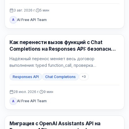
3 авг. 2026 г.
5
мин
AI Free API Team
A
API Гайды
Как перенести вызов функций с Chat
Completions на Responses API: безопасный
Python-контур
Надёжный перенос меняет весь договор
выполнения: typed function_call, проверка
приложения, атомарный side effect,
Responses API
Chat Completions
+
3
function_call_output с тем же call_id и проверяемый
финальный ответ.
28 июл. 2026 г.
9
мин
AI Free API Team
A
API Гайды
Миграция с OpenAI Assistants API на