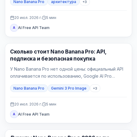
Nano Banana Pro
архитектура
+
3
Главное — фиксировать геометрию и отбраковывать
правдоподобные, но неверные изображения.
20 июл. 2026 г.
5
мин
AI Free API Team
A
Генерация изображений ИИ
Сколько стоит Nano Banana Pro: API,
подписка и безопасная покупка
У Nano Banana Pro нет одной цены: официальный API
оплачивается по использованию, Google AI Pro
является потребительским пакетом, а провайдер
Nano Banana Pro
Gemini 3 Pro Image
+
3
выставляет свой счёт.
20 июл. 2026 г.
5
мин
AI Free API Team
A
Генерация изображений ИИ