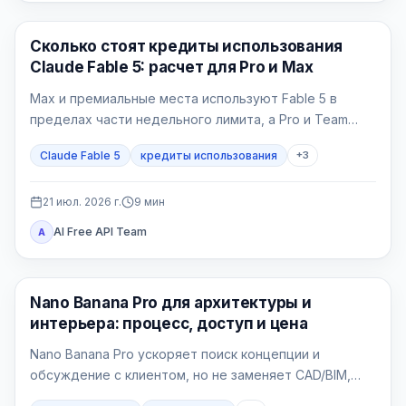
Claude AI
Сколько стоят кредиты использования
Claude Fable 5: расчет для Pro и Max
Max и премиальные места используют Fable 5 в
пределах части недельного лимита, а Pro и Team
Standard платят кредитами с первой задачи.
Claude Fable 5
кредиты использования
+
3
21 июл. 2026 г.
9
мин
AI Free API Team
A
Генерация изображений ИИ
Nano Banana Pro для архитектуры и
интерьера: процесс, доступ и цена
Nano Banana Pro ускоряет поиск концепции и
обсуждение с клиентом, но не заменяет CAD/BIM,
рабочую документацию и проверку проекта.