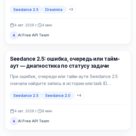
отдельно. Проверяйте точное название модели в
Seedance 2.5
Dreamina
+
3
аккаунте и полный контракт своего провайдера.
4 авг. 2026 г.
4
мин
AI Free API Team
A
ИИ-видео
Seedance 2.5: ошибка, очередь или тайм-
аут — диагностика по статусу задачи
При ошибке, очереди или тайм-ауте Seedance 2.5
сначала найдите запись в истории или task ID.
Принятую задачу нужно опрашивать, а не
Seedance 2.5
Seedance 2.0
+
4
дублировать; failed и expired требуют точного кода.
4 авг. 2026 г.
9
мин
AI Free API Team
A