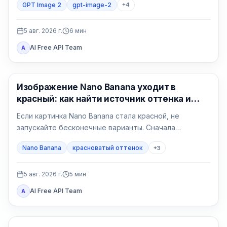
GPT Image 2
gpt-image-2
+
4
регион, счёт, квота, формат и владелец поддержки.
5 авг. 2026 г.
6
мин
AI Free API Team
A
Генерация изображений ИИ
Изображение Nano Banana уходит в
красный: как найти источник оттенка и
исправить его
Если картинка Nano Banana стала красной, не
запускайте бесконечные варианты. Сначала
сравните исходный файл в двух программах, затем
Nano Banana
красноватый оттенок
+
3
сделайте нейтральный тест без референса и
возвращайте условия по одному.
5 авг. 2026 г.
5
мин
AI Free API Team
A