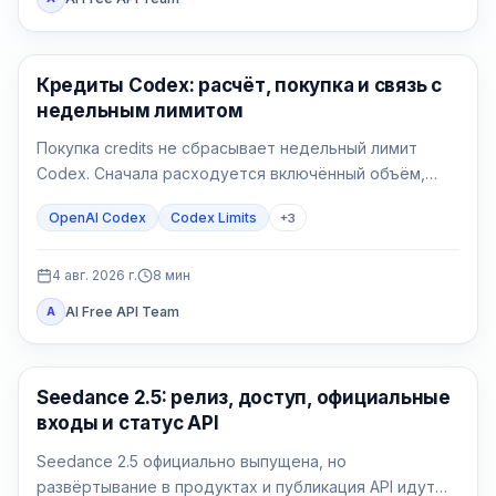
AI Development Tools
Кредиты Codex: расчёт, покупка и связь с
недельным лимитом
Покупка credits не сбрасывает недельный лимит
Codex. Сначала расходуется включённый объём,
затем поддерживаемая работа списывает
OpenAI Codex
Codex Limits
+
3
доступные кредиты.
4 авг. 2026 г.
8
мин
AI Free API Team
A
AI Video Generation
Seedance 2.5: релиз, доступ, официальные
входы и статус API
Seedance 2.5 официально выпущена, но
развёртывание в продуктах и публикация API идут