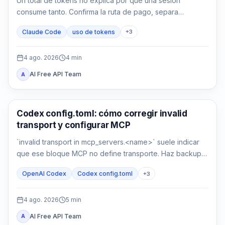
Un total de tokens no explica por qué una sesión
consume tanto. Confirma la ruta de pago, separa
contexto y caché, mide MCP y compárala con una sesión
Claude Code
uso de tokens
+
3
limpia.
4 ago. 2026
4
min
AI Free API Team
A
Herramientas de desarrollo con IA
Codex config.toml: cómo corregir invalid
transport y configurar MCP
`invalid transport in mcp_servers.<name>` suele indicar
que ese bloque MCP no define transporte. Haz backup,
recupera `command` o `url` y verifica parseo y conexión
OpenAI Codex
Codex config.toml
+
3
por separado.
4 ago. 2026
5
min
AI Free API Team
A