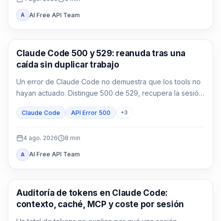
AI Free API Team
A
Claude Code
Claude Code 500 y 529: reanuda tras una
caída sin duplicar trabajo
Un error de Claude Code no demuestra que los tools no
hayan actuado. Distingue 500 de 529, recupera la sesión
y reconcilia los efectos antes de continuar.
Claude Code
API Error 500
+
3
4 ago. 2026
8
min
AI Free API Team
A
Claude Code
Auditoría de tokens en Claude Code:
contexto, caché, MCP y coste por sesión