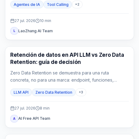
Agentes de IA
Tool Calling
+
2
27 jul. 2026
10
min
LaoZhang AI Team
L
Guías API
Retención de datos en API LLM vs Zero Data
Retention: guía de decisión
Zero Data Retention se demuestra para una ruta
concreta, no para una marca: endpoint, funciones,
gateways y logs propios pueden conservar datos bajo
LLM API
Zero Data Retention
+
3
reglas distintas.
27 jul. 2026
8
min
AI Free API Team
A