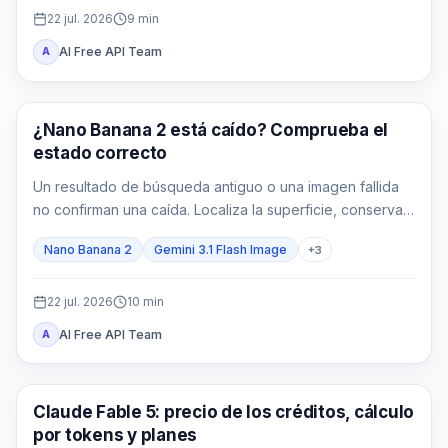
22 jul. 2026
9
min
AI Free API Team
A
Imagen Gemini
¿Nano Banana 2 está caído? Comprueba el
estado correcto
Un resultado de búsqueda antiguo o una imagen fallida
no confirman una caída. Localiza la superficie, conserva
la señal exacta y comprueba su alcance antes de actuar.
Nano Banana 2
Gemini 3.1 Flash Image
+
3
22 jul. 2026
10
min
AI Free API Team
A
Claude
Claude Fable 5: precio de los créditos, cálculo
por tokens y planes