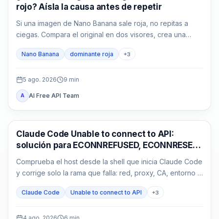
rojo? Aísla la causa antes de repetir
Si una imagen de Nano Banana sale roja, no repitas a
ciegas. Compara el original en dos visores, crea una
base neutra sin referencias y devuelve una sola variable
Nano Banana
dominante roja
+
3
cada vez.
5 ago. 2026
9
min
AI Free API Team
A
Claude Code
Claude Code Unable to connect to API:
solución para ECONNREFUSED, ECONNRESET
y proxy
Comprueba el host desde la shell que inicia Claude Code
y corrige solo la rama que falla: red, proxy, CA, entorno o
gateway.
Claude Code
Unable to connect to API
+
3
4 ago. 2026
6
min