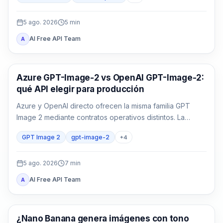
5 ago. 2026
5
min
AI Free API Team
A
Generación de imágenes con IA
Azure GPT-Image-2 vs OpenAI GPT-Image-2:
qué API elegir para producción
Azure y OpenAI directo ofrecen la misma familia GPT
Image 2 mediante contratos operativos distintos. La
decisión depende de identidad, región, factura, cuota,
GPT Image 2
gpt-image-2
+
4
formato y soporte, no solo del nombre del modelo.
5 ago. 2026
7
min
AI Free API Team
A
Generación de imágenes con IA
¿Nano Banana genera imágenes con tono