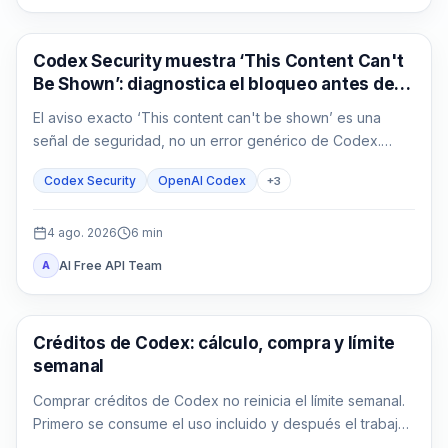
OpenAI Codex
Codex Security muestra ‘This Content Can't
Be Shown’: diagnostica el bloqueo antes de
repetir
El aviso exacto ‘This content can't be shown’ es una
señal de seguridad, no un error genérico de Codex.
Guarda la evidencia, confirma la autorización y reduce la
Codex Security
OpenAI Codex
+
3
tarea defensiva.
4 ago. 2026
6
min
AI Free API Team
A
AI Development Tools
Créditos de Codex: cálculo, compra y límite
semanal
Comprar créditos de Codex no reinicia el límite semanal.
Primero se consume el uso incluido y después el trabajo
compatible descuenta créditos.