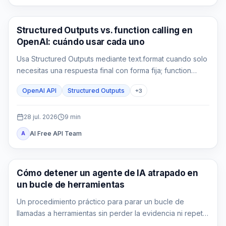
Guía de API
Structured Outputs vs. function calling en
OpenAI: cuándo usar cada uno
Usa Structured Outputs mediante text.format cuando solo
necesitas una respuesta final con forma fija; function
calling cuando tu aplicación debe consultar o actuar; y
OpenAI API
Structured Outputs
+
3
ambos cuando el resultado de la herramienta también
debe alimentar una salida tipada.
28 jul. 2026
9
min
AI Free API Team
A
AI API
Cómo detener un agente de IA atrapado en
un bucle de herramientas
Un procedimiento práctico para parar un bucle de
llamadas a herramientas sin perder la evidencia ni repetir
un efecto externo.