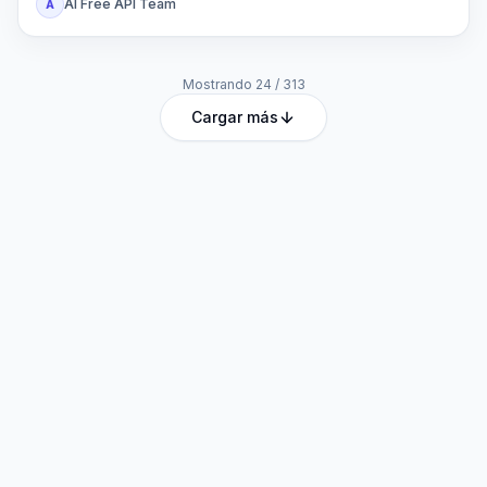
AI Free API Team
A
Mostrando
24
/
313
Cargar más