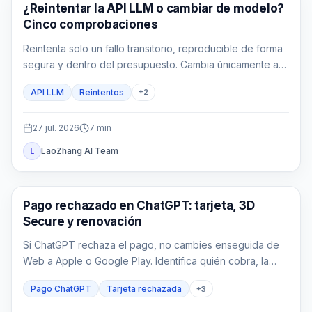
Guía de API
¿Reintentar la API LLM o cambiar de modelo?
Cinco comprobaciones
Reintenta solo un fallo transitorio, reproducible de forma
segura y dentro del presupuesto. Cambia únicamente a
una ruta ya aprobada para el mismo contrato.
API LLM
Reintentos
+
2
27 jul. 2026
7
min
LaoZhang AI Team
L
Guías de ChatGPT
Pago rechazado en ChatGPT: tarjeta, 3D
Secure y renovación
Si ChatGPT rechaza el pago, no cambies enseguida de
Web a Apple o Google Play. Identifica quién cobra, la
fase del fallo, si usuario y emisor son compatibles, si ya
Pago ChatGPT
Tarjeta rechazada
+
3
existe un cargo y qué acción limitada corresponde.