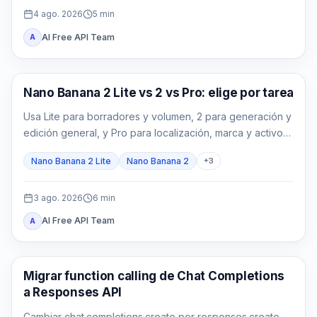
4 ago. 2026
5
min
AI Free API Team
A
Modelos de imagen con IA
Nano Banana 2 Lite vs 2 vs Pro: elige por tarea
Usa Lite para borradores y volumen, 2 para generación y
edición general, y Pro para localización, marca y activos
finales complejos.
Nano Banana 2 Lite
Nano Banana 2
+
3
3 ago. 2026
6
min
AI Free API Team
A
Guía de API
Migrar function calling de Chat Completions
a Responses API
Cambiar chat.completions.create por responses.create