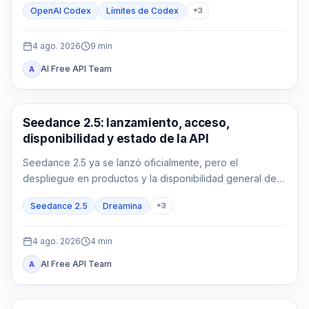
OpenAI Codex
Límites de Codex
+
3
4 ago. 2026
9
min
AI Free API Team
A
AI Video Generation
Seedance 2.5: lanzamiento, acceso,
disponibilidad y estado de la API
Seedance 2.5 ya se lanzó oficialmente, pero el
despliegue en productos y la disponibilidad general de
la API son estados distintos que deben verificarse por
Seedance 2.5
Dreamina
+
3
ruta.
4 ago. 2026
4
min
AI Free API Team
A