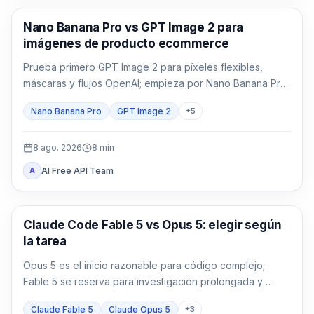
Generación de imágenes con IA
Nano Banana Pro vs GPT Image 2 para
imágenes de producto ecommerce
Prueba primero GPT Image 2 para píxeles flexibles,
máscaras y flujos OpenAI; empieza por Nano Banana Pro
para 1K/2K/4K, varias referencias y Google. Compara
Nano Banana Pro
GPT Image 2
+
5
ambos cuando el envase, el texto localizado o el héroe
de marca no admitan fallos.
8 ago. 2026
8
min
AI Free API Team
A
Claude Code
Claude Code Fable 5 vs Opus 5: elegir según
la tarea
Opus 5 es el inicio razonable para código complejo;
Fable 5 se reserva para investigación prolongada y
ambigua donde pueda reducir retrabajo.
Claude Fable 5
Claude Opus 5
+
3