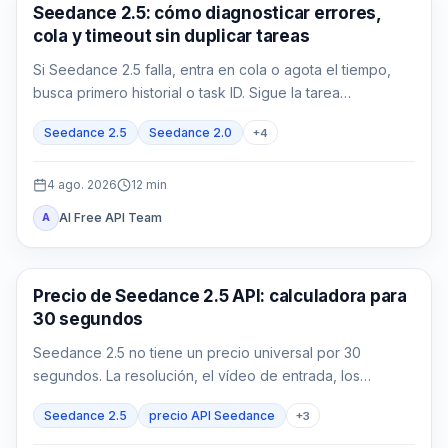
Generación de video con IA
Seedance 2.5: cómo diagnosticar errores,
cola y timeout sin duplicar tareas
Si Seedance 2.5 falla, entra en cola o agota el tiempo,
busca primero historial o task ID. Sigue la tarea
queued/running y usa la evidencia exacta de
Seedance 2.5
Seedance 2.0
+
4
failed/expired antes de reenviar.
4 ago. 2026
12
min
AI Free API Team
A
Generación de vídeo con IA
Precio de Seedance 2.5 API: calculadora para
30 segundos
Seedance 2.5 no tiene un precio universal por 30
segundos. La resolución, el vídeo de entrada, los
intentos con éxito y la aceptación cambian el coste real.
Seedance 2.5
precio API Seedance
+
3