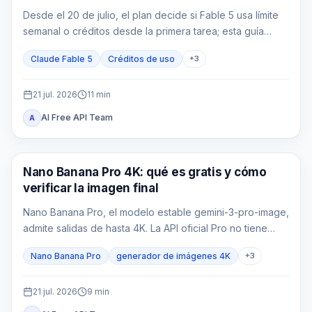
Desde el 20 de julio, el plan decide si Fable 5 usa límite
semanal o créditos desde la primera tarea; esta guía
convierte tokens en coste real.
Claude Fable 5
Créditos de uso
+
3
21 jul. 2026
11
min
AI Free API Team
A
Generación de imágenes IA
Nano Banana Pro 4K: qué es gratis y cómo
verificar la imagen final
Nano Banana Pro, el modelo estable gemini-3-pro-image,
admite salidas de hasta 4K. La API oficial Pro no tiene
nivel gratuito, los nuevos créditos de bienvenida no la
Nano Banana Pro
generador de imágenes 4K
+
3
cubren y cualquier saldo de un proveedor pertenece a
un contrato distinto.
21 jul. 2026
9
min