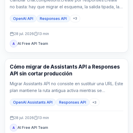
no basta: hay que migrar el esquema, la salida tipada, la
ejecución en la aplicación, el estado y las pruebas.
OpenAI API
Responses API
+
3
28 jul. 2026
13
min
AI Free API Team
A
Guía de API
Cómo migrar de Assistants API a Responses
API sin cortar producción
Migrar Assistants API no consiste en sustituir una URL. Este
plan mantiene la ruta antigua activa mientras se
reconstruyen configuración, estado, funciones, File
OpenAI Assistants API
Responses API
+
3
Search y controles de producción en Responses API.
28 jul. 2026
13
min
AI Free API Team
A