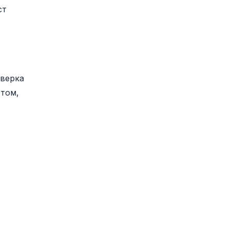
ст
оверка
 том,