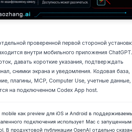
отдельной проверенной первой стороной установк
находится внутри мобильного приложения ChatGPT
ток, давать короткие указания, подтверждать
инал, снимки экрана и уведомления. Кодовая база,
ие, плагины, MCP, Computer Use, учетные данные,
тся на подключенном Codex App host.
 mobile как preview для iOS и Android в поддерживаем
удаленного подключения использует Mac с запущенным
rol. В продуктовой публикации OpenAI отдельно сказан