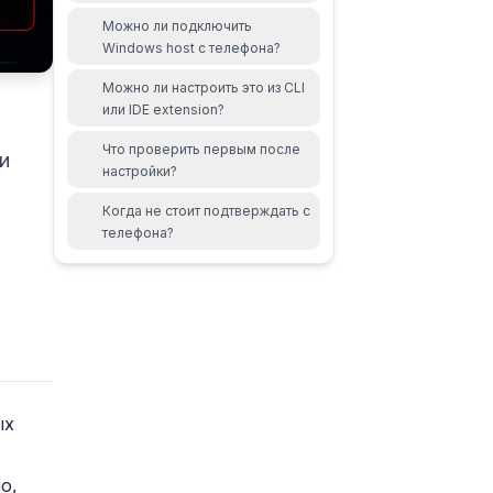
Можно ли подключить
Windows host с телефона?
Можно ли настроить это из CLI
или IDE extension?
Что проверить первым после
и
настройки?
.
Когда не стоит подтверждать с
телефона?
ых
о,