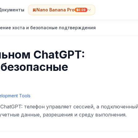
Документы
🍌
Nano Banana Pro
$0.09
чение хоста и безопасные подтверждения
льном ChatGPT:
 безопасные
elopment Tools
 ChatGPT: телефон управляет сессией, а подключенны
 учетные данные, разрешения и среду выполнения.