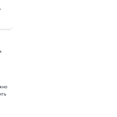
,
и
жно
ить