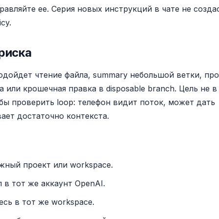
равляйте ее. Серия новых инструкций в чате не созда
cy.
 риска
одойдет чтение файла, summary небольшой ветки, пр
или крошечная правка в disposable branch. Цель не в
обы проверить loop: телефон видит поток, может дать
ывает достаточно контекста.
жный проект или workspace.
л в тот же аккаунт OpenAI.
сь в тот же workspace.