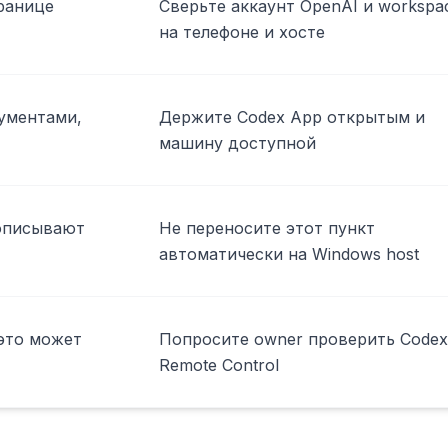
границе
Сверьте аккаунт OpenAI и workspa
на телефоне и хосте
ументами,
Держите Codex App открытым и
машину доступной
 описывают
Не переносите этот пункт
автоматически на Windows host
e это может
Попросите owner проверить Codex
Remote Control