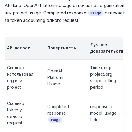
API lane. OpenAI Platform Usage отвечает за organization
или project usage. Completed response
отвечает
usage
за token accounting одного request.
Лучшее
API вопрос
Поверхность
доказательство
Сколько
Time range,
OpenAI
использовал
project/org
Platform
org или
scope, billing
Usage
project
period
Сколько
Completed
response id,
token у
response
model, usage
одного
fields
usage
request