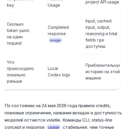
project API usage
key
Usage
Input, cached
Сколько
Completed
input, output,
token ушло
response
reasoning и total
на один
fields где
usage
request
доступны
Что
Приблизительную
происходило
Local
историю на этой
локально
Codex logs
машине
раньше
По состоянию на 24 мая 2026 года правила credits,
плановые ограничения, названия вкладок и доступность
моделей остаются volatile. Команды CLI, status-line
concept и response
стабильнее, чем точные
usage