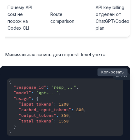
Почему API
API key billing
cost не
Route
отделен от
похож на
comparison
ChatGPT/Codex
Codex CLI
plan
Минимальная запись для request-level учета:
Копировать
JSON
{
"response_id"
:
"resp_..."
,
"model"
:
"gpt-..."
,
"usage"
:
{
"input_tokens"
:
1200
,
"cached_input_tokens"
:
800
,
"output_tokens"
:
350
,
"total_tokens"
:
1550
}
}