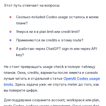
Этот путь отвечает на вопросы:
Сколько included Codex usage осталось в моем
плане?
Уперся ли я в plan limit или credit limit?
Применяются ли credits к этому route?
Я работаю через ChatGPT sign-in или через API
key?
Не стоит превращать usage check в полную таблицу
планов. Окна, credits, варианты после лимита и caveats
лучше читать в отдельной статье
OpenAI Codex usage
limits
. Здесь задача уже: не спутать meter до того, как
вы поверите цифре.
Для поддержки сохраните account, workspace или plan,
route Codex, surface usage и timestamp. Одно число без