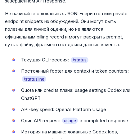
завершенном API response.
Не начинайте с локальных JSONL-скриптов или private
endpoint snippets из обсуждений. Они могут быть
полезны для личной оценки, но не являются
официальным billing record и могут раскрыть prompt,
путь к файлу, фрагменты кода или данные клиента.
Текущая CLI-сессия:
/status
Постоянный footer для context и token counters:
/statusline
Quota или credits плана: usage settings Codex или
ChatGPT
API-key spend: OpenAI Platform Usage
Один API request:
в completed response
usage
История на машине: локальные Codex logs,