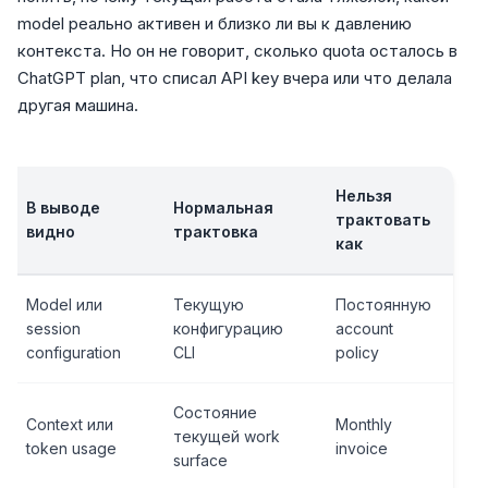
model реально активен и близко ли вы к давлению
контекста. Но он не говорит, сколько quota осталось в
ChatGPT plan, что списал API key вчера или что делала
другая машина.
Нельзя
В выводе
Нормальная
трактовать
видно
трактовка
как
Model или
Текущую
Постоянную
session
конфигурацию
account
configuration
CLI
policy
Состояние
Context или
Monthly
текущей work
token usage
invoice
surface