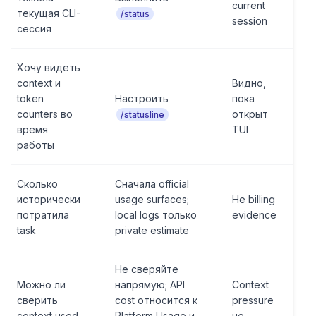
current
текущая CLI-
/status
session
сессия
Хочу видеть
context и
Видно,
token
Настроить
пока
counters во
открыт
/statusline
время
TUI
работы
Сколько
Сначала official
исторически
usage surfaces;
Не billing
потратила
local logs только
evidence
task
private estimate
Не сверяйте
Можно ли
напрямую; API
Context
сверить
cost относится к
pressure
context used
Platform Usage и
не