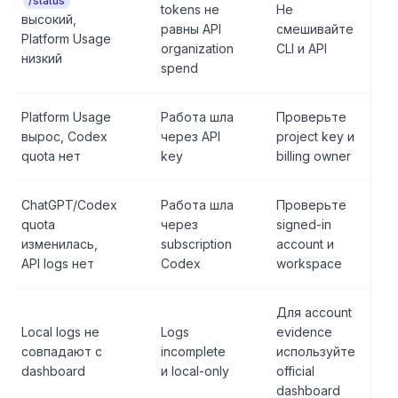
/status
tokens не
Не
высокий,
равны API
смешивайте
Platform Usage
organization
CLI и API
низкий
spend
Platform Usage
Работа шла
Проверьте
вырос, Codex
через API
project key и
quota нет
key
billing owner
ChatGPT/Codex
Работа шла
Проверьте
quota
через
signed-in
изменилась,
subscription
account и
API logs нет
Codex
workspace
Для account
Local logs не
Logs
evidence
совпадают с
incomplete
используйте
dashboard
и local-only
official
dashboard