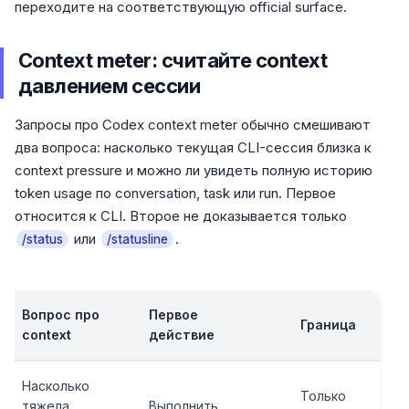
переходите на соответствующую official surface.
Context meter: считайте context
давлением сессии
Запросы про Codex context meter обычно смешивают
два вопроса: насколько текущая CLI-сессия близка к
context pressure и можно ли увидеть полную историю
token usage по conversation, task или run. Первое
относится к CLI. Второе не доказывается только
или
.
/status
/statusline
Вопрос про
Первое
Граница
context
действие
Насколько
Только
тяжела
Выполнить