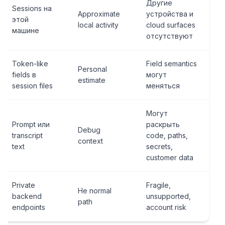
Другие
Sessions на
Approximate
устройства и
этой
local activity
cloud surfaces
машине
отсутствуют
Token-like
Field semantics
Personal
fields в
могут
estimate
session files
меняться
Могут
Prompt или
раскрыть
Debug
transcript
code, paths,
context
text
secrets,
customer data
Private
Fragile,
Не normal
backend
unsupported,
path
endpoints
account risk