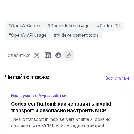
#
OpenAI Codex
#
Codex token usage
#
Codex CLI
#
OpenAI API usage
#
AI development tools
Поделиться
:
Читайте также
Все статьи
Инструменты AI-разработки
Codex config.toml: как исправить invalid
transport и безопасно настроить MCP
`invalid transport in mcp_servers.<name>` обычно
означает, что MCP block не задаёт transport.
Сделайте backup, верните `command` или `url`,