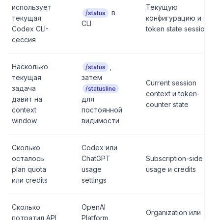
использует
Текущую
в
/status
текущая
конфигурацию и
CLI
Codex CLI-
token state session
сессия
Насколько
,
/status
текущая
затем
Current session
задача
/statusline
context и token-
давит на
для
counter state
context
постоянной
window
видимости
Сколько
Codex или
осталось
ChatGPT
Subscription-side
plan quota
usage
usage и credits
или credits
settings
Сколько
OpenAI
Organization или
потратил API
Platform