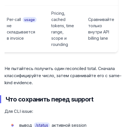
Pricing,
Per-call
cached
Сравнивайте
usage
не
tokens, time
только
складывается
range,
внутри API
в invoice
scope и
billing lane
rounding
Не пытайтесь получить один reconciled total. Сначала
классифицируйте число, затем сравнивайте его с same-
kind evidence.
Что сохранить перед support
Для CLI issue:
вывод
активной session
/status