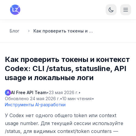
Перейти к основному содержанию
Блог
Как проверить токены и контекст Codex: CLI /status, statusline, API usage и локальные логи
Как проверить токены и контекст
Codex: CLI /status, statusline, API
usage и локальные логи
AI Free API Team
•
23 мая 2026 г.
•
A
Обновлено
24 мая 2026 г.
•
10
мин чтения
•
Инструменты AI-разработки
У Codex нет одного общего token или context
usage number. Для текущей сессии используйте
/status, для видимых context/token counters —