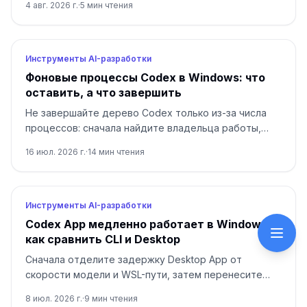
4 авг. 2026 г.
·
5
мин чтения
затем отдельно проверьте разбор и соединение.
Инструменты AI-разработки
Фоновые процессы Codex в Windows: что
оставить, а что завершить
Не завершайте дерево Codex только из-за числа
процессов: сначала найдите владельца работы,
проверьте активность и пройдите безопасный
16 июл. 2026 г.
·
14
мин чтения
выход.
Инструменты AI-разработки
Codex App медленно работает в Windows:
как сравнить CLI и Desktop
Сначала отделите задержку Desktop App от
скорости модели и WSL-пути, затем перенесите
активную работу в Codex CLI, IDE или отчетный
8 июл. 2026 г.
·
9
мин чтения
маршрут.