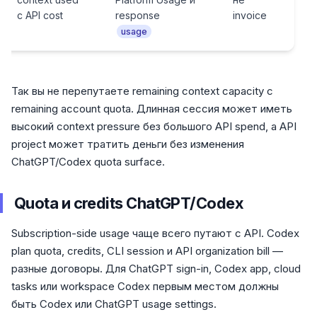
с API cost
response
invoice
usage
Так вы не перепутаете remaining context capacity с
remaining account quota. Длинная сессия может иметь
высокий context pressure без большого API spend, а API
project может тратить деньги без изменения
ChatGPT/Codex quota surface.
Quota и credits ChatGPT/Codex
Subscription-side usage чаще всего путают с API. Codex
plan quota, credits, CLI session и API organization bill —
разные договоры. Для ChatGPT sign-in, Codex app, cloud
tasks или workspace Codex первым местом должны
быть Codex или ChatGPT usage settings.