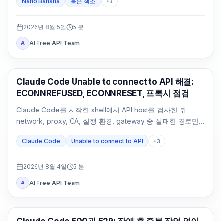
Nano Banana
붉은 색조
+
3
2026년 8월 5일
5
분
AI Free API Team
A
Claude Code
Claude Code Unable to connect to API 해결:
ECONNREFUSED, ECONNRESET, 프록시 점검
Claude Code를 시작한 shell에서 API host를 검사한 뒤
network, proxy, CA, 실행 환경, gateway 중 실패한 경로만
수정합니다.
Claude Code
Unable to connect to API
+
3
2026년 8월 4일
5
분
AI Free API Team
A
Claude Code