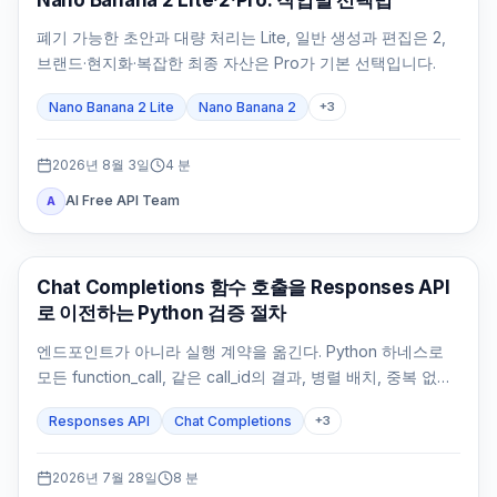
폐기 가능한 초안과 대량 처리는 Lite, 일반 생성과 편집은 2,
브랜드·현지화·복잡한 최종 자산은 Pro가 기본 선택입니다.
Nano Banana 2 Lite
Nano Banana 2
+
3
2026년 8월 3일
4
분
AI Free API Team
A
API 가이드
Chat Completions 함수 호출을 Responses API
로 이전하는 Python 검증 절차
엔드포인트가 아니라 실행 계약을 옮긴다. Python 하네스로
모든 function_call, 같은 call_id의 결과, 병렬 배치, 중복 없는
부작용과 최종 답변을 검증한다.
Responses API
Chat Completions
+
3
2026년 7월 28일
8
분