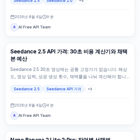
Seedance 2.5
Seedance 2.0
+
4
2026년 8월 4일
9
분
AI Free API Team
A
AI 비디오 생성
Seedance 2.5 API 가격: 30초 비용 계산기와 채택
본 예산
Seedance 2.5 30초 영상에는 공통 고정가가 없습니다. 해상
도, 영상 입력, 성공 생성 횟수, 채택률을 나눠 계산해야 합니
다.
Seedance 2.5
Seedance API 가격
+
3
2026년 8월 4일
4
분
AI Free API Team
A
AI 이미지 모델
Nano Banana 2 Lite·2·Pro: 작업별 선택법