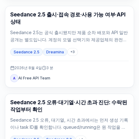
AI Video Generation
Seedance 2.5 출시·접속 경로·사용 가능 여부·API
상태
Seedance 2.5는 공식 출시됐지만 제품 순차 배포와 API 일반
공개는 별도입니다. 계정의 모델 선택기와 제공업체의 완전한
API 계약으로 확인하세요.
Seedance 2.5
Dreamina
+
3
2026년 8월 4일
3
분
AI Free API Team
A
AI 비디오 생성
Seedance 2.5 오류·대기열·시간 초과 진단: 수락된
작업부터 확인
Seedance 2.5 오류, 대기열, 시간 초과에서는 먼저 생성 기록
이나 task ID를 확인합니다. queued/running은 원 작업을 조
회하고 failed/expired는 정확한 증거로 처리합니다.