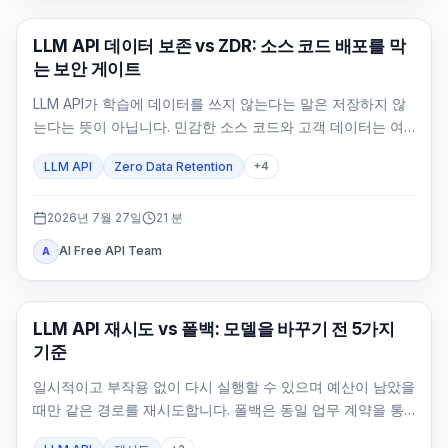
API 가이드
LLM API 데이터 보존 vs ZDR: 소스 코드 배포를 막
는 보안 게이트
LLM API가 학습에 데이터를 쓰지 않는다는 말은 저장하지 않
는다는 뜻이 아닙니다. 민감한 소스 코드와 고객 데이터는 여
섯 저장면, 정확한 route와 feature, 자체 로그까지 증명한 뒤
LLM API
Zero Data Retention
+
4
에만 배포해야 합니다.
2026년 7월 27일
21
분
AI Free API Team
A
API 가이드
LLM API 재시도 vs 폴백: 모델을 바꾸기 전 5가지
기준
일시적이고 부작용 없이 다시 실행할 수 있으며 예산이 남았을
때만 같은 경로를 재시도합니다. 폴백은 동일 업무 계약을 통
과한 경로에만 허용합니다.