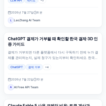
LLM API
재시도
+
2
2026년 7월 27일
6
분
LaoZhang AI Team
L
ChatGPT
ChatGPT 결제가 거부될 때 확인할 한국 결제·3D 인
증 가이드
결제가 거부되면 다른 플랫폼에서 다시 구독하기 전에 누가 결
제를 관리하는지, 실제 청구가 있는지부터 확인하세요. 한국
공식 웹 결제 수단과 카드 인증, 원래 계정, 중복 결제 방지 경
ChatGPT
결제 거부
+
4
로를 정리했습니다.
2026년 7월 22일
10
분
AI Free API Team
A
Claude AI
Claude Fable 5 사용 크레딧 비용: 토큰 계산과