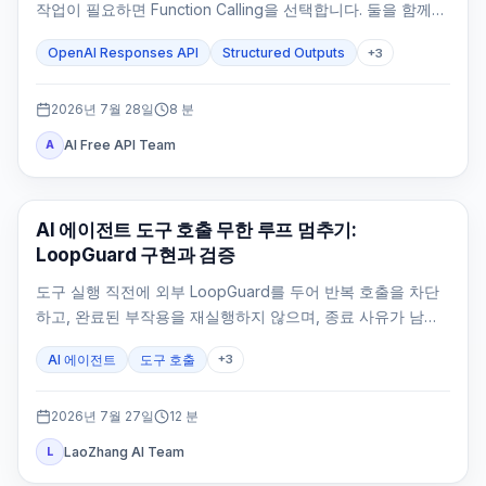
작업이 필요하면 Function Calling을 선택합니다. 둘을 함께
쓰는 것은 도구 결과 뒤에도 타입이 정해진 최종 응답이 필요
OpenAI Responses API
Structured Outputs
+
3
할 때뿐입니다.
2026년 7월 28일
8
분
AI Free API Team
A
AI API
AI 에이전트 도구 호출 무한 루프 멈추기:
LoopGuard 구현과 검증
도구 실행 직전에 외부 LoopGuard를 두어 반복 호출을 차단
하고, 완료된 부작용을 재실행하지 않으며, 종료 사유가 남는
상태로 에이전트를 멈춥니다.
AI 에이전트
도구 호출
+
3
2026년 7월 27일
12
분
LaoZhang AI Team
L