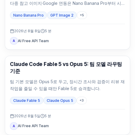
다중 참고 이미지·Google 연동은 Nano Banana Pro부터 시
험하세요. 포장 문구와 브랜드 대표 이미지는 같은 SKU로 둘
Nano Banana Pro
GPT Image 2
+
5
다 검수합니다.
2026년 8월 8일
5
분
AI Free API Team
A
Claude Code
Claude Code Fable 5 vs Opus 5: 팀 모델 라우팅
기준
팀 기본 모델은 Opus 5로 두고, 장시간 조사와 검증이 리뷰 재
작업을 줄일 수 있을 때만 Fable 5로 승격합니다.
Claude Fable 5
Claude Opus 5
+
3
2026년 8월 5일
5
분
AI Free API Team
A