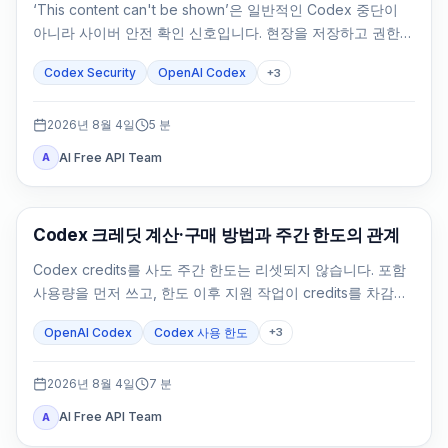
‘This content can't be shown’은 일반적인 Codex 중단이
아니라 사이버 안전 확인 신호입니다. 현장을 저장하고 권한을
확인한 뒤 방어 작업을 좁히세요.
Codex Security
OpenAI Codex
+
3
2026년 8월 4일
5
분
AI Free API Team
A
AI Development Tools
Codex 크레딧 계산·구매 방법과 주간 한도의 관계
Codex credits를 사도 주간 한도는 리셋되지 않습니다. 포함
사용량을 먼저 쓰고, 한도 이후 지원 작업이 credits를 차감합
니다.
OpenAI Codex
Codex 사용 한도
+
3
2026년 8월 4일
7
분
AI Free API Team
A