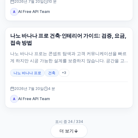
2026년 7월 20일
10
분
AI Free API Team
A
AI 이미지 생성
나노 바나나 프로 건축·인테리어 가이드: 검증, 요금,
접속 방법
나노 바나나 프로는 콘셉트 탐색과 고객 커뮤니케이션을 빠르
게 하지만 시공 가능한 설계를 보증하지 않습니다. 공간을 고
정하고 카메라·원근·스케일·동선을 검수해야 합니다.
나노 바나나 프로
건축
+
3
2026년 7월 20일
4
분
AI Free API Team
A
표시 중
24
/
334
더 보기