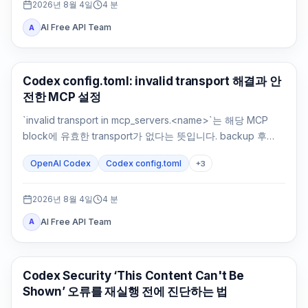
2026년 8월 4일
4
분
AI Free API Team
A
AI 개발 도구
Codex config.toml: invalid transport 해결과 안
전한 MCP 설정
`invalid transport in mcp_servers.<name>`는 해당 MCP
block에 유효한 transport가 없다는 뜻입니다. backup 후
`command`나 `url`을 복원하고 parsing과 연결을 따로 확인
OpenAI Codex
Codex config.toml
+
3
하세요.
2026년 8월 4일
4
분
AI Free API Team
A
OpenAI Codex
Codex Security ‘This Content Can't Be
Shown’ 오류를 재실행 전에 진단하는 법