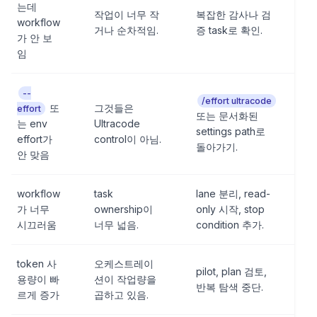
는데
작업이 너무 작
복잡한 감사나 검
workflow
거나 순차적임.
증 task로 확인.
가 안 보
임
--
/effort ultracode
또
그것들은
effort
또는 문서화된
는 env
Ultracode
settings path로
effort가
control이 아님.
돌아가기.
안 맞음
workflow
task
lane 분리, read-
가 너무
ownership이
only 시작, stop
시끄러움
너무 넓음.
condition 추가.
token 사
오케스트레이
pilot, plan 검토,
용량이 빠
션이 작업량을
반복 탐색 중단.
르게 증가
곱하고 있음.