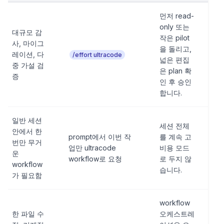
먼저 read-
only 또는
대규모 감
작은 pilot
사, 마이그
을 돌리고,
레이션, 다
/effort ultracode
넓은 편집
중 가설 검
은 plan 확
증
인 후 승인
합니다.
일반 세션
세션 전체
안에서 한
prompt에서 이번 작
를 계속 고
번만 무거
업만 ultracode
비용 모드
운
workflow로 요청
로 두지 않
workflow
습니다.
가 필요함
workflow
한 파일 수
오케스트레