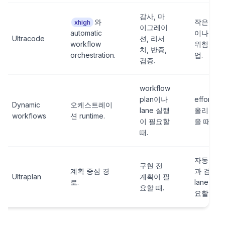
감사, 마
와
작은 수정
xhigh
이그레이
automatic
이나 낮은
Ultracode
션, 리서
workflow
위험 작
치, 반증,
orchestration.
업.
검증.
workflow
plan이나
effort만
Dynamic
오케스트레이
lane 실행
올리고 싶
workflows
션 runtime.
이 필요할
을 때.
때.
자동 실행
구현 전
계획 중심 경
과 검증
Ultraplan
계획이 필
로.
lane이 필
요할 때.
요할 때.