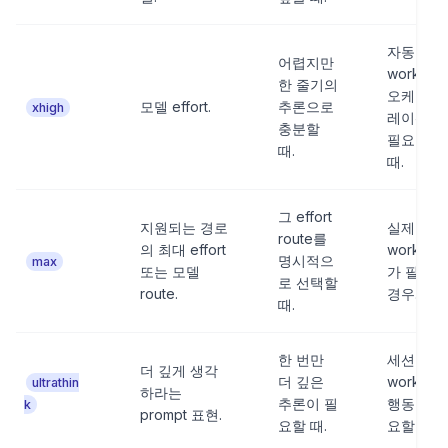
자동
어렵지만
workflow
한 줄기의
오케스트
모델 effort.
추론으로
xhigh
레이션이
충분할
필요할
때.
때.
그 effort
지원되는 경로
실제로는
route를
의 최대 effort
workflow
명시적으
max
또는 모델
가 필요한
로 선택할
route.
경우.
때.
한 번만
세션 수준
더 깊게 생각
더 깊은
workflow
ultrathin
하라는
추론이 필
행동이 필
k
prompt 표현.
요할 때.
요할 때.