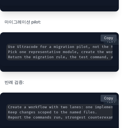
마이그레이션 pilot:
Copy
TEXT
Return the migration rule, the test command, and wha
반례 검증:
Copy
TEXT
Report the commands run, strongest counterexample, a