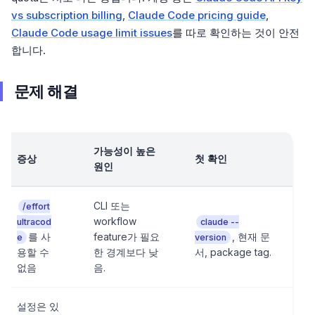
vs subscription billing
,
Claude Code pricing guide
,
Claude Code usage limit issues
를 따로 확인하는 것이 안전
합니다.
문제 해결
가능성이 높은
증상
첫 확인
원인
CLI 또는
/effort
workflow
ultracod
claude --
를 사
feature가 필요
, 현재 문
e
version
용할 수
한 경계보다 낮
서, package tag.
없음
음.
설정은 있