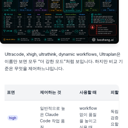
Ultracode, xhigh, ultrathink, dynamic workflows, Ultraplan은
이름만 보면 모두 “더 강한 모드”처럼 보입니다. 하지만 비교 기
준은 무엇을 제어하느냐입니다.
표면
제어하는 것
사용할 때
피할 때
일반적으로 높
workflow
독립 lane
은 Claude
없이 품질
검증이 필
high
Code 작업 품
을 높이고
요할 때.
질.
싶을 때.