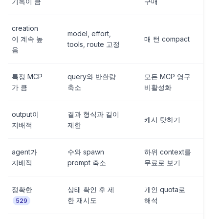
기록이 큼
구매
creation
model, effort,
이 계속 높
매 턴 compact
tools, route 고정
음
특정 MCP
query와 반환량
모든 MCP 영구
가 큼
축소
비활성화
output이
결과 형식과 길이
캐시 탓하기
지배적
제한
agent가
수와 spawn
하위 context를
지배적
prompt 축소
무료로 보기
정확한
상태 확인 후 제
개인 quota로
한 재시도
해석
529