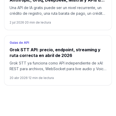
Anthropic, Groq, DeepSeek, Mistral y APIs de
imágenes
Una API de IA gratis puede ser un nivel recurrente, un
crédito de registro, una ruta barata de pago, un crédito
de plataforma o una variante de gateway. La decisión
2 jul 2026
·
20
min de lectura
empieza por el dueño del límite.
Guías de API
Grok STT API: precio, endpoint, streaming y
ruta correcta en abril de 2026
Grok STT ya funciona como API independiente de xAI:
REST para archivos, WebSocket para live audio y Voice
Agent API solo para conversación hablada.
20 abr 2026
·
12
min de lectura