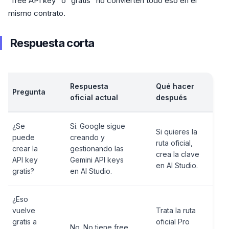
“free API key” o “gratis” no convierten todo eso en el
mismo contrato.
Respuesta corta
Respuesta
Qué hacer
Pregunta
oficial actual
después
¿Se
Sí. Google sigue
Si quieres la
puede
creando y
ruta oficial,
crear la
gestionando las
crea la clave
API key
Gemini API keys
en AI Studio.
gratis?
en AI Studio.
¿Eso
vuelve
Trata la ruta
gratis a
oficial Pro
No. No tiene free