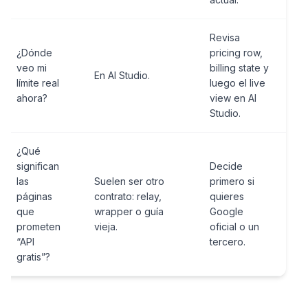
Revisa
¿Dónde
pricing row,
veo mi
billing state y
En AI Studio.
límite real
luego el live
ahora?
view en AI
Studio.
¿Qué
significan
Decide
las
Suelen ser otro
primero si
páginas
contrato: relay,
quieres
que
wrapper o guía
Google
prometen
vieja.
oficial o un
“API
tercero.
gratis”?