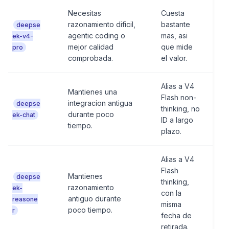
Necesitas
Cuesta
razonamiento dificil,
bastante
deepse
agentic coding o
mas, asi
ek-v4-
mejor calidad
que mide
pro
comprobada.
el valor.
Alias a V4
Mantienes una
Flash non-
integracion antigua
deepse
thinking, no
durante poco
ek-chat
ID a largo
tiempo.
plazo.
Alias a V4
Flash
Mantienes
deepse
thinking,
razonamiento
ek-
con la
antiguo durante
reasone
misma
poco tiempo.
r
fecha de
retirada.