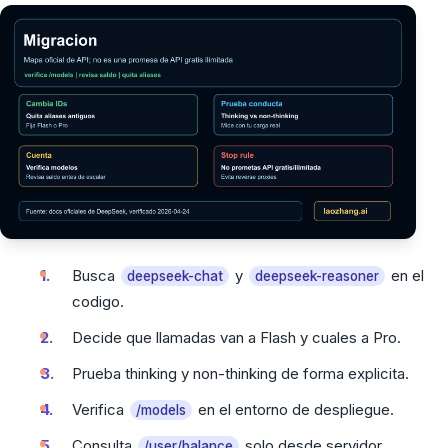
Busca
y
en el
deepseek-chat
deepseek-reasoner
codigo.
Decide que llamadas van a Flash y cuales a Pro.
Prueba thinking y non-thinking de forma explicita.
Verifica
en el entorno de despliegue.
/models
Consulta
solo desde servidor.
/user/balance