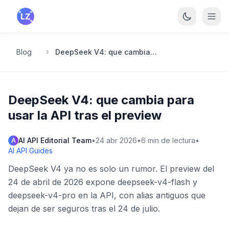
Saltar al contenido principal
Blog
DeepSeek V4: que cambia para usar la API tras el preview
DeepSeek V4: que cambia para
usar la API tras el preview
AI API Editorial Team
•
24 abr 2026
•
6
min de lectura
•
A
AI API Guides
DeepSeek V4 ya no es solo un rumor. El preview del
24 de abril de 2026 expone deepseek-v4-flash y
deepseek-v4-pro en la API, con alias antiguos que
dejan de ser seguros tras el 24 de julio.