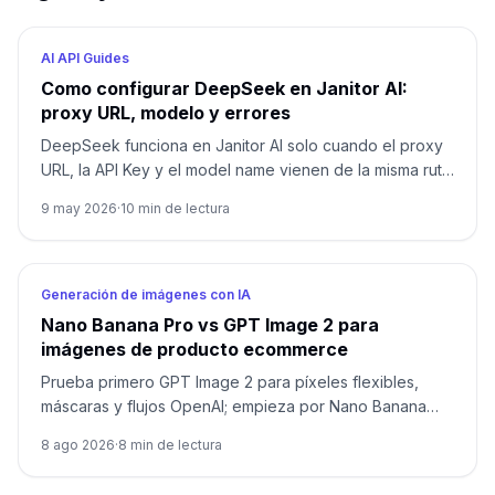
AI API Guides
Como configurar DeepSeek en Janitor AI:
proxy URL, modelo y errores
DeepSeek funciona en Janitor AI solo cuando el proxy
URL, la API Key y el model name vienen de la misma ruta:
API directa de DeepSeek o proxy de proveedor.
9 may 2026
·
10
min de lectura
Generación de imágenes con IA
Nano Banana Pro vs GPT Image 2 para
imágenes de producto ecommerce
Prueba primero GPT Image 2 para píxeles flexibles,
máscaras y flujos OpenAI; empieza por Nano Banana
Pro para 1K/2K/4K, varias referencias y Google.
8 ago 2026
·
8
min de lectura
Compara ambos cuando el envase, el texto localizado o
el héroe de marca no admitan fallos.