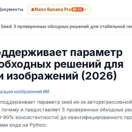
Документы
🍌
Nano Banana Pro
$0.09
 Seed: 5 проверенных обходных решений для стабильной ге
поддерживает параметр
 обходных решений для
и изображений (2026)
ерация изображений ИИ
не поддерживает параметр seed из-за авторегрессивной
т почему и предоставляет 5 проверенных обходных р
0-90% консистентности) до квантифицированного пр
ми кода на Python.