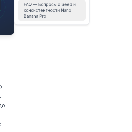
FAQ — Вопросы о Seed и
консистентности Nano
Banana Pro
о
.
до
х