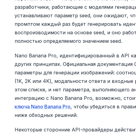
разработчики, работающие с моделями генерации 
устанавливают параметр seed, они ожидают, что
промптом каждый раз будет генерировать иден
воспроизводимости на основе seed, и оно рабо
полностью определяемого значением seed.
Nano Banana Pro, идентифицированный в API к
других принципах. Официальная документация 
параметры для генерации изображений: соотноше
(1K, 2K или 4K), модальности ответа и входные
этом списке, и нет параметра, выполняющего а
интеграцию с Nano Banana Pro, возможно, сто
ключа Nano Banana Pro
, чтобы убедиться в пра
ниже обходных решений.
Некоторые сторонние API-провайдеры действит