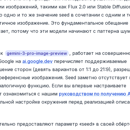
изображений, такими как Flux 2.0 или Stable Diffusion
 одно и то же значение seed в сочетании с одним и 
тичное изображение. Это фундаментальное обещание
тает, потому что эти модели начинают с паттерна шум
ак
, работает на совершенн
gemini-3-pro-image-preview
Google на
ai.google.dev
перечисляет поддерживаемые
ние сторон (девять вариантов от 1:1 до 21:9), разре
 референсные изображения. Seed заметно отсутствует 
налогичную функцию. Если вы впервые настраиваете
ит ознакомиться с нашим
руководством по получению A
вильной настройке окружения перед реализацией опис
ельно предоставляют параметр «seed» в своей обёр