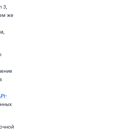
 3,
тем же
а,
о
шение
в
PI-
анных
точной