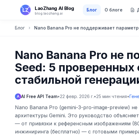
Перейти к основному содержанию
LaoZhang AI Blog
Блог
О блоге
blog.laozhang.ai
Блог
Nano Banana Pro не поддерживает параметр
Nano Banana Pro не 
Seed: 5 проверенных
стабильной генераци
AI Free API Team
•
22 февр. 2026 г.
•
25
мин чтения
•
Ген
A
Nano Banana Pro (gemini-3-pro-image-preview) 
архитектуры Gemini. Это руководство объясняе
— от привязки к референсным изображениям (8
инжиниринга (бесплатно) — с готовыми примера