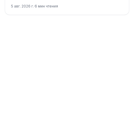
переходите на Fable 5 только для долгой и
5 авг. 2026 г.
·
6
мин чтения
неоднозначной работы.