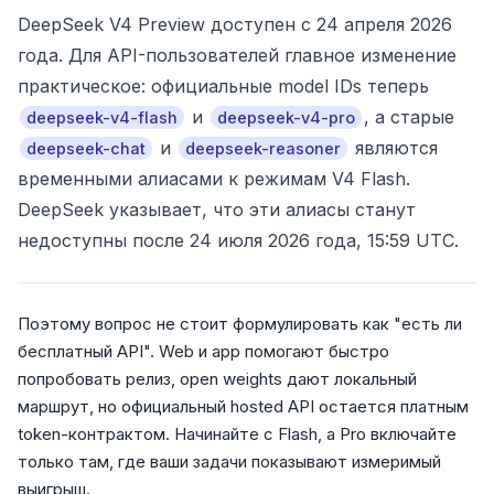
DeepSeek V4 Preview доступен с 24 апреля 2026
года. Для API-пользователей главное изменение
практическое: официальные model IDs теперь
и
, а старые
deepseek-v4-flash
deepseek-v4-pro
и
являются
deepseek-chat
deepseek-reasoner
временными алиасами к режимам V4 Flash.
DeepSeek указывает, что эти алиасы станут
недоступны после 24 июля 2026 года, 15:59 UTC.
Поэтому вопрос не стоит формулировать как "есть ли
бесплатный API". Web и app помогают быстро
попробовать релиз, open weights дают локальный
маршрут, но официальный hosted API остается платным
token-контрактом. Начинайте с Flash, а Pro включайте
только там, где ваши задачи показывают измеримый
выигрыш.