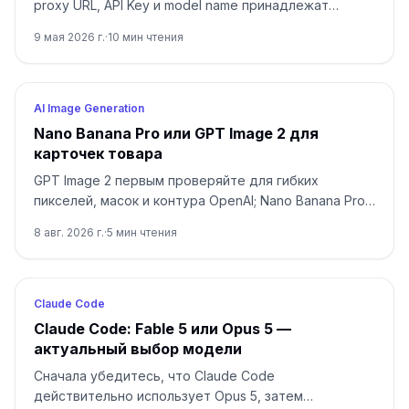
proxy URL, API Key и model name принадлежат
одному маршруту: прямому DeepSeek API или
9 мая 2026 г.
·
10
мин чтения
провайдерскому proxy.
AI Image Generation
Nano Banana Pro или GPT Image 2 для
карточек товара
GPT Image 2 первым проверяйте для гибких
пикселей, масок и контура OpenAI; Nano Banana Pro
— для 1K/2K/4K и нескольких референсов Google.
8 авг. 2026 г.
·
5
мин чтения
Упаковку, точную кириллицу и главное изображение
проверяйте в обеих моделях.
Claude Code
Claude Code: Fable 5 или Opus 5 —
актуальный выбор модели
Сначала убедитесь, что Claude Code
действительно использует Opus 5, затем