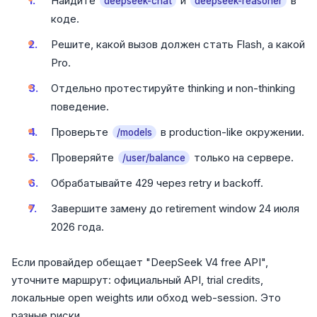
Найдите
и
в
deepseek-chat
deepseek-reasoner
коде.
Решите, какой вызов должен стать Flash, а какой
Pro.
Отдельно протестируйте thinking и non-thinking
поведение.
Проверьте
в production-like окружении.
/models
Проверяйте
только на сервере.
/user/balance
Обрабатывайте 429 через retry и backoff.
Завершите замену до retirement window 24 июля
2026 года.
Если провайдер обещает "DeepSeek V4 free API",
уточните маршрут: официальный API, trial credits,
локальные open weights или обход web-session. Это
разные риски.