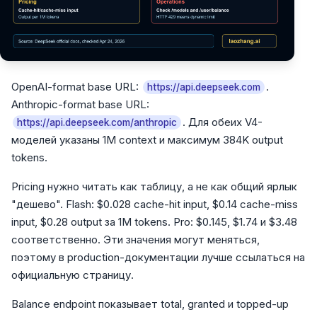
OpenAI-format base URL:
.
https://api.deepseek.com
Anthropic-format base URL:
. Для обеих V4-
https://api.deepseek.com/anthropic
моделей указаны 1M context и максимум 384K output
tokens.
Pricing нужно читать как таблицу, а не как общий ярлык
"дешево". Flash: $0.028 cache-hit input, $0.14 cache-miss
input, $0.28 output за 1M tokens. Pro: $0.145, $1.74 и $3.48
соответственно. Эти значения могут меняться,
поэтому в production-документации лучше ссылаться на
официальную страницу.
Balance endpoint показывает total, granted и topped-up