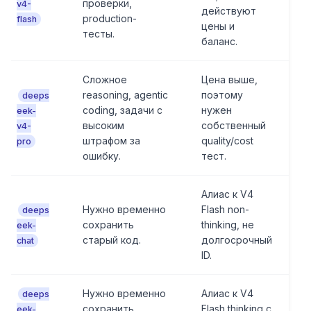
проверки,
v4-
действуют
production-
flash
цены и
тесты.
баланс.
Сложное
Цена выше,
reasoning, agentic
поэтому
deeps
coding, задачи с
нужен
eek-
высоким
собственный
v4-
штрафом за
quality/cost
pro
ошибку.
тест.
Алиас к V4
Нужно временно
Flash non-
deeps
сохранить
thinking, не
eek-
старый код.
долгосрочный
chat
ID.
Нужно временно
Алиас к V4
deeps
сохранить
Flash thinking с
eek-