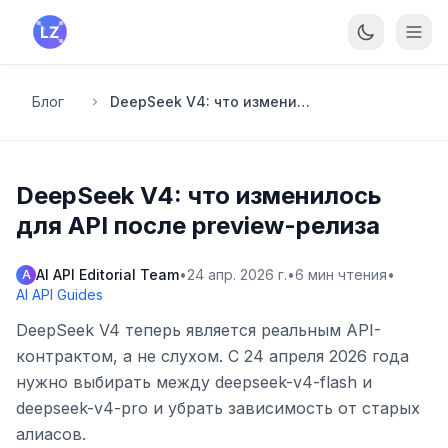
Перейти к основному содержанию
Блог
DeepSeek V4: что изменилось для API после preview-релиза
DeepSeek V4: что изменилось
для API после preview-релиза
AI API Editorial Team
•
24 апр. 2026 г.
•
6
мин чтения
•
A
AI API Guides
DeepSeek V4 теперь является реальным API-
контрактом, а не слухом. С 24 апреля 2026 года
нужно выбирать между deepseek-v4-flash и
deepseek-v4-pro и убрать зависимость от старых
алиасов.