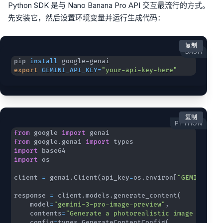
Python SDK 是与 Nano Banana Pro API 交互最流行的方式。
先安装它，然后设置环境变量并运行生成代码：
复制
BASH
pip 
install
export
GEMINI_API_KEY
=
"your-api-key-here"
复制
PYTHON
from
 google 
import
from
 google
.
genai 
import
import
import
client 
=
 genai
.
Client
(
api_key
=
os
.
environ
[
"GEMINI_API
response 
=
 client
.
models
.
generate_content
(
    model
=
"gemini-3-pro-image-preview"
,
    contents
=
"Generate a photorealistic image of a f
    config
=
types
.
GenerateContentConfig
(