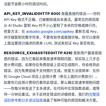
法能节省数小时的调试时间。
API_KEY_INVALID(HTTP 400)
是最直接的错误——你的
API Key 格式不正确、已被删除或尚未激活。最常见的原因是
从 AI Studio 复制 Key 时不小心复制了多余的空格或换行符。
修复方法：在
aistudio.google.com/apikey
重新生成 Key，
并仔细复制完整字符串，不要有前导或尾随空格。你可以使用
上面设置部分描述的简单 cURL 测试来验证 Key 是否有效。
RESOURCE_EXHAUSTED(HTTP 429)
是新用户最容易困
惑的错误，因为它看起来像是速率限制问题，但实际上几乎总
是计费问题。如果你在免费层级上尝试生成图片，你会收到此
错误，因为免费层级不支持图片生成。修复方法很简单：在你
的 Google Cloud 项目上启用计费（参见上面的计费部分）。
如果你已启用计费但仍看到此错误，那么确实是速率限制问题
——你每分钟发送了太多请求。在代码中实现指数退避，或等
待一分钟后重试。关于此特定错误的详细排查，我们的
完整错
误码参考
和
分步调试指南
涵盖了每种可能的原因和解决方案。