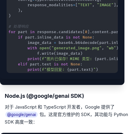
        response_modalities
=
[
"TEXT"
,
"IMAGE"
]
,
)
,
)
# 处理响应
for
 part 
in
 response
.
candidates
[
0
]
.
content
.
parts
:
if
 part
.
inline_data 
is
not
None
:
        image_data 
=
 base64
.
b64decode
(
part
.
inline_da
with
open
(
"generated_image.png"
,
"wb"
)
as
 f
:
            f
.
write
(
image_data
)
print
(
f"图片已保存！MIME 类型: 
{
part
.
inline_dat
elif
 part
.
text 
is
not
None
:
print
(
f"模型回复: 
{
part
.
text
}
"
)
Node.js (@google/genai SDK)
对于 JavaScript 和 TypeScript 开发者，Google 提供了
包。这是官方维护的 SDK，其功能与 Python
@google/genai
SDK 高度一致：