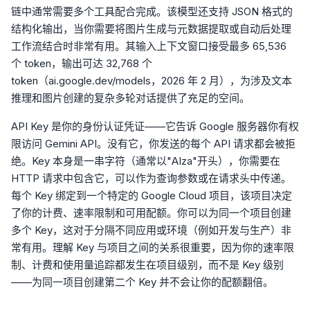
链中通常需要多个工具配合完成。该模型还支持 JSON 格式的
结构化输出，当你需要将图片生成与元数据提取或自动后处理
工作流结合时非常有用。其输入上下文窗口接受最多 65,536
个 token，输出可达 32,768 个
token（ai.google.dev/models，2026 年 2 月），为涉及文本
推理和图片创建的复杂多轮对话提供了充足的空间。
API Key 是你的身份认证凭证——它告诉 Google 服务器你有权
限访问 Gemini API。没有它，你发送的每个 API 请求都会被拒
绝。Key 本身是一串字符（通常以"AIza"开头），你需要在
HTTP 请求中包含它，可以作为查询参数或在请求头中传递。
每个 Key 绑定到一个特定的 Google Cloud 项目，该项目决定
了你的计费、速率限制和可用配额。你可以为同一个项目创建
多个 Key，这对于分隔不同应用或环境（例如开发与生产）非
常有用。理解 Key 与项目之间的关系很重要，因为你的速率限
制、计费和使用量追踪都发生在项目级别，而不是 Key 级别
——为同一项目创建第二个 Key 并不会让你的配额翻倍。