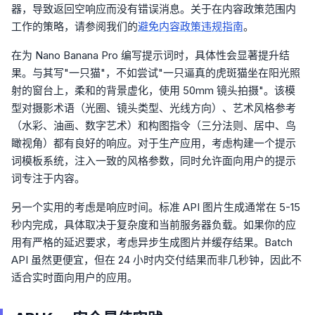
器，导致返回空响应而没有错误消息。关于在内容政策范围内
工作的策略，请参阅我们的
避免内容政策违规指南
。
在为 Nano Banana Pro 编写提示词时，具体性会显著提升结
果。与其写"一只猫"，不如尝试"一只逼真的虎斑猫坐在阳光照
射的窗台上，柔和的背景虚化，使用 50mm 镜头拍摄"。该模
型对摄影术语（光圈、镜头类型、光线方向）、艺术风格参考
（水彩、油画、数字艺术）和构图指令（三分法则、居中、鸟
瞰视角）都有良好的响应。对于生产应用，考虑构建一个提示
词模板系统，注入一致的风格参数，同时允许面向用户的提示
词专注于内容。
另一个实用的考虑是响应时间。标准 API 图片生成通常在 5-15
秒内完成，具体取决于复杂度和当前服务器负载。如果你的应
用有严格的延迟要求，考虑异步生成图片并缓存结果。Batch
API 虽然更便宜，但在 24 小时内交付结果而非几秒钟，因此不
适合实时面向用户的应用。