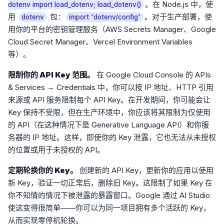
。在 Node.js 中，使
dotenv import load_dotenv; load_dotenv()
用
包：
。对于生产部署，使
dotenv
import 'dotenv/config'
用你的平台的密钥管理服务（AWS Secrets Manager、Google
Cloud Secret Manager、Vercel Environment Variables
等）。
限制你的 API Key 范围。
在 Google Cloud Console 的 APIs
& Services → Credentials 中，你可以按 IP 地址、HTTP 引用
来源或 API 服务限制每个 API Key。在开发期间，你可能会让
Key 保持不受限，但在生产环境中，你应该将其限制为仅使用
的 API（在这种情况下是 Generative Language API）和你服
务器的 IP 地址。这样，即使你的 Key 泄露，它也无法从未授权
的位置或用于未授权的 API。
定期轮换你的 Key。
创建新的 API Key，更新你的应用以使用
新 Key，验证一切正常后，删除旧 Key。这限制了如果 Key 在
你不知情的情况下被泄露的暴露窗口。Google 通过 AI Studio
使这变得很简单——你可以为同一项目拥有多个活跃的 Key，
从而实现零停机轮换。