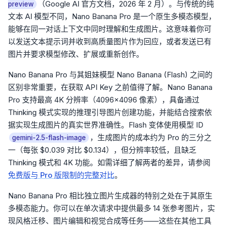
（Google AI 官方文档，2026 年 2 月）。与传统的纯
preview
文本 AI 模型不同，Nano Banana Pro 是一个原生多模态模型，
能够在同一对话上下文中同时理解和生成图片。这意味着你可
以发送文本提示词并收到高质量图片作为回应，或者发送已有
图片并要求模型修改、扩展或重新创作。
Nano Banana Pro 与其姐妹模型 Nano Banana (Flash) 之间的
区别非常重要，在获取 API Key 之前值得了解。Nano Banana
Pro 支持最高 4K 分辨率（4096×4096 像素），具备通过
Thinking 模式实现的推理引导图片创建功能，并能结合搜索依
据实现生成图片的真实世界准确性。Flash 变体使用模型 ID
，生成图片的成本约为 Pro 的三分之
gemini-2.5-flash-image
一（每张 $0.039 对比 $0.134），但分辨率较低，且缺乏
Thinking 模式和 4K 功能。如需详细了解两者的差异，请参阅
免费版与 Pro 版限制的完整对比
。
Nano Banana Pro 相比独立图片生成器的特别之处在于其原生
多模态能力。你可以在单次请求中提供最多 14 张参考图片，实
现风格迁移、图片编辑和视觉合成等任务——这些在其他工具