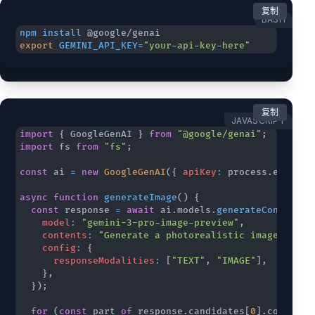
复制
BASH
npm
install
export
GEMINI_API_KEY
=
"your-api-key-here"
复制
JAVASCRIPT
import
{
 GoogleGenAI 
}
from
"@google/genai"
;
import
 fs 
from
"fs"
;
const
 ai 
=
new
GoogleGenAI
(
{
apiKey
:
 process
.
env
.
GEM
async
function
generateImage
(
)
{
const
 response 
=
await
 ai
.
models
.
generateContent
(
{
model
:
"gemini-3-pro-image-preview"
,
contents
:
"Generate a photorealistic image of a 
config
:
{
responseModalities
:
[
"TEXT"
,
"IMAGE"
]
,
}
,
}
)
;
for
(
const
 part 
of
 response
.
candidates
[
0
]
.
content
.