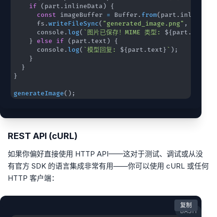
if
(
part
.
inlineData
)
{
const
 imageBuffer 
=
 Buffer
.
from
(
part
.
inlineDat
      fs
.
writeFileSync
(
"generated_image.png"
,
 imageB
      console
.
log
(
`
图片已保存！MIME 类型: 
${
part
.
inline
}
else
if
(
part
.
text
)
{
      console
.
log
(
`
模型回复: 
${
part
.
text
}
`
)
;
}
}
}
generateImage
(
)
;
REST API (cURL)
如果你偏好直接使用 HTTP API——这对于测试、调试或从没
有官方 SDK 的语言集成非常有用——你可以使用 cURL 或任何
HTTP 客户端：
复制
BASH