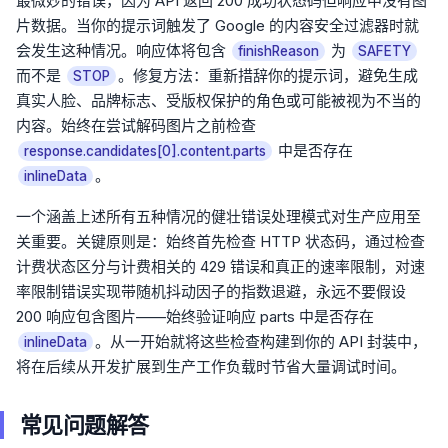
最微妙的错误，因为 API 返回 200 成功状态码但响应中没有图
片数据。当你的提示词触发了 Google 的内容安全过滤器时就
会发生这种情况。响应体将包含
为
finishReason
SAFETY
而不是
。修复方法：重新措辞你的提示词，避免生成
STOP
真实人脸、品牌标志、受版权保护的角色或可能被视为不当的
内容。始终在尝试解码图片之前检查
中是否存在
response.candidates[0].content.parts
。
inlineData
一个涵盖上述所有五种情况的健壮错误处理模式对生产应用至
关重要。关键原则是：始终首先检查 HTTP 状态码，通过检查
计费状态区分与计费相关的 429 错误和真正的速率限制，对速
率限制错误实现带随机抖动因子的指数退避，永远不要假设
200 响应包含图片——始终验证响应 parts 中是否存在
。从一开始就将这些检查构建到你的 API 封装中，
inlineData
将在后续从开发扩展到生产工作负载时节省大量调试时间。
常见问题解答