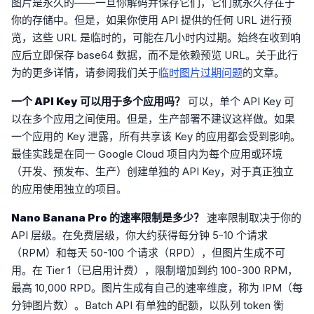
图片是永久的——一旦你解码并保存它们，它们就永久存在于
你的存储中。但是，如果你使用 API 提供的任何 URL 进行预
览，这些 URL 是临时的，可能在几小时内过期。始终在收到响
应后立即保存 base64 数据，而不是依赖预览 URL。关于此行
为的更多详情，请参阅我们关于
临时图片过期问题
的文章。
一个 API Key 可以用于多个应用吗？
可以，单个 API Key 可
以在多个应用之间使用。但是，生产部署不建议这样做。如果
一个应用的 Key 泄露，所有共享该 Key 的应用都会受到影响。
最佳实践是在同一 Google Cloud 项目内为每个应用或环境
（开发、预发布、生产）创建单独的 API Key，对于真正独立
的应用使用独立的项目。
Nano Banana Pro 的速率限制是多少？
速率限制取决于你的
API 层级。在免费层级，你大约获得每分钟 5-10 个请求
（RPM）和每天 50-100 个请求（RPD），但图片生成不可
用。在 Tier 1（已启用计费），限制增加到约 100-300 RPM，
最高 10,000 RPD。图片生成有自己的速率维度，称为 IPM（每
分钟图片数）。Batch API 有单独的配额，以队列 token 衡