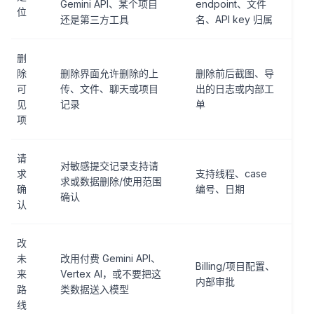
Gemini API、某个项目
endpoint、文件
位
还是第三方工具
名、API key 归属
删
除
删除界面允许删除的上
删除前后截图、导
可
传、文件、聊天或项目
出的日志或内部工
见
记录
单
项
请
对敏感提交记录支持请
求
支持线程、case
求或数据删除/使用范围
确
编号、日期
确认
认
改
未
改用付费 Gemini API、
Billing/项目配置、
来
Vertex AI，或不要把这
内部审批
路
类数据送入模型
线