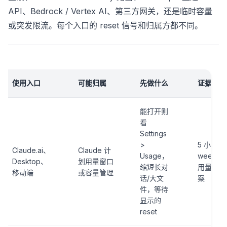
API、Bedrock / Vertex AI、第三方网关，还是临时容量
或突发限流。每个入口的 reset 信号和归属方都不同。
使用入口
可能归属
先做什么
证据
能打开则
看
Settings
>
5 小时、s
Claude.ai、
Claude 计
Usage，
weekly 
Desktop、
划用量窗口
缩短长对
用量条，ca
移动端
或容量管理
话/大文
案
件，等待
显示的
reset