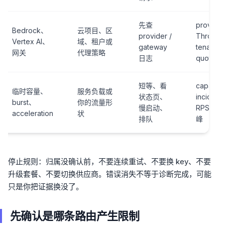
先查
provide
Bedrock、
云项目、区
provider /
Throttli
Vertex AI、
域、租户或
gateway
tenant p
网关
代理策略
日志
quota
短等、看
capaci
临时容量、
服务负载或
状态页、
inciden
burst、
你的流量形
慢启动、
RPS/con
acceleration
状
排队
峰
停止规则：归属没确认前，不要连续重试、不要换 key、不要
升级套餐、不要切换供应商。错误消失不等于诊断完成，可能
只是你把证据换没了。
先确认是哪条路由产生限制