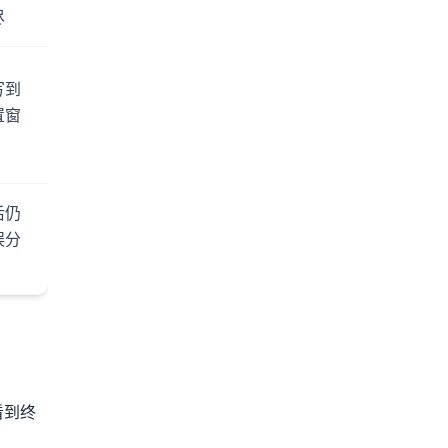
尽
写到
置窗
后仍
误分
看到终