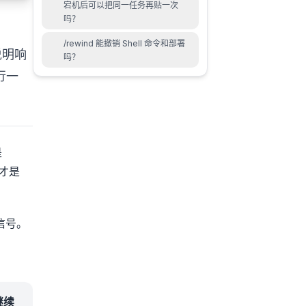
宕机后可以把同一任务再贴一次
吗？
/rewind 能撤销 Shell 命令和部署
说明响
吗？
行一
是
种才是
信号。
继续