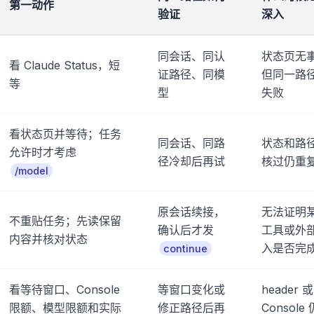
第一动作
验证
深入
同会话、同认
状态页无
看 Claude Status，短
证路径、同模
但同一路
等
型
失败
看状态页并等待；任务
同会话、同路
状态和路
允许时才考虑
径冷却后再试
核过仍重
/model
原会话续接，
无法证明
不重贴任务；先读保留
确认后才发
工具或外
内容并核对状态
入是否完
continue
看等待窗口、Console
等窗口变化或
header 或
限额、模型限额和实际
修正路径后再
Console