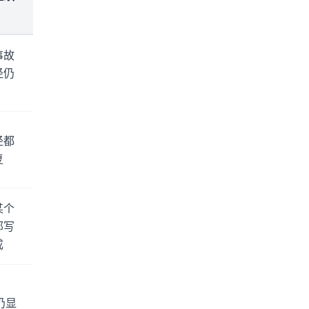
事故
径仍
径都
复
某个
部写
成
 仍显