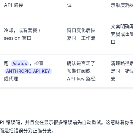
API 路径
试
示额度耗
文案明确
冷却，或看套餐 /
窗口变化后恢
套餐或重
session 窗口
复同一工作流
口
跑
，检查
确认是否走了
清理路径
/status
预期订阅或
是同一错
ANTHROPIC_API_KEY
或代理
API key 路径
支
ude API 错误码，并且会在显示很多错误前先自动重试。这意味着你
，而是把错误分到正确分支。