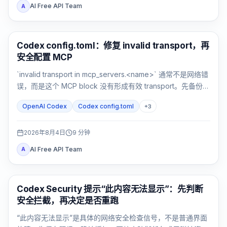
AI Free API Team
A
AI 开发工具
Codex config.toml：修复 invalid transport，再
安全配置 MCP
`invalid transport in mcp_servers.<name>` 通常不是网络错
误，而是这个 MCP block 没有形成有效 transport。先备份，
再恢复 `command` 或 `url`，最后验证解析与连接。
OpenAI Codex
Codex config.toml
+
3
2026年8月4日
9
分钟
AI Free API Team
A
OpenAI Codex
Codex Security 提示“此内容无法显示”：先判断
安全拦截，再决定是否重跑
“此内容无法显示”是具体的网络安全检查信号，不是普通界面