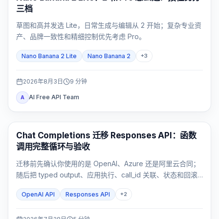
三档
草图和高并发选 Lite，日常生成与编辑从 2 开始；复杂专业资
产、品牌一致性和精细控制优先考虑 Pro。
Nano Banana 2 Lite
Nano Banana 2
+
3
2026年8月3日
9
分钟
AI Free API Team
A
API 指南
Chat Completions 迁移 Responses API：函数
调用完整循环与验收
迁移前先确认你使用的是 OpenAI、Azure 还是阿里云合同；
随后把 typed output、应用执行、call_id 关联、状态和回滚
作为一个完整闭环验收。
OpenAI API
Responses API
+
2