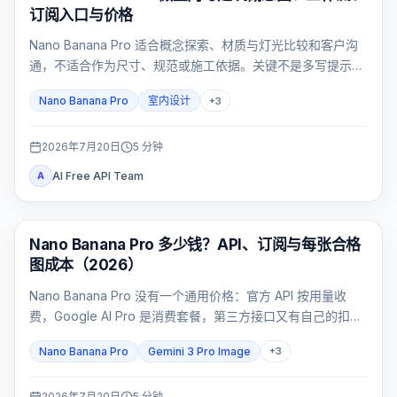
订阅入口与价格
Nano Banana Pro 适合概念探索、材质与灯光比较和客户沟
通，不适合作为尺寸、规范或施工依据。关键不是多写提示
词，而是先锁定空间，再用五项验收卡淘汰漂移结果。
Nano Banana Pro
室内设计
+
3
2026年7月20日
5
分钟
AI Free API Team
A
AI 图片生成
Nano Banana Pro 多少钱？API、订阅与每张合格
图成本（2026）
Nano Banana Pro 没有一个通用价格：官方 API 按用量收
费，Google AI Pro 是消费套餐，第三方接口又有自己的扣费
合同。
Nano Banana Pro
Gemini 3 Pro Image
+
3
2026年7月20日
5
分钟