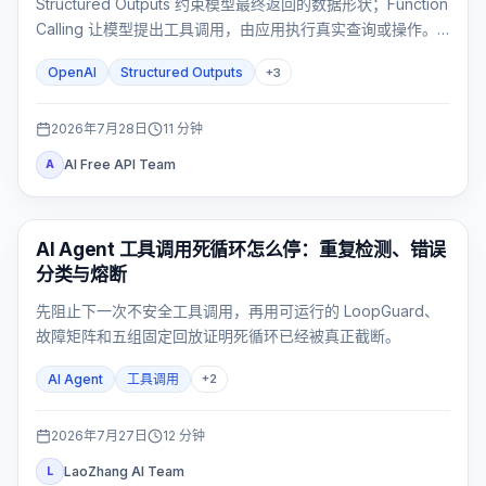
Structured Outputs 约束模型最终返回的数据形状；Function
Calling 让模型提出工具调用，由应用执行真实查询或操作。
需要先查数据再返回固定 UI 对象时，才使用两者组合。
OpenAI
Structured Outputs
+
3
2026年7月28日
11
分钟
AI Free API Team
A
AI API
AI Agent 工具调用死循环怎么停：重复检测、错误
分类与熔断
先阻止下一次不安全工具调用，再用可运行的 LoopGuard、
故障矩阵和五组固定回放证明死循环已经被真正截断。
AI Agent
工具调用
+
2
2026年7月27日
12
分钟
LaoZhang AI Team
L