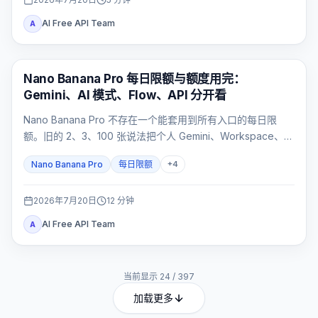
AI Free API Team
A
AI 图片生成
Nano Banana Pro 每日限额与额度用完：
Gemini、AI 模式、Flow、API 分开看
Nano Banana Pro 不存在一个能套用到所有入口的每日限
额。旧的 2、3、100 张说法把个人 Gemini、Workspace、AI
模式、Flow 和 API 混成了同一套配额；正确做法是先确认入
Nano Banana Pro
每日限额
+
4
口，再查看对应计量器。
2026年7月20日
12
分钟
AI Free API Team
A
当前显示
24
/
397
加载更多