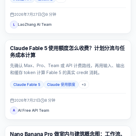
2026年7月27日
9
分钟
LaoZhang AI Team
L
Claude Code
Claude Fable 5 使用额度怎么收费？计划分流与任
务成本计算
先确认 Max、Pro、Team 或 API 计费路线，再用输入、输出
和缓存 token 计算 Fable 5 的真实 credit 消耗。
Claude Fable 5
Claude 使用额度
+
3
2026年7月21日
8
分钟
AI Free API Team
A
AI 图片生成
Nano Banana Pro 做室内与建筑概念图：工作流、