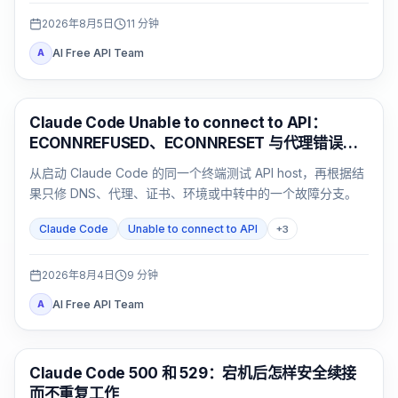
2026年8月5日
11
分钟
AI Free API Team
A
Claude Code
Claude Code Unable to connect to API：
ECONNREFUSED、ECONNRESET 与代理错误排
查
从启动 Claude Code 的同一个终端测试 API host，再根据结
果只修 DNS、代理、证书、环境或中转中的一个故障分支。
Claude Code
Unable to connect to API
+
3
2026年8月4日
9
分钟
AI Free API Team
A
Claude Code
Claude Code 500 和 529：宕机后怎样安全续接
而不重复工作