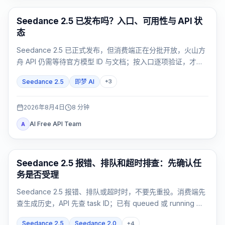
AI Video Generation
Seedance 2.5 已发布吗？入口、可用性与 API 状
态
Seedance 2.5 已正式发布，但消费端正在分批开放，火山方
舟 API 仍需等待官方模型 ID 与文档；按入口逐项验证，才能
知道你的账号现在是否可用。
Seedance 2.5
即梦 AI
+
3
2026年8月4日
8
分钟
AI Free API Team
A
AI 视频
Seedance 2.5 报错、排队和超时排查：先确认任
务是否受理
Seedance 2.5 报错、排队或超时时，不要先重投。消费端先
查生成历史，API 先查 task ID；已有 queued 或 running 任
务就跟踪原任务，failed 或 expired 再按精确证据处理。
Seedance 2.5
Seedance 2.0
+
4