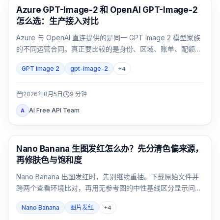
AI 图像生成
Azure GPT-Image-2 和 OpenAI GPT-Image-2
怎么选：生产接入对比
Azure 与 OpenAI 直连提供的是同一 GPT Image 2 模型家族
的不同运营合同。真正要比较的是身份、区域、账单、配额、
格式和支持归属，而不是只看模型名。
GPT Image 2
gpt-image-2
+
4
2026年8月5日
9
分钟
AI Free API Team
A
AI 图像生成
Nano Banana 生图发红怎么办？先分清色偏来源，
再修肤色与饱和度
Nano Banana 出图发红时，先别继续重抽。下载原始文件并
跨两个查看环境比对，再用无参考图的中性基线区分显示问
题、提示词暖光、参考图污染和连续编辑累积。
Nano Banana
图片发红
+
4