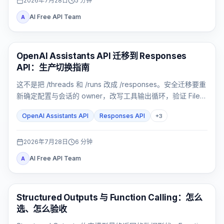
2026年7月28日
5
分钟
AI Free API Team
A
API 指南
OpenAI Assistants API 迁移到 Responses
API：生产切换指南
这不是把 /threads 和 /runs 改成 /responses。安全迁移要重
新确定配置与会话的 owner，改写工具输出循环，验证 File
Search、流式事件与数据边界，再用影子流量和灰度发布切
OpenAI Assistants API
Responses API
+
3
换。
2026年7月28日
6
分钟
AI Free API Team
A
OpenAI API
Structured Outputs 与 Function Calling：怎么
选、怎么验收