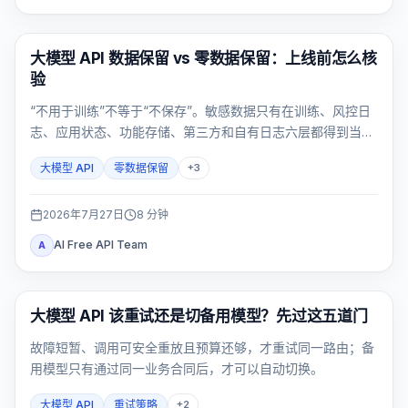
API Guides
大模型 API 数据保留 vs 零数据保留：上线前怎么核
验
“不用于训练”不等于“不保存”。敏感数据只有在训练、风控日
志、应用状态、功能存储、第三方和自有日志六层都得到当前
证据后才能进入大模型 API；任一关键层未知，就应停止流
大模型 API
零数据保留
+
3
量。
2026年7月27日
8
分钟
AI Free API Team
A
API 指南
大模型 API 该重试还是切备用模型？先过这五道门
故障短暂、调用可安全重放且预算还够，才重试同一路由；备
用模型只有通过同一业务合同后，才可以自动切换。
大模型 API
重试策略
+
2