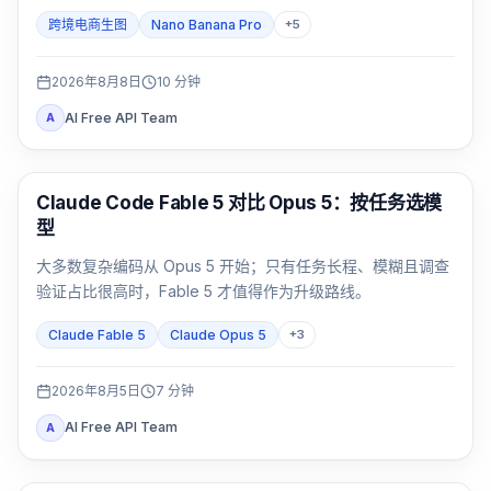
Pro。包装文字、品牌主图和多语言活动图要用同一 SKU 双
跨境电商生图
Nano Banana Pro
+
5
测，并按通过率与返修时间决定。
2026年8月8日
10
分钟
AI Free API Team
A
Claude Code
Claude Code Fable 5 对比 Opus 5：按任务选模
型
大多数复杂编码从 Opus 5 开始；只有任务长程、模糊且调查
验证占比很高时，Fable 5 才值得作为升级路线。
Claude Fable 5
Claude Opus 5
+
3
2026年8月5日
7
分钟
AI Free API Team
A