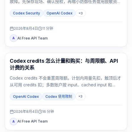
故障。先保存现场、确认授权，再缩小防御任务或用脱敏资料
反馈。
Codex Security
OpenAI Codex
+
3
2026年8月4日
11
分钟
AI Free API Team
A
AI Development Tools
Codex credits 怎么计量和购买：与周限额、API
计费的关系
Codex credits 不会重置周限额。计划内用量先扣，触顶后才
从可用 credits 扣；多数账户按 input、cached input 和
output token 计量。
OpenAI Codex
Codex 使用限制
+
3
2026年8月4日
16
分钟
AI Free API Team
A