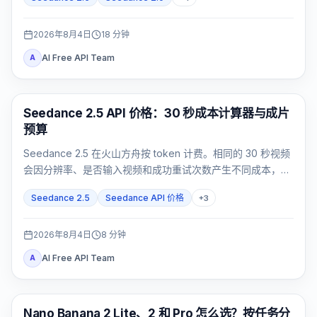
2026年8月4日
18
分钟
AI Free API Team
A
AI 视频生成
Seedance 2.5 API 价格：30 秒成本计算器与成片
预算
Seedance 2.5 在火山方舟按 token 计费。相同的 30 秒视频
会因分辨率、是否输入视频和成功重试次数产生不同成本，不
能只记一个固定数字。
Seedance 2.5
Seedance API 价格
+
3
2026年8月4日
8
分钟
AI Free API Team
A
AI 图片模型
Nano Banana 2 Lite、2 和 Pro 怎么选？按任务分