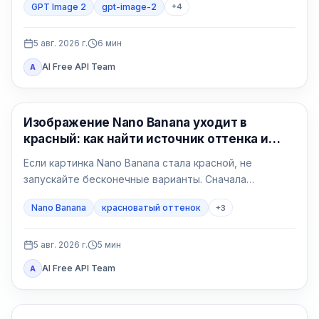
GPT Image 2
gpt-image-2
+
4
регион, счёт, квота, формат и владелец поддержки.
5 авг. 2026 г.
6
мин
AI Free API Team
A
Генерация изображений ИИ
Изображение Nano Banana уходит в
красный: как найти источник оттенка и
исправить его
Если картинка Nano Banana стала красной, не
запускайте бесконечные варианты. Сначала
сравните исходный файл в двух программах, затем
Nano Banana
красноватый оттенок
+
3
сделайте нейтральный тест без референса и
возвращайте условия по одному.
5 авг. 2026 г.
5
мин
AI Free API Team
A