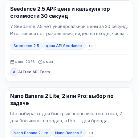
Генерация AI-видео
Seedance 2.5 API: цена и калькулятор
стоимости 30 секунд
У Seedance 2.5 нет универсальной цены за 30 секунд.
Итог зависит от разрешения, видео на входе, числа
успешных попыток и доли принятых роликов.
Seedance 2.5
цена API Seedance
+
3
4 авг. 2026 г.
4
мин
AI Free API Team
A
Модели генерации изображений
Nano Banana 2 Lite, 2 или Pro: выбор по
задаче
Lite выбирают для быстрых черновиков и потока, 2 —
для большинства задач, а Pro — для бренда,
локализации и сложных финальных материалов.
Nano Banana 2 Lite
Nano Banana 2
+
3