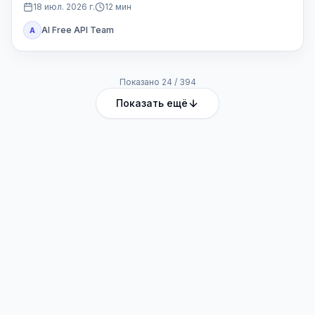
Codex или другой доступ Plus.
18 июл. 2026 г.
12
мин
AI Free API Team
A
Показано
24
/
394
Показать ещё