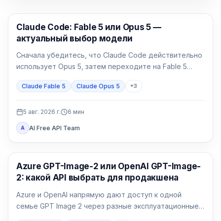
Claude Code
Claude Code: Fable 5 или Opus 5 —
актуальный выбор модели
Сначала убедитесь, что Claude Code действительно
использует Opus 5, затем переходите на Fable 5
только для долгой и неоднозначной работы.
Claude Fable 5
Claude Opus 5
+
3
5 авг. 2026 г.
6
мин
AI Free API Team
A
Генерация изображений ИИ
Azure GPT-Image-2 или OpenAI GPT-Image-
2: какой API выбрать для продакшена
Azure и OpenAI напрямую дают доступ к одной
семье GPT Image 2 через разные эксплуатационные
договоры. Выбор определяют идентификация,