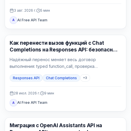
3 авг. 2026 г.
5
мин
AI Free API Team
A
API Гайды
Как перенести вызов функций с Chat
Completions на Responses API: безопасный
Python-контур
Надёжный перенос меняет весь договор
выполнения: typed function_call, проверка
приложения, атомарный side effect,
Responses API
Chat Completions
+
3
function_call_output с тем же call_id и проверяемый
финальный ответ.
28 июл. 2026 г.
9
мин
AI Free API Team
A
API Гайды
Миграция с OpenAI Assistants API на