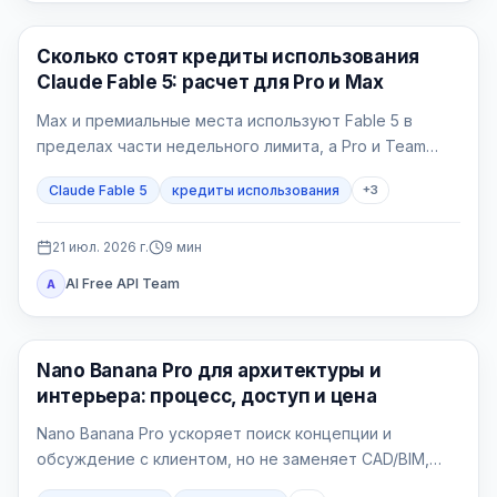
Claude AI
Сколько стоят кредиты использования
Claude Fable 5: расчет для Pro и Max
Max и премиальные места используют Fable 5 в
пределах части недельного лимита, а Pro и Team
Standard платят кредитами с первой задачи.
Claude Fable 5
кредиты использования
+
3
21 июл. 2026 г.
9
мин
AI Free API Team
A
Генерация изображений ИИ
Nano Banana Pro для архитектуры и
интерьера: процесс, доступ и цена
Nano Banana Pro ускоряет поиск концепции и
обсуждение с клиентом, но не заменяет CAD/BIM,
рабочую документацию и проверку проекта.