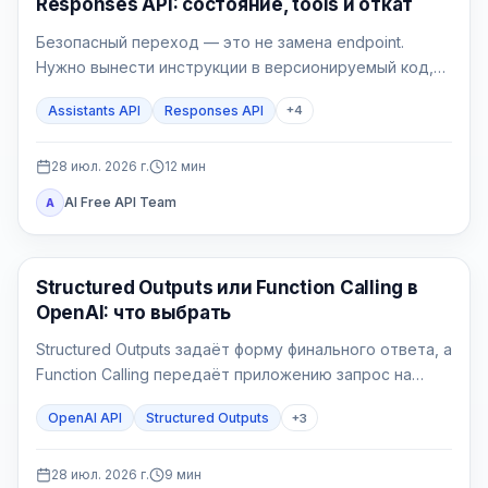
Responses API: состояние, tools и откат
Безопасный переход — это не замена endpoint.
Нужно вынести инструкции в версионируемый код,
выбрать владельца состояния, реализовать явный
Assistants API
Responses API
+
4
цикл tools, проверить File Search и перевести новые
сессии через feature flag.
28 июл. 2026 г.
12
мин
AI Free API Team
A
API Гайды
Structured Outputs или Function Calling в
OpenAI: что выбрать
Structured Outputs задаёт форму финального ответа, а
Function Calling передаёт приложению запрос на
действие. Выбор определяется не наличием JSON
OpenAI API
Structured Outputs
+
3
Schema, а тем, должен ли backend прочитать или
изменить внешнее состояние.
28 июл. 2026 г.
9
мин