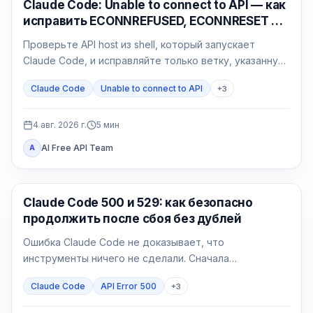
Claude Code
Claude Code: Unable to connect to API — как
исправить ECONNREFUSED, ECONNRESET и
proxy
Проверьте API host из shell, который запускает
Claude Code, и исправляйте только ветку, указанную
результатом: сеть, proxy, CA, среду или gateway.
Claude Code
Unable to connect to API
+
3
4 авг. 2026 г.
5
мин
AI Free API Team
A
Claude Code
Claude Code 500 и 529: как безопасно
продолжить после сбоя без дублей
Ошибка Claude Code не доказывает, что
инструменты ничего не сделали. Сначала
определите 500 или 529, затем возобновите сессию
Claude Code
API Error 500
+
3
и сверьте эффекты.