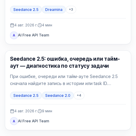
отдельно. Проверяйте точное название модели в
Seedance 2.5
Dreamina
+
3
аккаунте и полный контракт своего провайдера.
4 авг. 2026 г.
4
мин
AI Free API Team
A
ИИ-видео
Seedance 2.5: ошибка, очередь или тайм-
аут — диагностика по статусу задачи
При ошибке, очереди или тайм-ауте Seedance 2.5
сначала найдите запись в истории или task ID.
Принятую задачу нужно опрашивать, а не
Seedance 2.5
Seedance 2.0
+
4
дублировать; failed и expired требуют точного кода.
4 авг. 2026 г.
9
мин
AI Free API Team
A