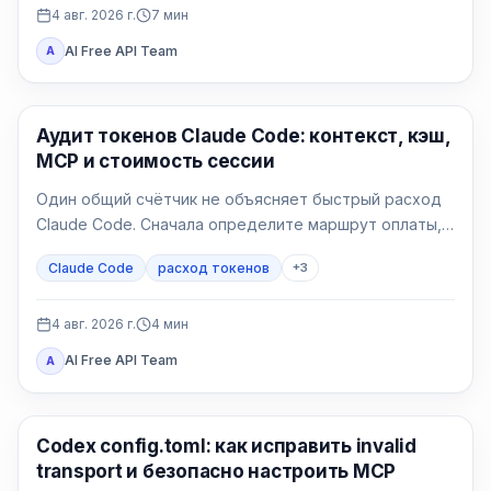
4 авг. 2026 г.
7
мин
AI Free API Team
A
Claude Code
Аудит токенов Claude Code: контекст, кэш,
MCP и стоимость сессии
Один общий счётчик не объясняет быстрый расход
Claude Code. Сначала определите маршрут оплаты,
затем сравните контекст, запись и чтение кэша, MCP
Claude Code
расход токенов
+
3
и чистую сессию.
4 авг. 2026 г.
4
мин
AI Free API Team
A
Инструменты AI-разработки
Codex config.toml: как исправить invalid
transport и безопасно настроить MCP