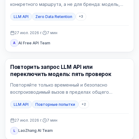
конкретного маршрута, а не для бренда: модель,
endpoint, функции, шлюзы и собственные логи могут
LLM API
Zero Data Retention
+
3
иметь разные правила.
27 июл. 2026 г.
7
мин
AI Free API Team
A
API Guide
Повторить запрос LLM API или
переключить модель: пять проверок
Повторяйте только временный и безопасно
воспроизводимый вызов в пределах общего
бюджета. Переключайтесь только на маршрут,
LLM API
Повторные попытки
+
2
заранее принятый для этого процесса.
27 июл. 2026 г.
7
мин
LaoZhang AI Team
L