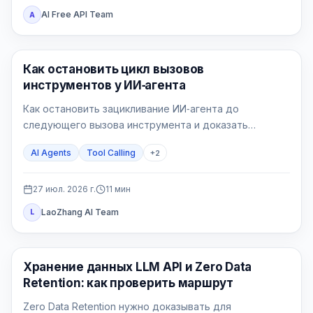
AI Free API Team
A
AI API
Как остановить цикл вызовов
инструментов у ИИ‑агента
Как остановить зацикливание ИИ‑агента до
следующего вызова инструмента и доказать
исправление на пяти воспроизводимых сценариях.
AI Agents
Tool Calling
+
2
27 июл. 2026 г.
11
мин
LaoZhang AI Team
L
Руководства по API
Хранение данных LLM API и Zero Data
Retention: как проверить маршрут
Zero Data Retention нужно доказывать для