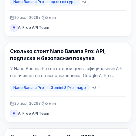
Nano Banana Pro
архитектура
+
3
Главное — фиксировать геометрию и отбраковывать
правдоподобные, но неверные изображения.
20 июл. 2026 г.
5
мин
AI Free API Team
A
Генерация изображений ИИ
Сколько стоит Nano Banana Pro: API,
подписка и безопасная покупка
У Nano Banana Pro нет одной цены: официальный API
оплачивается по использованию, Google AI Pro
является потребительским пакетом, а провайдер
Nano Banana Pro
Gemini 3 Pro Image
+
3
выставляет свой счёт.
20 июл. 2026 г.
5
мин
AI Free API Team
A
Генерация изображений ИИ