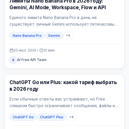
Лимиты Nano Banana Pro в 2026 году:
Gemini, AI Mode, Workspace, Flow и API
Единого лимита Nano Banana Pro в день не
существует: личный Gemini использует пятичасовые
вычислительные окна и недельную квоту, AI Mode —
Nano Banana Pro
Gemini
+
4
отдельный 24-часовой лимит, Workspace — таблицу
по лицензиям, Flow — кредиты, а API — счётчики
проекта.
20 июл. 2026 г.
10
мин
AI Free API Team
A
ChatGPT
ChatGPT Go или Plus: какой тариф выбрать
в 2026 году
Если обычные ответы вас устраивают, но Free
слишком быстро ограничивает сообщения, файлы или
изображения, начинайте с Go. Plus нужен, когда
ChatGPT Go
ChatGPT Plus
+
4
конкретная рабочая задача упирается в более
широкое продвинутое рассуждение, Deep Research,