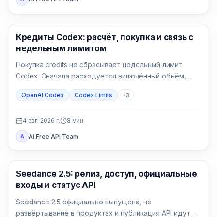
AI Development Tools
Кредиты Codex: расчёт, покупка и связь с
недельным лимитом
Покупка credits не сбрасывает недельный лимит
Codex. Сначала расходуется включённый объём,
затем поддерживаемая работа списывает
OpenAI Codex
Codex Limits
+
3
доступные кредиты.
4 авг. 2026 г.
8
мин
AI Free API Team
A
AI Video Generation
Seedance 2.5: релиз, доступ, официальные
входы и статус API
Seedance 2.5 официально выпущена, но
развёртывание в продуктах и публикация API идут