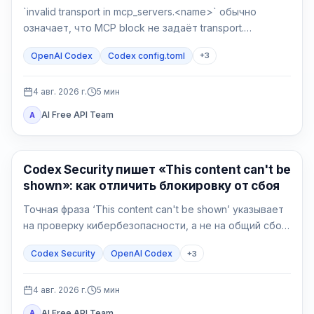
`invalid transport in mcp_servers.<name>` обычно
означает, что MCP block не задаёт transport.
Сделайте backup, верните `command` или `url`, затем
OpenAI Codex
Codex config.toml
+
3
отдельно проверьте разбор и соединение.
4 авг. 2026 г.
5
мин
AI Free API Team
A
OpenAI Codex
Codex Security пишет «This content can't be
shown»: как отличить блокировку от сбоя
Точная фраза ‘This content can't be shown’ указывает
на проверку кибербезопасности, а не на общий сбой
Codex. Сначала сохраните данные, подтвердите
Codex Security
OpenAI Codex
+
3
авторизацию и сузьте защитную задачу.
4 авг. 2026 г.
5
мин
AI Free API Team
A