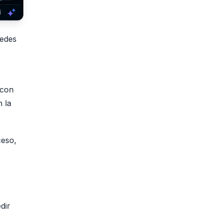
uedes
 con
n la
ceso,
dir