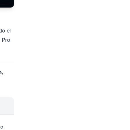
do el
a Pro
e,
ro