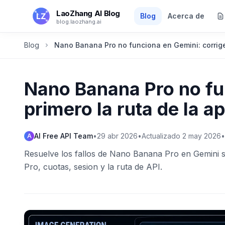
Saltar al contenido principal
LaoZhang AI Blog
Blog
Acerca de
blog.laozhang.ai
Blog
Nano Banana Pro no funciona en Gemini: corrige 
Nano Banana Pro no fu
primero la ruta de la a
AI Free API Team
•
29 abr 2026
•
Actualizado
2 may 2026
•
A
Resuelve los fallos de Nano Banana Pro en Gemini 
Pro, cuotas, sesion y la ruta de API.