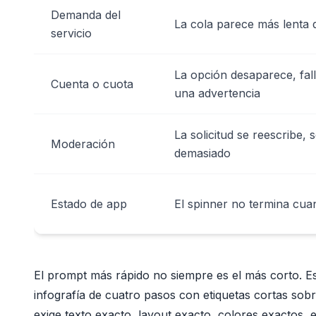
Demanda del
La cola parece más lenta
servicio
La opción desaparece, fal
Cuenta o cuota
una advertencia
La solicitud se reescribe, 
Moderación
demasiado
Estado de app
El spinner no termina cua
El prompt más rápido no siempre es el más corto. Es
infografía de cuatro pasos con etiquetas cortas sob
exige texto exacto, layout exacto, colores exactos, e