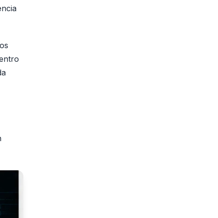
encia
Los
dentro
da
n