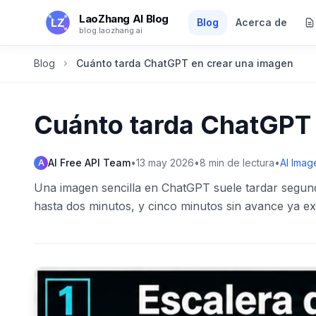
Saltar al contenido principal
LaoZhang AI Blog
Blog
Acerca de
blog.laozhang.ai
Blog
Cuánto tarda ChatGPT en crear una imagen
Cuánto tarda ChatGPT 
AI Free API Team
•
13 may 2026
•
8
min de lectura
•
AI Imag
A
Una imagen sencilla en ChatGPT suele tardar segun
hasta dos minutos, y cinco minutos sin avance ya ex