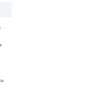
s
a
os