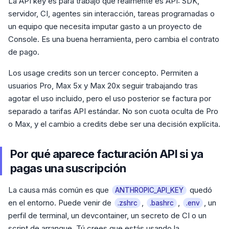
La API key es para trabajo que realmente es API: SDK,
servidor, CI, agentes sin interacción, tareas programadas o
un equipo que necesita imputar gasto a un proyecto de
Console. Es una buena herramienta, pero cambia el contrato
de pago.
Los usage credits son un tercer concepto. Permiten a
usuarios Pro, Max 5x y Max 20x seguir trabajando tras
agotar el uso incluido, pero el uso posterior se factura por
separado a tarifas API estándar. No son cuota oculta de Pro
o Max, y el cambio a credits debe ser una decisión explícita.
Por qué aparece facturación API si ya
pagas una suscripción
La causa más común es que
quedó
ANTHROPIC_API_KEY
en el entorno. Puede venir de
,
,
, un
.zshrc
.bashrc
.env
perfil de terminal, un devcontainer, un secreto de CI o un
script de arranque. Tú crees que estás usando la