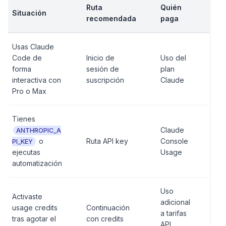
Ruta
Quién
Pr
Situación
recomendada
paga
co
Usas Claude
Code de
Inicio de
Uso del
forma
sesión de
plan
/s
interactiva con
suscripción
Claude
Pro o Max
Tienes
Claude
Var
ANTHROPIC_A
o
Ruta API key
Console
ent
PI_KEY
ejecutas
Usage
Co
automatización
Uso
Activaste
adicional
Set
usage credits
Continuación
a tarifas
Us
tras agotar el
con credits
API
Con