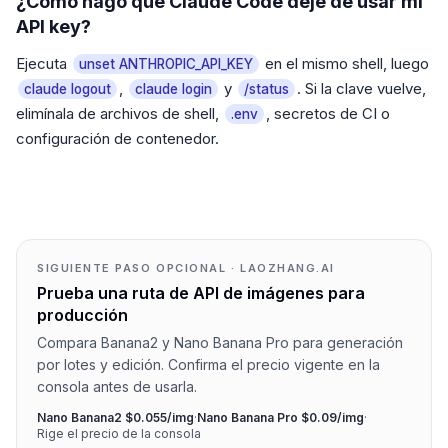
¿Cómo hago que Claude Code deje de usar mi
API key?
Ejecuta
en el mismo shell, luego
unset ANTHROPIC_API_KEY
,
y
. Si la clave vuelve,
claude logout
claude login
/status
elimínala de archivos de shell,
, secretos de CI o
.env
configuración de contenedor.
SIGUIENTE PASO OPCIONAL · LAOZHANG.AI
Prueba una ruta de API de imágenes para
producción
Compara Banana2 y Nano Banana Pro para generación
por lotes y edición. Confirma el precio vigente en la
consola antes de usarla.
Nano Banana2 $0.055/img
·
Nano Banana Pro $0.09/img
·
Rige el precio de la consola