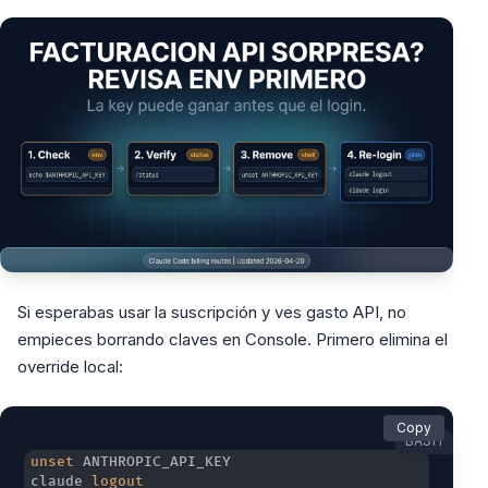
Si esperabas usar la suscripción y ves gasto API, no
empieces borrando claves en Console. Primero elimina el
override local:
Copy
BASH
unset
claude 
logout