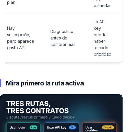
plan
estándar
La API
Hay
key
/s
Diagnóstico
suscripción,
puede
e
antes de
pero aparece
haber
"$
comprar más
gasto API
tomado
PI_
prioridad
Mira primero la ruta activa