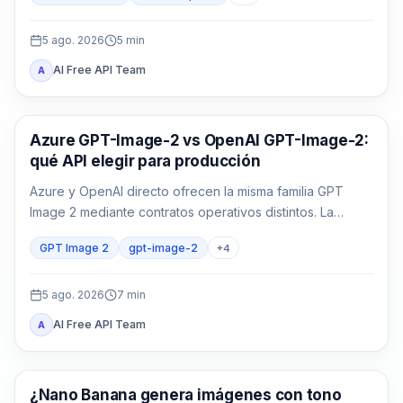
5 ago. 2026
5
min
AI Free API Team
A
Generación de imágenes con IA
Azure GPT-Image-2 vs OpenAI GPT-Image-2:
qué API elegir para producción
Azure y OpenAI directo ofrecen la misma familia GPT
Image 2 mediante contratos operativos distintos. La
decisión depende de identidad, región, factura, cuota,
GPT Image 2
gpt-image-2
+
4
formato y soporte, no solo del nombre del modelo.
5 ago. 2026
7
min
AI Free API Team
A
Generación de imágenes con IA
¿Nano Banana genera imágenes con tono