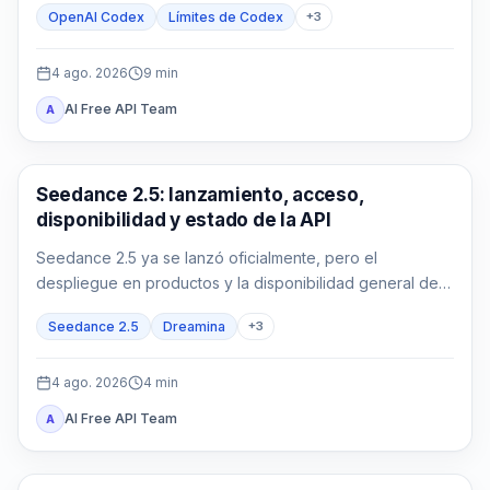
OpenAI Codex
Límites de Codex
+
3
4 ago. 2026
9
min
AI Free API Team
A
AI Video Generation
Seedance 2.5: lanzamiento, acceso,
disponibilidad y estado de la API
Seedance 2.5 ya se lanzó oficialmente, pero el
despliegue en productos y la disponibilidad general de
la API son estados distintos que deben verificarse por
Seedance 2.5
Dreamina
+
3
ruta.
4 ago. 2026
4
min
AI Free API Team
A