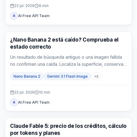
22 jul. 2026
9
min
AI Free API Team
A
Imagen Gemini
¿Nano Banana 2 está caído? Comprueba el
estado correcto
Un resultado de búsqueda antiguo o una imagen fallida
no confirman una caída. Localiza la superficie, conserva
la señal exacta y comprueba su alcance antes de actuar.
Nano Banana 2
Gemini 3.1 Flash Image
+
3
22 jul. 2026
10
min
AI Free API Team
A
Claude
Claude Fable 5: precio de los créditos, cálculo
por tokens y planes