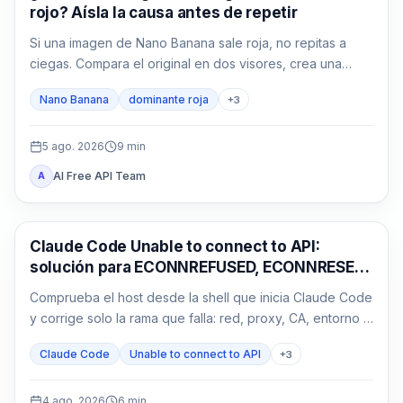
rojo? Aísla la causa antes de repetir
Si una imagen de Nano Banana sale roja, no repitas a
ciegas. Compara el original en dos visores, crea una
base neutra sin referencias y devuelve una sola variable
Nano Banana
dominante roja
+
3
cada vez.
5 ago. 2026
9
min
AI Free API Team
A
Claude Code
Claude Code Unable to connect to API:
solución para ECONNREFUSED, ECONNRESET
y proxy
Comprueba el host desde la shell que inicia Claude Code
y corrige solo la rama que falla: red, proxy, CA, entorno o
gateway.
Claude Code
Unable to connect to API
+
3
4 ago. 2026
6
min