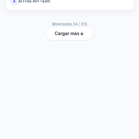
AI Free API Team
A
Mostrando
24
/
313
Cargar más