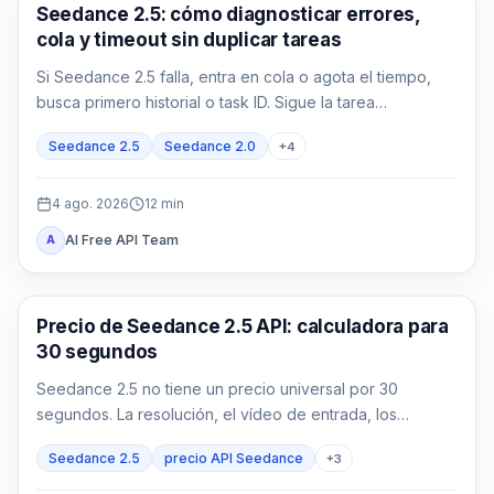
Generación de video con IA
Seedance 2.5: cómo diagnosticar errores,
cola y timeout sin duplicar tareas
Si Seedance 2.5 falla, entra en cola o agota el tiempo,
busca primero historial o task ID. Sigue la tarea
queued/running y usa la evidencia exacta de
Seedance 2.5
Seedance 2.0
+
4
failed/expired antes de reenviar.
4 ago. 2026
12
min
AI Free API Team
A
Generación de vídeo con IA
Precio de Seedance 2.5 API: calculadora para
30 segundos
Seedance 2.5 no tiene un precio universal por 30
segundos. La resolución, el vídeo de entrada, los
intentos con éxito y la aceptación cambian el coste real.
Seedance 2.5
precio API Seedance
+
3