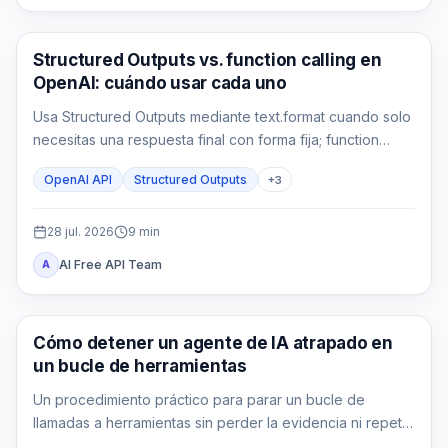
Guía de API
Structured Outputs vs. function calling en
OpenAI: cuándo usar cada uno
Usa Structured Outputs mediante text.format cuando solo
necesitas una respuesta final con forma fija; function
calling cuando tu aplicación debe consultar o actuar; y
OpenAI API
Structured Outputs
+
3
ambos cuando el resultado de la herramienta también
debe alimentar una salida tipada.
28 jul. 2026
9
min
AI Free API Team
A
AI API
Cómo detener un agente de IA atrapado en
un bucle de herramientas
Un procedimiento práctico para parar un bucle de
llamadas a herramientas sin perder la evidencia ni repetir
un efecto externo.