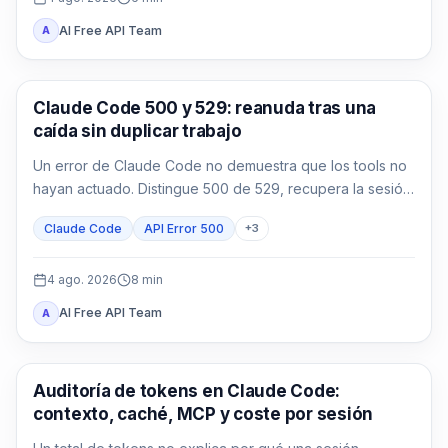
AI Free API Team
A
Claude Code
Claude Code 500 y 529: reanuda tras una
caída sin duplicar trabajo
Un error de Claude Code no demuestra que los tools no
hayan actuado. Distingue 500 de 529, recupera la sesión
y reconcilia los efectos antes de continuar.
Claude Code
API Error 500
+
3
4 ago. 2026
8
min
AI Free API Team
A
Claude Code
Auditoría de tokens en Claude Code:
contexto, caché, MCP y coste por sesión