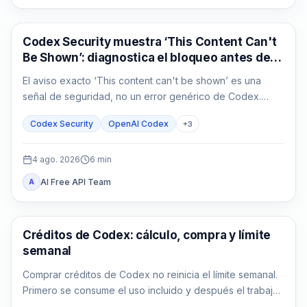
OpenAI Codex
Codex Security muestra ‘This Content Can't
Be Shown’: diagnostica el bloqueo antes de
repetir
El aviso exacto ‘This content can't be shown’ es una
señal de seguridad, no un error genérico de Codex.
Guarda la evidencia, confirma la autorización y reduce la
Codex Security
OpenAI Codex
+
3
tarea defensiva.
4 ago. 2026
6
min
AI Free API Team
A
AI Development Tools
Créditos de Codex: cálculo, compra y límite
semanal
Comprar créditos de Codex no reinicia el límite semanal.
Primero se consume el uso incluido y después el trabajo
compatible descuenta créditos.