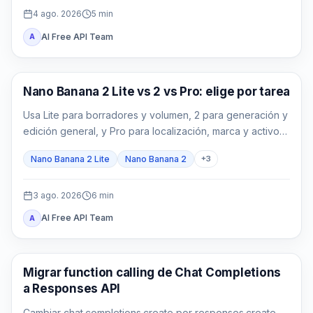
4 ago. 2026
5
min
AI Free API Team
A
Modelos de imagen con IA
Nano Banana 2 Lite vs 2 vs Pro: elige por tarea
Usa Lite para borradores y volumen, 2 para generación y
edición general, y Pro para localización, marca y activos
finales complejos.
Nano Banana 2 Lite
Nano Banana 2
+
3
3 ago. 2026
6
min
AI Free API Team
A
Guía de API
Migrar function calling de Chat Completions
a Responses API
Cambiar chat.completions.create por responses.create