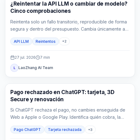
Guía de API
¿Reintentar la API LLM o cambiar de modelo?
Cinco comprobaciones
Reintenta solo un fallo transitorio, reproducible de forma
segura y dentro del presupuesto. Cambia únicamente a
una ruta ya aprobada para el mismo contrato.
API LLM
Reintentos
+
2
27 jul. 2026
7
min
LaoZhang AI Team
L
Guías de ChatGPT
Pago rechazado en ChatGPT: tarjeta, 3D
Secure y renovación
Si ChatGPT rechaza el pago, no cambies enseguida de
Web a Apple o Google Play. Identifica quién cobra, la
fase del fallo, si usuario y emisor son compatibles, si ya
Pago ChatGPT
Tarjeta rechazada
+
3
existe un cargo y qué acción limitada corresponde.