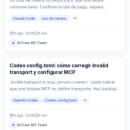
Un total de tokens no explica por qué una sesión
consume tanto. Confirma la ruta de pago, separa
contexto y caché, mide MCP y compárala con una sesión
Claude Code
uso de tokens
+
3
limpia.
4 ago. 2026
4
min
AI Free API Team
A
Herramientas de desarrollo con IA
Codex config.toml: cómo corregir invalid
transport y configurar MCP
`invalid transport in mcp_servers.<name>` suele indicar
que ese bloque MCP no define transporte. Haz backup,
recupera `command` o `url` y verifica parseo y conexión
OpenAI Codex
Codex config.toml
+
3
por separado.
4 ago. 2026
5
min
AI Free API Team
A