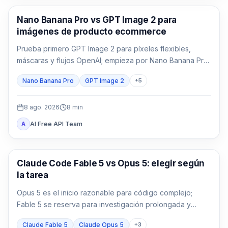
Generación de imágenes con IA
Nano Banana Pro vs GPT Image 2 para
imágenes de producto ecommerce
Prueba primero GPT Image 2 para píxeles flexibles,
máscaras y flujos OpenAI; empieza por Nano Banana Pro
para 1K/2K/4K, varias referencias y Google. Compara
Nano Banana Pro
GPT Image 2
+
5
ambos cuando el envase, el texto localizado o el héroe
de marca no admitan fallos.
8 ago. 2026
8
min
AI Free API Team
A
Claude Code
Claude Code Fable 5 vs Opus 5: elegir según
la tarea
Opus 5 es el inicio razonable para código complejo;
Fable 5 se reserva para investigación prolongada y
ambigua donde pueda reducir retrabajo.
Claude Fable 5
Claude Opus 5
+
3