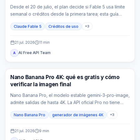
Desde el 20 de julio, el plan decide si Fable 5 usa límite
semanal o créditos desde la primera tarea; esta guía
convierte tokens en coste real.
Claude Fable 5
Créditos de uso
+
3
21 jul. 2026
11
min
AI Free API Team
A
Generación de imágenes IA
Nano Banana Pro 4K: qué es gratis y cómo
verificar la imagen final
Nano Banana Pro, el modelo estable gemini-3-pro-image,
admite salidas de hasta 4K. La API oficial Pro no tiene
nivel gratuito, los nuevos créditos de bienvenida no la
Nano Banana Pro
generador de imágenes 4K
+
3
cubren y cualquier saldo de un proveedor pertenece a
un contrato distinto.
21 jul. 2026
9
min