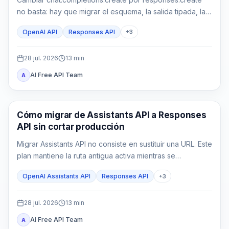
no basta: hay que migrar el esquema, la salida tipada, la
ejecución en la aplicación, el estado y las pruebas.
OpenAI API
Responses API
+
3
28 jul. 2026
13
min
AI Free API Team
A
Guía de API
Cómo migrar de Assistants API a Responses
API sin cortar producción
Migrar Assistants API no consiste en sustituir una URL. Este
plan mantiene la ruta antigua activa mientras se
reconstruyen configuración, estado, funciones, File
OpenAI Assistants API
Responses API
+
3
Search y controles de producción en Responses API.
28 jul. 2026
13
min
AI Free API Team
A