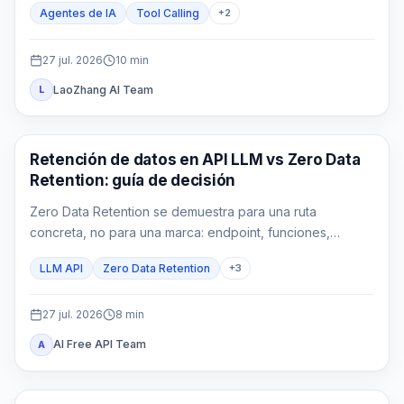
Agentes de IA
Tool Calling
+
2
27 jul. 2026
10
min
LaoZhang AI Team
L
Guías API
Retención de datos en API LLM vs Zero Data
Retention: guía de decisión
Zero Data Retention se demuestra para una ruta
concreta, no para una marca: endpoint, funciones,
gateways y logs propios pueden conservar datos bajo
LLM API
Zero Data Retention
+
3
reglas distintas.
27 jul. 2026
8
min
AI Free API Team
A