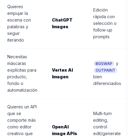
Quieres
Edición
empujar la
rápida con
escena con
ChatGPT
selección o
palabras y
Images
follow-up
seguir
prompts
iterando
Necesitas
máscaras
y
BGSWAP
explícitas para
Vertex AI
OUTPAINT
producto,
Imagen
bien
fondo o
diferenciados
automatización
Quieres un API
que se
Multi-turn
comporte más
editing,
como editor
OpenAI
control
creativo que
image APIs
edit/generate