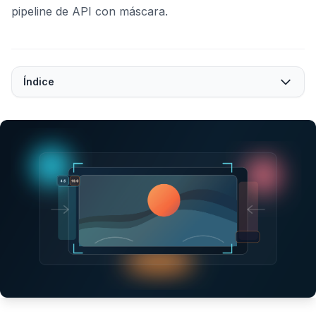
pipeline de API con máscara.
Índice