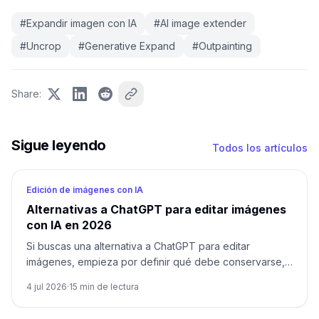
#
Expandir imagen con IA
#
AI image extender
#
Uncrop
#
Generative Expand
#
Outpainting
Share
:
Sigue leyendo
Todos los artículos
Edición de imágenes con IA
Alternativas a ChatGPT para editar imágenes
con IA en 2026
Si buscas una alternativa a ChatGPT para editar
imágenes, empieza por definir qué debe conservarse,
qué puede cambiar y si necesitas una app, un wrapper,
4 jul 2026
·
15
min de lectura
una API o un modelo abierto/local.