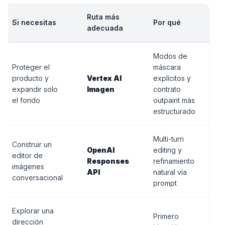
Ruta más
Si necesitas
Por qué
adecuada
Modos de
Proteger el
máscara
producto y
Vertex AI
explícitos y
expandir solo
Imagen
contrato
el fondo
outpaint más
estructurado
Multi-turn
Construir un
OpenAI
editing y
editor de
Responses
refinamiento
imágenes
API
natural vía
conversacional
prompt
Explorar una
Primero
dirección