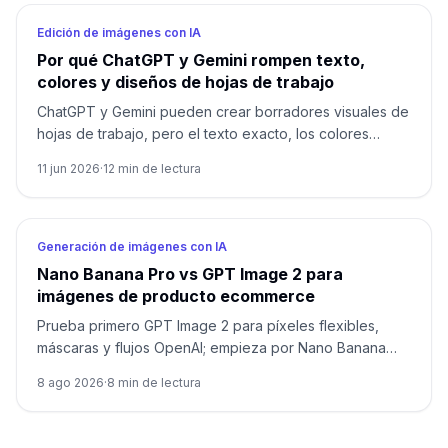
Edición de imágenes con IA
Por qué ChatGPT y Gemini rompen texto,
colores y diseños de hojas de trabajo
ChatGPT y Gemini pueden crear borradores visuales de
hojas de trabajo, pero el texto exacto, los colores
codificados y la cuadrícula necesitan capas editables y
11 jun 2026
·
12
min de lectura
verificación.
Generación de imágenes con IA
Nano Banana Pro vs GPT Image 2 para
imágenes de producto ecommerce
Prueba primero GPT Image 2 para píxeles flexibles,
máscaras y flujos OpenAI; empieza por Nano Banana
Pro para 1K/2K/4K, varias referencias y Google.
8 ago 2026
·
8
min de lectura
Compara ambos cuando el envase, el texto localizado o
el héroe de marca no admitan fallos.