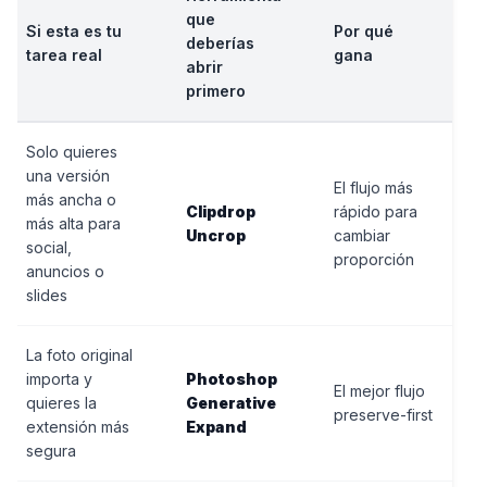
que
Si esta es tu
Por qué
deberías
tarea real
gana
abrir
primero
Solo quieres
una versión
El flujo más
más ancha o
Clipdrop
rápido para
más alta para
Uncrop
cambiar
social,
proporción
anuncios o
slides
La foto original
importa y
Photoshop
El mejor flujo
quieres la
Generative
preserve-first
extensión más
Expand
segura