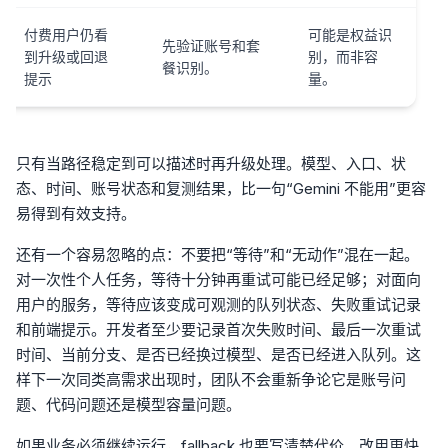
付费用户仍看
可能是权益识
先验证账号和套
到升级或回退
别，而非容
餐识别。
提示
量。
只有当路径稳定到可以描述时再升级处理。模型、入口、状
态、时间、账号状态和复测结果，比一句“Gemini 不能用”更容
易得到有效支持。
还有一个容易忽略的点：不要把“等待”和“无动作”混在一起。
对一次性个人任务，等待十分钟再重试可能已经足够；对面向
用户的服务，等待应该变成可观测的队列状态、失败重试记录
和前端提示。开发者至少要记录首次失败时间、最后一次重试
时间、当前分支、是否已经换过模型、是否已经进入队列。这
样下一次同类高需求出现时，团队不会重新争论它是账号问
题、代码问题还是模型容量问题。
如果业务必须继续运行，fallback 也要写清楚代价。改用更快