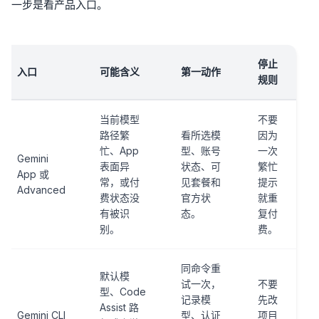
一步是看产品入口。
停止
入口
可能含义
第一动作
规则
当前模型
不要
路径繁
看所选模
因为
忙、App
型、账号
一次
Gemini
表面异
状态、可
繁忙
App 或
常，或付
见套餐和
提示
Advanced
费状态没
官方状
就重
有被识
态。
复付
别。
费。
同命令重
默认模
试一次，
不要
型、Code
记录模
先改
Assist 路
Gemini CLI
型、认证
项目