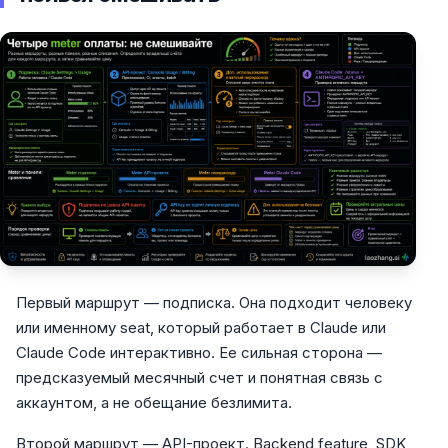
Первый маршрут — подписка. Она подходит человеку
или именному seat, который работает в Claude или
Claude Code интерактивно. Ее сильная сторона —
предсказуемый месячный счет и понятная связь с
аккаунтом, а не обещание безлимита.
Второй маршрут — API-проект. Backend feature, SDK