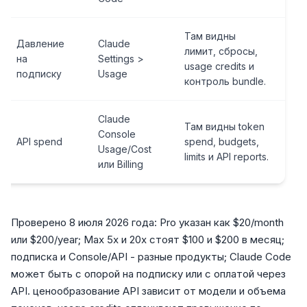
Там видны
Давление
Claude
лимит, сбросы,
на
Settings >
usage credits и
подписку
Usage
контроль bundle.
Claude
Там видны token
Console
API spend
spend, budgets,
Usage/Cost
limits и API reports.
или Billing
Проверено 8 июля 2026 года: Pro указан как $20/month
или $200/year; Max 5x и 20x стоят $100 и $200 в месяц;
подписка и Console/API - разные продукты; Claude Code
может быть с опорой на подписку или с оплатой через
API. ценообразование API зависит от модели и объема