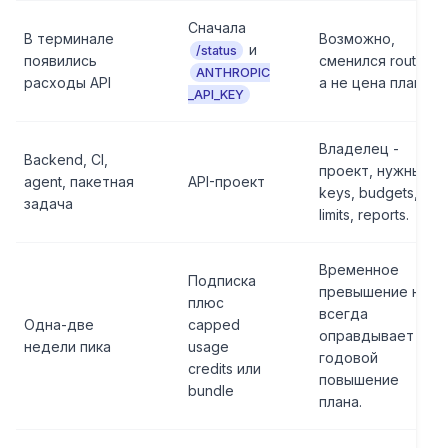
Сначала
В терминале
Возможно,
и
/status
появились
сменился route,
ANTHROPIC
расходы API
а не цена плана.
_API_KEY
Владелец -
Backend, CI,
проект, нужны
agent, пакетная
API-проект
keys, budgets,
задача
limits, reports.
Временное
Подписка
превышение не
плюс
всегда
Одна-две
capped
оправдывает
недели пика
usage
годовой
credits или
повышение
bundle
плана.