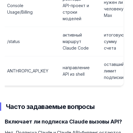
нужен ли
Console
API-проект и
человеку
Usage/Billing
строки
Max
моделей
активный
итоговую
/status
маршрут
сумму
Claude Code
счета
оставшийся
направление
ANTHROPIC_API_KEY
лимит
API из shell
подписки
Часто задаваемые вопросы
Включает ли подписка Claude вызовы API?
Нет. Подписка Claude и Claude API-биллинг остаются