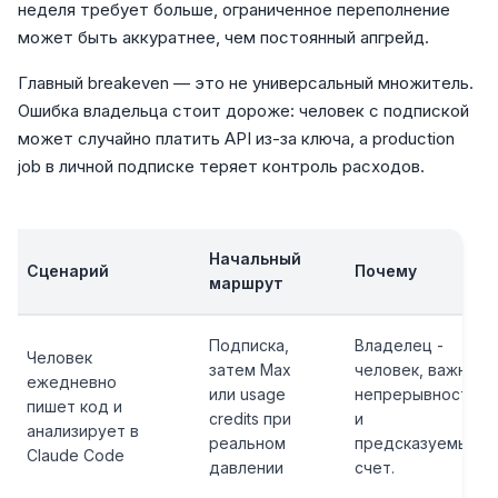
неделя требует больше, ограниченное переполнение
может быть аккуратнее, чем постоянный апгрейд.
Главный breakeven — это не универсальный множитель.
Ошибка владельца стоит дороже: человек с подпиской
может случайно платить API из-за ключа, а production
job в личной подписке теряет контроль расходов.
Начальный
Сценарий
Почему
маршрут
Подписка,
Владелец -
Человек
затем Max
человек, важны
ежедневно
или usage
непрерывность
пишет код и
credits при
и
анализирует в
реальном
предсказуемый
Claude Code
давлении
счет.