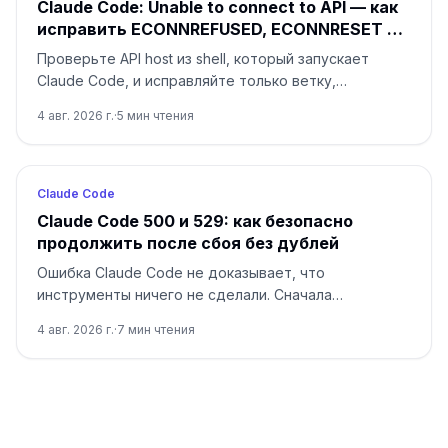
Claude Code: Unable to connect to API — как
исправить ECONNREFUSED, ECONNRESET и
proxy
Проверьте API host из shell, который запускает
Claude Code, и исправляйте только ветку,
указанную результатом: сеть, proxy, CA, среду или
4 авг. 2026 г.
·
5
мин чтения
gateway.
Claude Code
Claude Code 500 и 529: как безопасно
продолжить после сбоя без дублей
Ошибка Claude Code не доказывает, что
инструменты ничего не сделали. Сначала
определите 500 или 529, затем возобновите
4 авг. 2026 г.
·
7
мин чтения
сессию и сверьте эффекты.