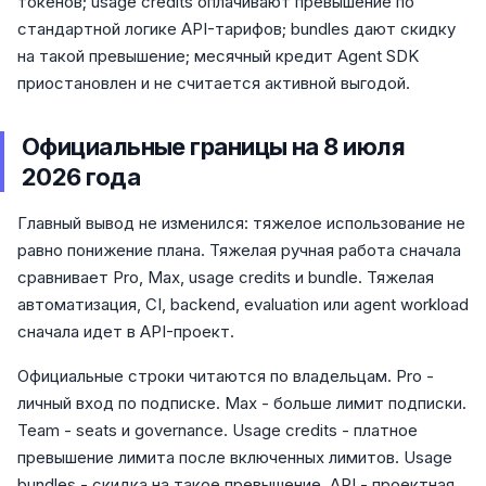
токенов; usage credits оплачивают превышение по
стандартной логике API-тарифов; bundles дают скидку
на такой превышение; месячный кредит Agent SDK
приостановлен и не считается активной выгодой.
Официальные границы на 8 июля
2026 года
Главный вывод не изменился: тяжелое использование не
равно понижение плана. Тяжелая ручная работа сначала
сравнивает Pro, Max, usage credits и bundle. Тяжелая
автоматизация, CI, backend, evaluation или agent workload
сначала идет в API-проект.
Официальные строки читаются по владельцам. Pro -
личный вход по подписке. Max - больше лимит подписки.
Team - seats и governance. Usage credits - платное
превышение лимита после включенных лимитов. Usage
bundles - скидка на такое превышение. API - проектная