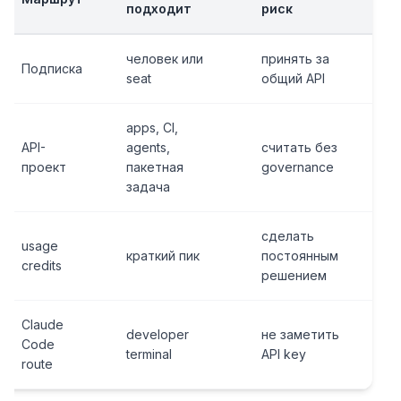
подходит
риск
человек или
принять за
Подписка
seat
общий API
apps, CI,
API-
agents,
считать без
проект
пакетная
governance
задача
сделать
usage
краткий пик
постоянным
credits
решением
Claude
developer
не заметить
Code
terminal
API key
route