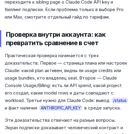
переходите к sibling page о Claude Code API key и
биллинг подписки. Если проблема только в выборе Pro
или Max, смотрите отдельный гайд по тарифам.
Проверка внутри аккаунта: как
превратить сравнение в счет
Практическая проверка начинается с трех
доказательств. Первое — страница плана или настроек
Claude: какой plan активен, видны ли usage credits или
usage bundles, кто владелец seat. Второе — Claude
Console Usage/Billing: есть ли API spend, какой project
его создал, какие model rows и даты совпадают с
workload. Третье нужно для Claude Code: вывод
/status
и факт наличия
в среде запуска.
ANTHROPIC_API_KEY
Эти доказательства отвечают на разные вопросы.
Экран подписки доказывает человеческий контракт и