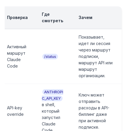
Где
Проверка
Зачем
смотреть
Показывает,
идет ли сессия
Активный
через маршрут
маршрут
подписки,
/status
Claude
маршрут API или
Code
маршрут
организации.
ANTHROPI
Ключ может
C_API_KEY
отправить
в shell,
API-key
расходы в API-
который
override
биллинг даже
запустил
при активной
Claude
подписке.
Code