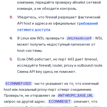
компании, передайте проверку allowlist сетевой
команде, а не обходите контроль.
Убедитесь, что firewall разрешает фактический
API host и адреса из официальных
требований
сетевого доступа
.
В Linux или WSL проверьте
: WSL
/etc/resolv.conf
может получить недоступный nameserver от
host-системы.
Если DNS работает, но порт 443 дает timeout,
исследуйте firewall, router, proxy и outbound route.
Смена API key здесь не поможет.
часто указывает на то, что конечный
ECONNREFUSED
host или локальный proxy-порт отверг соединение.
Проверьте, не отправляет ли
ANTHROPIC_BASE_URL
запрос на другой адрес.
означает, что
ECONNRESET