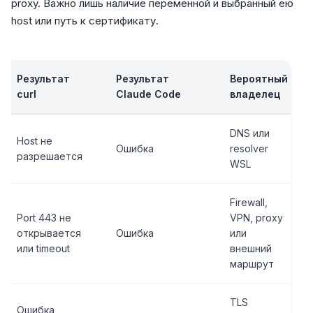
proxy. Важно лишь наличие переменной и выбранный ею
host или путь к сертификату.
Результат
Результат
Вероятный
curl
Claude Code
владелец
DNS или
Host не
Ошибка
resolver
разрешается
WSL
Firewall,
Port 443 не
VPN, proxy
открывается
Ошибка
или
или timeout
внешний
маршрут
TLS
Ошибка