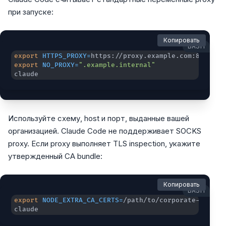
при запуске:
Копировать
BASH
export
HTTPS_PROXY
=
export
NO_PROXY
=
".example.internal"
claude
Используйте схему, host и порт, выданные вашей
организацией. Claude Code не поддерживает SOCKS
proxy. Если proxy выполняет TLS inspection, укажите
утвержденный CA bundle:
Копировать
BASH
export
NODE_EXTRA_CA_CERTS
=
claude