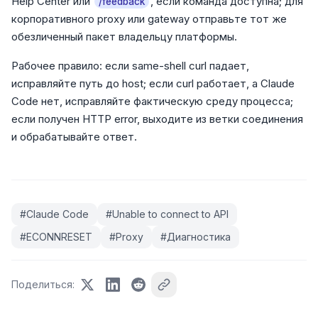
Help Center или
, если команда доступна; для
/feedback
корпоративного proxy или gateway отправьте тот же
обезличенный пакет владельцу платформы.
Рабочее правило: если same-shell curl падает,
исправляйте путь до host; если curl работает, а Claude
Code нет, исправляйте фактическую среду процесса;
если получен HTTP error, выходите из ветки соединения
и обрабатывайте ответ.
#
Claude Code
#
Unable to connect to API
#
ECONNRESET
#
Proxy
#
Диагностика
Поделиться
: