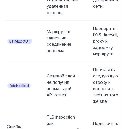
удаленная
сети
сторона
Проверить
Маршрут не
DNS, firewall,
завершил
proxy и
ETIMEDOUT
соединение
задержку
вовремя
маршрута
Прочитать
Сетевой слой
следующую
не получил
строку и
fetch failed
нормальный
выполнить
API-ответ
тест из того
же shell
TLS inspection
или
Подключить
Ошибка