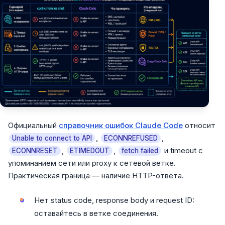
Официальный
справочник ошибок Claude Code
относит
,
,
Unable to connect to API
ECONNREFUSED
,
,
и timeout с
ECONNRESET
ETIMEDOUT
fetch failed
упоминанием сети или proxy к сетевой ветке.
Практическая граница — наличие HTTP-ответа.
Нет status code, response body и request ID:
оставайтесь в ветке соединения.