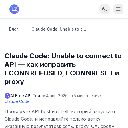
Перейти к основному содержанию
Блог
Claude Code: Unable to connect to API — как исправить ECONNREFUSED, ECONNRESET и proxy
Claude Code: Unable to connect to
API — как исправить
ECONNREFUSED, ECONNRESET и
proxy
AI Free API Team
•
4 авг. 2026 г.
•
5
мин чтения
•
A
Claude Code
Проверьте API host из shell, который запускает
Claude Code, и исправляйте только ветку,
указанную результатом: сеть, proxy, CA, среду