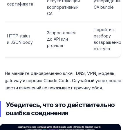
отсутствующий
утвержденный
сертификата
корпоративный
CA bundle
CA
Перейти к
Запрос дошел
HTTP status
разбору
до API или
и JSON body
возвращенного
provider
статуса
Не меняйте одновременно ключ, DNS, VPN, модель,
gateway и версию Claude Code. Случайный успех после
шести изменений не показывает причину сбоя.
Убедитесь, что это действительно
ошибка соединения