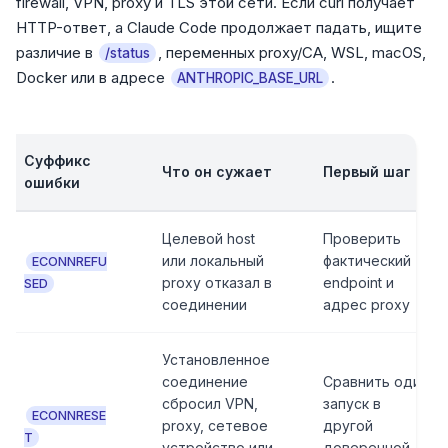
firewall, VPN, proxy и TLS этой сети. Если curl получает
HTTP-ответ, а Claude Code продолжает падать, ищите
различие в
, переменных proxy/CA, WSL, macOS,
/status
Docker или в адресе
.
ANTHROPIC_BASE_URL
Суффикс
Что он сужает
Первый шаг
ошибки
Целевой host
Проверить
или локальный
фактический
ECONNREFU
proxy отказал в
endpoint и
SED
соединении
адрес proxy
Установленное
соединение
Сравнить один
сбросил VPN,
запуск в
ECONNRESE
proxy, сетевое
другой
T
устройство или
доверенной