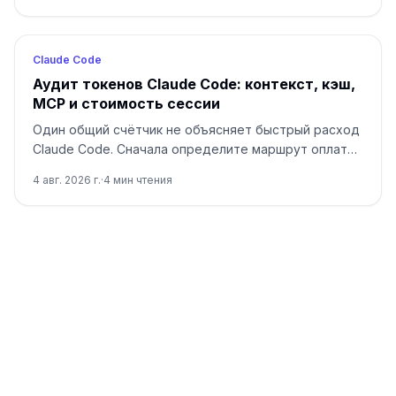
Claude Code
Аудит токенов Claude Code: контекст, кэш,
MCP и стоимость сессии
Один общий счётчик не объясняет быстрый расход
Claude Code. Сначала определите маршрут оплаты,
затем сравните контекст, запись и чтение кэша,
4 авг. 2026 г.
·
4
мин чтения
MCP и чистую сессию.