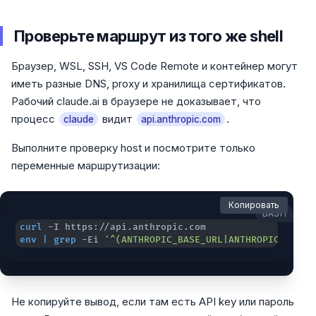
Проверьте маршрут из того же shell
Браузер, WSL, SSH, VS Code Remote и контейнер могут
иметь разные DNS, proxy и хранилища сертификатов.
Рабочий claude.ai в браузере не доказывает, что
процесс
видит
.
claude
api.anthropic.com
Выполните проверку host и посмотрите только
переменные маршрутизации:
Копировать
BASH
curl
env
|
grep
 -Ei 
'^(ANTHROPIC_BASE_URL|ANTHROPIC_API_K
Не копируйте вывод, если там есть API key или пароль