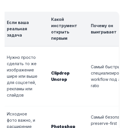
Какой
Если ваша
инструмент
Почему он
реальная
открыть
выигрывает
задача
первым
Нужно просто
сделать то же
Самый быстрый
изображение
Clipdrop
специализирован
шире или выше
Uncrop
workflow под aspe
для соцсетей,
ratio
рекламы или
слайдов
Исходное
Самый безопасны
фото важно, и
preserve-first
расширение
Photoshop