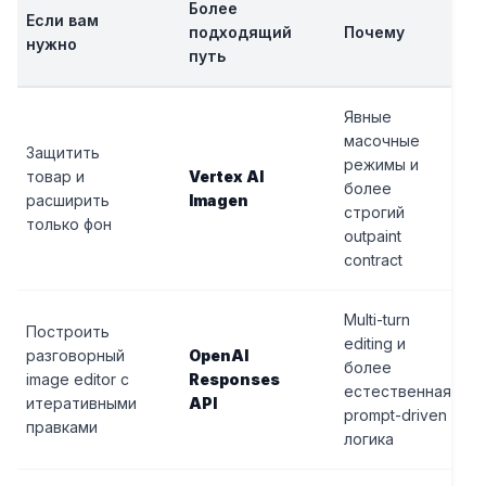
Более
Если вам
подходящий
Почему
нужно
путь
Явные
масочные
Защитить
режимы и
товар и
Vertex AI
более
расширить
Imagen
строгий
только фон
outpaint
contract
Multi-turn
Построить
editing и
разговорный
OpenAI
более
image editor с
Responses
естественная
итеративными
API
prompt-driven
правками
логика