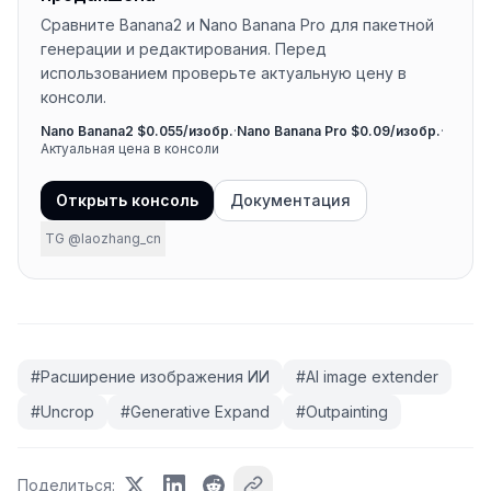
Сравните Banana2 и Nano Banana Pro для пакетной
генерации и редактирования. Перед
использованием проверьте актуальную цену в
консоли.
Nano Banana2 $0.055/изобр.
·
Nano Banana Pro $0.09/изобр.
·
Актуальная цена в консоли
Открыть консоль
Документация
TG @laozhang_cn
#
Расширение изображения ИИ
#
AI image extender
#
Uncrop
#
Generative Expand
#
Outpainting
Поделиться
: