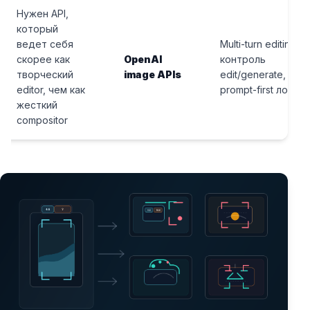
Нужен API,
который
ведет себя
Multi-turn editing,
скорее как
OpenAI
контроль
творческий
image APIs
edit/generate,
editor, чем как
prompt-first логика
жесткий
compositor