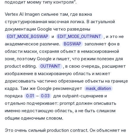
подходит моему типу контроля”.
Vertex AI Imagen сильнее там, где важна
структурированная масочная логика. В актуальной
документации Google четко разведены
и
, и это не
EDIT_MODE_BGSWAP
EDIT_MODE_OUTPAINT
академическое различие.
заполняет фон в
BGSWAP
области маски, сохраняя объект в немаскированной
зоне, поэтому Google и пишет, что режим полезен для
product editing.
, в свою очередь, расширяет
OUTPAINT
изображение в маскированную область и может
дорисовывать частично обрезанные объекты на границе
кадра. Там же Google рекомендует
mask_dilation
порядка
–
для outpaint-сценариев и
0.01
0.03
отдельно подчеркивает: prompt должен описывать
именно недостающую область, а не быть слишком
общим одиночным словом.
Это очень сильный production contract. Он объясняет не