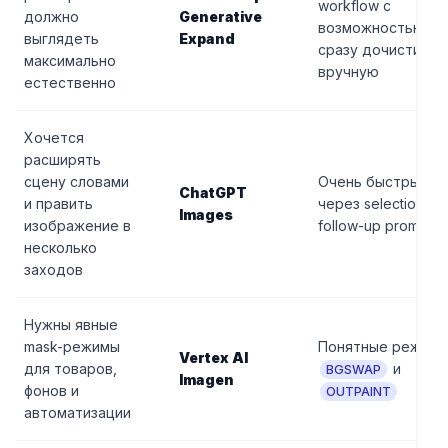
workflow с
должно
Generative
возможностью
выглядеть
Expand
сразу дочистить
максимально
вручную
естественно
Хочется
расширять
сцену словами
Очень быстрый ци
ChatGPT
и править
через selection и
Images
изображение в
follow-up prompts
несколько
заходов
Нужны явные
mask-режимы
Понятные режим
Vertex AI
для товаров,
и
BGSWAP
Imagen
фонов и
OUTPAINT
автоматизации