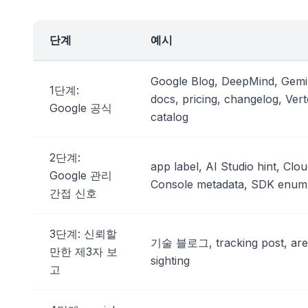
단계
예시
Google Blog, DeepMind, Gemi
1단계:
docs, pricing, changelog, Ver
Google 공식
catalog
2단계:
app label, AI Studio hint, Clo
Google 관리
Console metadata, SDK enum
간접 신호
3단계: 신뢰할
기술 블로그, tracking post, ar
만한 제3자 보
sighting
고