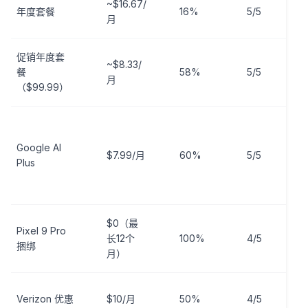
~$16.67/
长
年度套餐
16%
5/5
月
户
促销年度套
新
~$8.33/
餐
58%
5/5
订
月
（$99.99）
户
不
完
Google AI
$7.99/月
60%
5/5
Pr
Plus
能
户
$0（最
Pi
Pixel 9 Pro
长12个
100%
4/5
备
捆绑
月）
者
Ve
Verizon 优惠
$10/月
50%
4/5
用