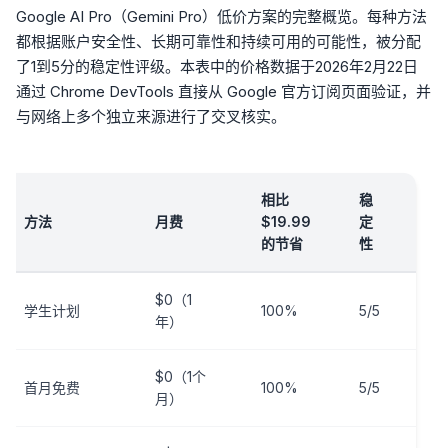
Google AI Pro（Gemini Pro）低价方案的完整概览。每种方法
都根据账户安全性、长期可靠性和持续可用的可能性，被分配
了1到5分的稳定性评级。本表中的价格数据于2026年2月22日
通过 Chrome DevTools 直接从 Google 官方订阅页面验证，并
与网络上多个独立来源进行了交叉核实。
相比
稳
方法
月费
$19.99
定
最
的节省
性
$0（1
美
学生计划
100%
5/5
年）
学
$0（1个
首月免费
100%
5/5
新
月）