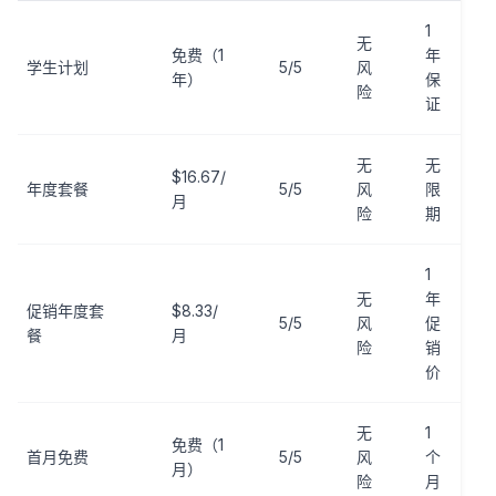
1
无
免费（1
年
学生计划
5/5
风
年）
保
险
证
无
无
$16.67/
年度套餐
5/5
风
限
月
险
期
1
无
年
促销年度套
$8.33/
5/5
风
促
餐
月
险
销
价
无
1
免费（1
首月免费
5/5
风
个
月）
险
月