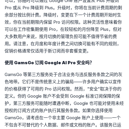
可以，你随时可以通过 Google One 账户设置从 Plus 升级到
Pro 或从 Pro 降级到 Plus。升级时，你将在当前计费周期的剩
余部分按比例计费。降级时，变更在下一个计费周期开始时生
效，你在当前期限内保留 Pro 访问权限。这种灵活性意味着你
可以在工作密集期使用 Pro，在较轻松的月份降至 Plus，但对
大多数用户来说，按月切换的管理负担可能不值得节省的费
用。请注意，在月度和年度计费之间切换可能有不同的规则，
促销价格通常仅适用于新订阅而非套餐变更。
使用 GamsGo 订阅 Google AI Pro 安全吗？
GamsGo 等第三方服务处于合法业务与违反服务条款之间的灰
色地带。它们不是传统意义上的骗局——许多用户确实以宣传
的价格获得了可用的 Pro 访问权限。然而，"安全"取决于你的
定义。你的 Google 账户不会受到 Google 标准订阅保障的保
护，第三方服务可能随时遭遇中断，Google 也可能对使用未经
授权的订阅方式的账户执行其服务条款。如果你选择使用
GamsGo，请考虑在一个非主要 Google 账户上使用——一个
不包含不可替代的个人数据、邮件或文档的账户。该服务已运