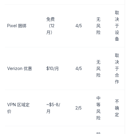
取
免费
无
决
Pixel 捆绑
（12
4/5
风
于
月）
险
设
备
取
无
决
Verizon 优惠
$10/月
4/5
风
于
险
合
作
中
不
VPN 区域定
~$5-8/
等
2/5
确
价
月
风
定
险