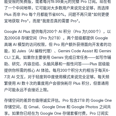
能受限的免费版，或者每月19.99美元的完整 Pro 订阅。现在有
了一个中间地带，它可能对大多数用户来说完全足够，而选择
Plus 而非 Pro 每个月都能节省60%。问题不再只是"如何更便
宜地获取 Pro"，而是"我是否真的需要 Pro"。
Google AI Plus 提供每月200个 AI 积分（Pro 为1,000个），以
及200GB 存储空间（Pro 为2TB）。两个层级都提供 Google
高端 AI 模型的访问权限，但 Pro 用户额外获得面向开发者的功
能，如 Jules（AI 编程代理）、Gemini Code Assist 和 Gemini
CLI 工具。如果你主要使用 Gemini 完成日常任务——如写作辅
助、研究、内容总结、头脑风暴和一般性问答——Plus 层级能
提供你所需的核心 AI 体验。每月200个积分大约相当于每天6-
7次 AI 交互，对于轻度到中度使用模式来说完全足够。每天频
繁使用 AI 数十次的重度用户会很快耗尽 Plus 积分，但普通用
户可能永远不会接近上限。
存储空间的差异也值得诚实评估。Pro 包含2TB 的 Google One
存储空间，在 Gmail、Google Drive 和 Google Photos 之间共
享。如果你已经在为 Google One 存储套餐付费，Pro 订阅实